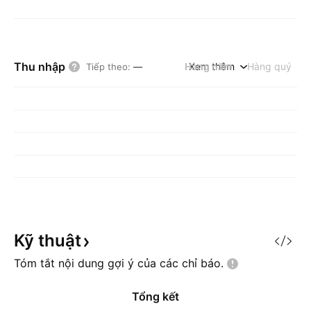
Thu nhập
Hàng năm
Xem thêm
Hàng quý
Tiếp theo
:
—
Kỹ
thuật
Tóm tắt nội dung gợi ý của các chỉ
báo.
Tổng kết