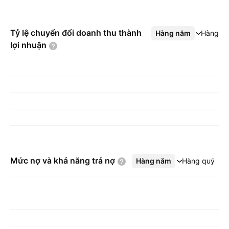
Tỷ lệ chuyển đổi doanh thu thành
Hàng năm
Xem thêm
Hàng q
lợi
nhuận
Mức nợ và khả năng trả
nợ
Hàng năm
Xem thêm
Hàng quý