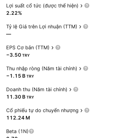
Lợi suất cổ tức (được thể hiện)
2.22%
Tỷ lệ Giá trên Lợi nhuận (TTM)
—
EPS Cơ bản (TTM)
−3.50
TRY
Thu nhập ròng (Năm tài chính)
‪−1.15 B‬
TRY
Doanh thu (Năm tài chính)
‪11.30 B‬
TRY
Cổ phiếu tự do chuyển nhượng
‪112.24 M‬
Beta (1N)