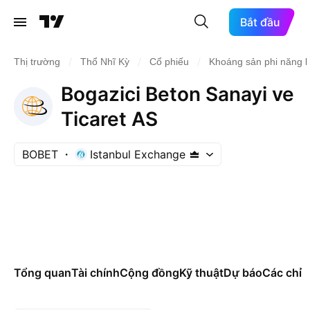
Bắt đầu
/
/
/
Thị trường
Thổ Nhĩ Kỳ
Cổ phiếu
Khoáng sản phi năng 
Bogazici Beton Sanayi ve
Ticaret AS
BOBET
Istanbul Exchange
Tổng quan
Tài chính
Cộng đồng
Kỹ thuật
Dự báo
Các chỉ s