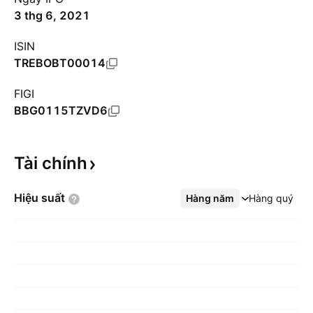
3 thg 6, 2021
ISIN
TREBOBT00014
FIGI
BBG0115TZVD6
Tài
chính
Hiệu
suất
Hàng năm
Xem thêm
Hàng quý