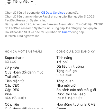
Tiếng Việt
Chọn dữ liệu thị trường do
ICE Data Services
cung cấp.
Chọn dữ liệu tham chiếu do FactSet cung cấp. Bản quyền © 2026
FactSet Research Systems Inc.
Bản quyền © 2026, American Bankers Association. Cơ sở dữ liệu CUSIP
do FactSet Research Systems Inc. cung cấp. Đã đăng ký bản quyền.
Hồ sơ nộp lên SEC và các tài liệu khác do
Quartr
cung cấp.
© 2026 TradingView, Inc.
HƠN CẢ MỘT SẢN PHẨM
CÔNG CỤ & GÓI ĐĂNG KÝ
Supercharts
Tính năng
BỘ LỌC
Trả phí
Dữ liệu thị trường
Cổ phiếu
Tặng quà gói
Quỹ Hoán đổi danh mục
GIAO DỊCH
Trái phiếu
Tiền điện tử
Tổng quan
Cặp CEX
Nhà môi giới
Cặp DEX
So sánh các nhà môi giới
Pine
Cuộc thi The Leap
BẢN ĐỒ NHIỆT
ƯU ĐÃI ĐẶC BIỆT
Cổ phiếu
Hợp đồng tương lai CME
Quỹ Hoán đổi danh mục
Group