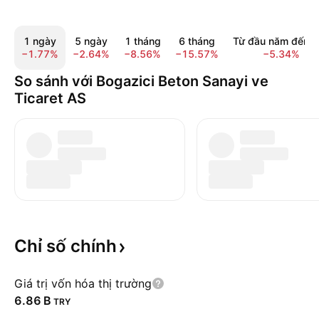
1 ngày
5 ngày
1 tháng
6 tháng
Từ đầu năm đến n
−1.77%
−2.64%
−8.56%
−15.57%
−5.34%
So sánh với Bogazici Beton Sanayi ve
Ticaret AS
Chỉ số
chính
Giá trị vốn hóa thị trường
‪6.86 B‬
TRY