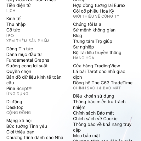
Tiền điện tử
Hợp đồng tương lai Eurex
LỊCH
Gói cổ phiếu Hoa Kỳ
GIỚI THIỆU VỀ CÔNG TY
Kinh tế
Thu nhập
Chúng tôi là ai
Cổ tức
Sứ mệnh không gian
IPO
Blog
XEM THÊM SẢN PHẨM
Trung tâm Trợ giúp
Sự nghiệp
Dòng Tin tức
Bộ Tài liệu truyền thông
Danh mục đầu tư
HÀNG HÓA
Fundamental Graphs
Đường cong lợi suất
Cửa hàng TradingView
Quyền chọn
Lá bài Tarot cho nhà giao
Bản đồ dữ liệu kinh tế toàn
dịch
cầu
Đồng hồ The C63 TradeTime
Pine Script®
CHÍNH SÁCH & BẢO MẬT
ỨNG DỤNG
Điều khoản sử dụng
Di động
Thông báo miễn trừ trách
Desktop
nhiệm
CỘNG ĐỒNG
Chính sách Bảo mật
Chích sách về Cookie
Mạng xã hội
Thông báo về khả năng truy
Bức tường Tình yêu
cập
Giới thiệu bạn
Mẹo bảo mật
Chương trình dành cho Nhà