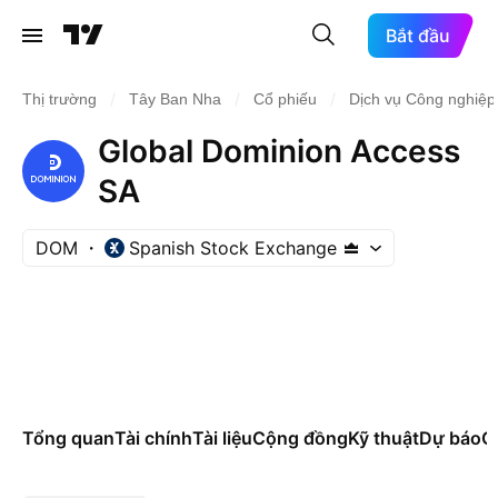
Bắt đầu
/
/
/
Thị trường
Tây Ban Nha
Cổ phiếu
Dịch vụ Công nghiệp
Global Dominion Access
SA
DOM
Spanish Stock Exchange
Tổng quan
Tài chính
Tài liệu
Cộng đồng
Kỹ thuật
Dự báo
Cá