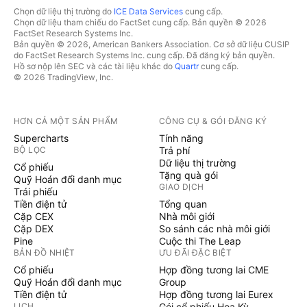
Chọn dữ liệu thị trường do
ICE Data Services
cung cấp.
Chọn dữ liệu tham chiếu do FactSet cung cấp. Bản quyền © 2026
FactSet Research Systems Inc.
Bản quyền © 2026, American Bankers Association. Cơ sở dữ liệu CUSIP
do FactSet Research Systems Inc. cung cấp. Đã đăng ký bản quyền.
Hồ sơ nộp lên SEC và các tài liệu khác do
Quartr
cung cấp.
© 2026 TradingView, Inc.
HƠN CẢ MỘT SẢN PHẨM
CÔNG CỤ & GÓI ĐĂNG KÝ
Supercharts
Tính năng
BỘ LỌC
Trả phí
Dữ liệu thị trường
Cổ phiếu
Tặng quà gói
Quỹ Hoán đổi danh mục
GIAO DỊCH
Trái phiếu
Tiền điện tử
Tổng quan
Cặp CEX
Nhà môi giới
Cặp DEX
So sánh các nhà môi giới
Pine
Cuộc thi The Leap
BẢN ĐỒ NHIỆT
ƯU ĐÃI ĐẶC BIỆT
Cổ phiếu
Hợp đồng tương lai CME
Quỹ Hoán đổi danh mục
Group
Tiền điện tử
Hợp đồng tương lai Eurex
LỊCH
Gói cổ phiếu Hoa Kỳ