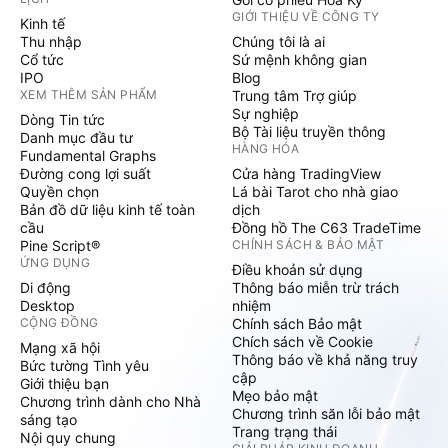
GIỚI THIỆU VỀ CÔNG TY
Kinh tế
Thu nhập
Chúng tôi là ai
Cổ tức
Sứ mệnh không gian
IPO
Blog
XEM THÊM SẢN PHẨM
Trung tâm Trợ giúp
Sự nghiệp
Dòng Tin tức
Bộ Tài liệu truyền thông
Danh mục đầu tư
HÀNG HÓA
Fundamental Graphs
Đường cong lợi suất
Cửa hàng TradingView
Quyền chọn
Lá bài Tarot cho nhà giao
Bản đồ dữ liệu kinh tế toàn
dịch
cầu
Đồng hồ The C63 TradeTime
Pine Script®
CHÍNH SÁCH & BẢO MẬT
ỨNG DỤNG
Điều khoản sử dụng
Di động
Thông báo miễn trừ trách
Desktop
nhiệm
CỘNG ĐỒNG
Chính sách Bảo mật
Chích sách về Cookie
Mạng xã hội
Thông báo về khả năng truy
Bức tường Tình yêu
cập
Giới thiệu bạn
Mẹo bảo mật
Chương trình dành cho Nhà
Chương trình săn lỗi bảo mật
sáng tạo
Trang trạng thái
Nội quy chung