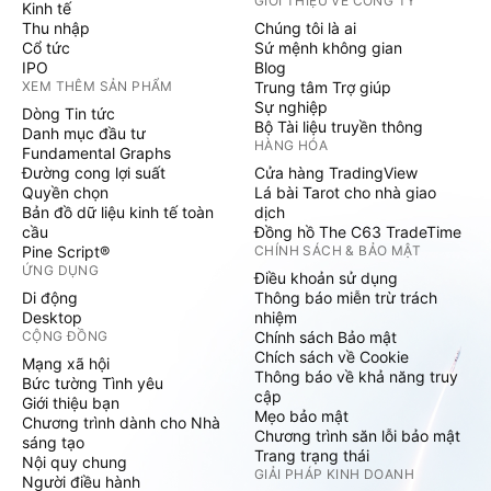
GIỚI THIỆU VỀ CÔNG TY
Kinh tế
Thu nhập
Chúng tôi là ai
Cổ tức
Sứ mệnh không gian
IPO
Blog
XEM THÊM SẢN PHẨM
Trung tâm Trợ giúp
Sự nghiệp
Dòng Tin tức
Bộ Tài liệu truyền thông
Danh mục đầu tư
HÀNG HÓA
Fundamental Graphs
Đường cong lợi suất
Cửa hàng TradingView
Quyền chọn
Lá bài Tarot cho nhà giao
Bản đồ dữ liệu kinh tế toàn
dịch
cầu
Đồng hồ The C63 TradeTime
Pine Script®
CHÍNH SÁCH & BẢO MẬT
ỨNG DỤNG
Điều khoản sử dụng
Di động
Thông báo miễn trừ trách
Desktop
nhiệm
CỘNG ĐỒNG
Chính sách Bảo mật
Chích sách về Cookie
Mạng xã hội
Thông báo về khả năng truy
Bức tường Tình yêu
cập
Giới thiệu bạn
Mẹo bảo mật
Chương trình dành cho Nhà
Chương trình săn lỗi bảo mật
sáng tạo
Trang trạng thái
Nội quy chung
GIẢI PHÁP KINH DOANH
Người điều hành