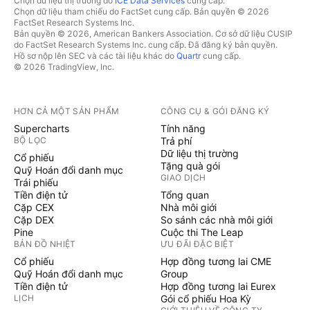
Chọn dữ liệu thị trường do
ICE Data Services
cung cấp.
Chọn dữ liệu tham chiếu do FactSet cung cấp. Bản quyền © 2026
FactSet Research Systems Inc.
Bản quyền © 2026, American Bankers Association. Cơ sở dữ liệu CUSIP
do FactSet Research Systems Inc. cung cấp. Đã đăng ký bản quyền.
Hồ sơ nộp lên SEC và các tài liệu khác do
Quartr
cung cấp.
© 2026 TradingView, Inc.
HƠN CẢ MỘT SẢN PHẨM
CÔNG CỤ & GÓI ĐĂNG KÝ
Supercharts
Tính năng
BỘ LỌC
Trả phí
Dữ liệu thị trường
Cổ phiếu
Tặng quà gói
Quỹ Hoán đổi danh mục
GIAO DỊCH
Trái phiếu
Tiền điện tử
Tổng quan
Cặp CEX
Nhà môi giới
Cặp DEX
So sánh các nhà môi giới
Pine
Cuộc thi The Leap
BẢN ĐỒ NHIỆT
ƯU ĐÃI ĐẶC BIỆT
Cổ phiếu
Hợp đồng tương lai CME
Quỹ Hoán đổi danh mục
Group
Tiền điện tử
Hợp đồng tương lai Eurex
LỊCH
Gói cổ phiếu Hoa Kỳ