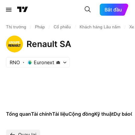
Bắt đầu
/
/
/
/
Thị trường
Pháp
Cổ phiếu
Khách hàng Lâu năm
Xe
Renault SA
RNO
Euronext
Tổng quan
Tài chính
Tài liệu
Cộng đồng
Kỹ thuật
Dự báo
Cá
Quay lại