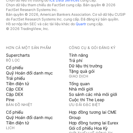
Chọn dữ liệu thị trường do
ICE Data Services
cung cấp.
Chọn dữ liệu tham chiếu do FactSet cung cấp. Bản quyền © 2026
FactSet Research Systems Inc.
Bản quyền © 2026, American Bankers Association. Cơ sở dữ liệu CUSIP
do FactSet Research Systems Inc. cung cấp. Đã đăng ký bản quyền.
Hồ sơ nộp lên SEC và các tài liệu khác do
Quartr
cung cấp.
© 2026 TradingView, Inc.
HƠN CẢ MỘT SẢN PHẨM
CÔNG CỤ & GÓI ĐĂNG KÝ
Supercharts
Tính năng
BỘ LỌC
Trả phí
Dữ liệu thị trường
Cổ phiếu
Tặng quà gói
Quỹ Hoán đổi danh mục
GIAO DỊCH
Trái phiếu
Tiền điện tử
Tổng quan
Cặp CEX
Nhà môi giới
Cặp DEX
So sánh các nhà môi giới
Pine
Cuộc thi The Leap
BẢN ĐỒ NHIỆT
ƯU ĐÃI ĐẶC BIỆT
Cổ phiếu
Hợp đồng tương lai CME
Quỹ Hoán đổi danh mục
Group
Tiền điện tử
Hợp đồng tương lai Eurex
LỊCH
Gói cổ phiếu Hoa Kỳ