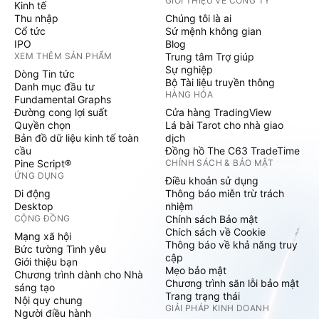
GIỚI THIỆU VỀ CÔNG TY
Kinh tế
Thu nhập
Chúng tôi là ai
Cổ tức
Sứ mệnh không gian
IPO
Blog
XEM THÊM SẢN PHẨM
Trung tâm Trợ giúp
Sự nghiệp
Dòng Tin tức
Bộ Tài liệu truyền thông
Danh mục đầu tư
HÀNG HÓA
Fundamental Graphs
Đường cong lợi suất
Cửa hàng TradingView
Quyền chọn
Lá bài Tarot cho nhà giao
Bản đồ dữ liệu kinh tế toàn
dịch
cầu
Đồng hồ The C63 TradeTime
Pine Script®
CHÍNH SÁCH & BẢO MẬT
ỨNG DỤNG
Điều khoản sử dụng
Di động
Thông báo miễn trừ trách
Desktop
nhiệm
CỘNG ĐỒNG
Chính sách Bảo mật
Chích sách về Cookie
Mạng xã hội
Thông báo về khả năng truy
Bức tường Tình yêu
cập
Giới thiệu bạn
Mẹo bảo mật
Chương trình dành cho Nhà
Chương trình săn lỗi bảo mật
sáng tạo
Trang trạng thái
Nội quy chung
GIẢI PHÁP KINH DOANH
Người điều hành