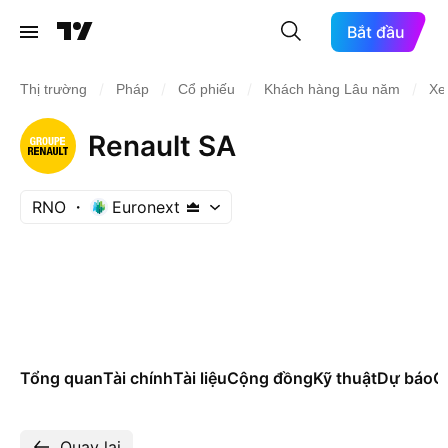
Bắt đầu
/
/
/
/
Thị trường
Pháp
Cổ phiếu
Khách hàng Lâu năm
Xe
Renault SA
RNO
Euronext
Tổng quan
Tài chính
Tài liệu
Cộng đồng
Kỹ thuật
Dự báo
Cá
Quay lại