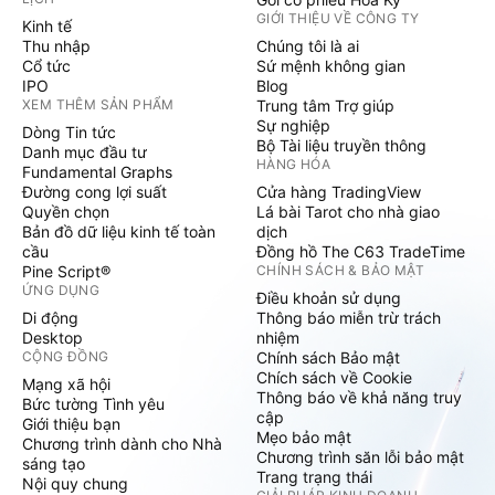
GIỚI THIỆU VỀ CÔNG TY
Kinh tế
Thu nhập
Chúng tôi là ai
Cổ tức
Sứ mệnh không gian
IPO
Blog
XEM THÊM SẢN PHẨM
Trung tâm Trợ giúp
Sự nghiệp
Dòng Tin tức
Bộ Tài liệu truyền thông
Danh mục đầu tư
HÀNG HÓA
Fundamental Graphs
Đường cong lợi suất
Cửa hàng TradingView
Quyền chọn
Lá bài Tarot cho nhà giao
Bản đồ dữ liệu kinh tế toàn
dịch
cầu
Đồng hồ The C63 TradeTime
Pine Script®
CHÍNH SÁCH & BẢO MẬT
ỨNG DỤNG
Điều khoản sử dụng
Di động
Thông báo miễn trừ trách
Desktop
nhiệm
CỘNG ĐỒNG
Chính sách Bảo mật
Chích sách về Cookie
Mạng xã hội
Thông báo về khả năng truy
Bức tường Tình yêu
cập
Giới thiệu bạn
Mẹo bảo mật
Chương trình dành cho Nhà
Chương trình săn lỗi bảo mật
sáng tạo
Trang trạng thái
Nội quy chung