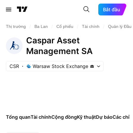
Bắt đầu
/
/
/
/
Thị trường
Ba Lan
Cổ phiếu
Tài chính
Quản lý Đầu 
Caspar Asset
Management SA
CSR
Warsaw Stock Exchange
Tổng quan
Tài chính
Cộng đồng
Kỹ thuật
Dự báo
Các chỉ s