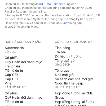
Chọn dữ liệu thị trường do
ICE Data Services
cung cấp.
Chọn dữ liệu tham chiếu do FactSet cung cấp. Bản quyền © 2026
FactSet Research Systems Inc.
Bản quyền © 2026, American Bankers Association. Cơ sở dữ liệu CUSIP
do FactSet Research Systems Inc. cung cấp. Đã đăng ký bản quyền.
Hồ sơ nộp lên SEC và các tài liệu khác do
Quartr
cung cấp.
© 2026 TradingView, Inc.
HƠN CẢ MỘT SẢN PHẨM
CÔNG CỤ & GÓI ĐĂNG KÝ
Supercharts
Tính năng
BỘ LỌC
Trả phí
Dữ liệu thị trường
Cổ phiếu
Tặng quà gói
Quỹ Hoán đổi danh mục
GIAO DỊCH
Trái phiếu
Tiền điện tử
Tổng quan
Cặp CEX
Nhà môi giới
Cặp DEX
So sánh các nhà môi giới
Pine
Cuộc thi The Leap
BẢN ĐỒ NHIỆT
ƯU ĐÃI ĐẶC BIỆT
Cổ phiếu
Hợp đồng tương lai CME
Quỹ Hoán đổi danh mục
Group
Tiền điện tử
Hợp đồng tương lai Eurex
LỊCH
Gói cổ phiếu Hoa Kỳ