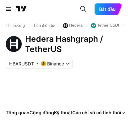
Bắt đầu
/
/
/
/
Hedera
Tether USDt
Thị trường
Tiền điện tử
Hedera Hashgraph /
TetherUS
HBARUSDT
Binance
Tổng quan
Cộng đồng
Kỹ thuật
Các chỉ số có tính thời vụ