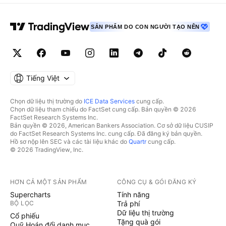
SẢN PHẨM DO CON NGƯỜI TẠO NÊN
Tiếng Việt
Chọn dữ liệu thị trường do
ICE Data Services
cung cấp.
Chọn dữ liệu tham chiếu do FactSet cung cấp. Bản quyền © 2026
FactSet Research Systems Inc.
Bản quyền © 2026, American Bankers Association. Cơ sở dữ liệu CUSIP
do FactSet Research Systems Inc. cung cấp. Đã đăng ký bản quyền.
Hồ sơ nộp lên SEC và các tài liệu khác do
Quartr
cung cấp.
© 2026 TradingView, Inc.
HƠN CẢ MỘT SẢN PHẨM
CÔNG CỤ & GÓI ĐĂNG KÝ
Supercharts
Tính năng
BỘ LỌC
Trả phí
Dữ liệu thị trường
Cổ phiếu
Tặng quà gói
Quỹ Hoán đổi danh mục