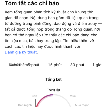
Tóm tắt các chỉ báo
Xem tổng quan phân tích kỹ thuật cho khung thời
gian đã chọn. Nội dung bao gồm dữ liệu quan trọng
từ đường trung bình động, dao động và điểm xoay —
tất cả được tổng hợp trong thang đo Tổng quan, nơi
bạn có thể ngay lập tức thấy các chỉ báo đang cho
tín hiệu mua, bán hay trung lập. Tìm hiểu thêm về
cách các tín hiệu này được hình thành với
Đánh giá kỹ thuật
.
1 phút
Xem thêm
5 phút
15 phút
30 phút
1 giờ
Tổng kết
Trung lập
Bán
Mua
Bán mạnh
Mua mạnh