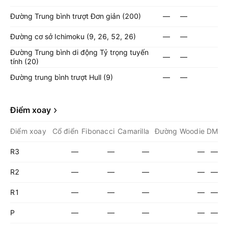
Đường Trung bình trượt Đơn giản (200)
—
—
Đường cơ sở Ichimoku (9, 26, 52, 26)
—
—
Đường Trung bình di động Tỷ trọng tuyến
—
—
tính (20)
Đường trung bình trượt Hull (9)
—
—
Điểm xoay
Điểm xoay
Cổ điển
Fibonacci
Camarilla
Đường Woodie
DM
R3
—
—
—
—
—
R2
—
—
—
—
—
R1
—
—
—
—
—
P
—
—
—
—
—