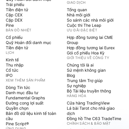
GIAO DỊCH
Trái phiếu
Tiền điện tử
Tổng quan
Cặp CEX
Nhà môi giới
Cặp DEX
So sánh các nhà môi giới
Pine
Cuộc thi The Leap
BẢN ĐỒ NHIỆT
ƯU ĐÃI ĐẶC BIỆT
Cổ phiếu
Hợp đồng tương lai CME
Quỹ Hoán đổi danh mục
Group
Tiền điện tử
Hợp đồng tương lai Eurex
LỊCH
Gói cổ phiếu Hoa Kỳ
GIỚI THIỆU VỀ CÔNG TY
Kinh tế
Thu nhập
Chúng tôi là ai
Cổ tức
Sứ mệnh không gian
IPO
Blog
XEM THÊM SẢN PHẨM
Trung tâm Trợ giúp
Sự nghiệp
Dòng Tin tức
Bộ Tài liệu truyền thông
Danh mục đầu tư
HÀNG HÓA
Fundamental Graphs
Đường cong lợi suất
Cửa hàng TradingView
Quyền chọn
Lá bài Tarot cho nhà giao
Bản đồ dữ liệu kinh tế toàn
dịch
cầu
Đồng hồ The C63 TradeTime
Pine Script®
CHÍNH SÁCH & BẢO MẬT
ỨNG DỤNG