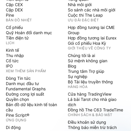
Cặp CEX
Nhà môi giới
Cặp DEX
So sánh các nhà môi giới
Pine
Cuộc thi The Leap
BẢN ĐỒ NHIỆT
ƯU ĐÃI ĐẶC BIỆT
Cổ phiếu
Hợp đồng tương lai CME
Quỹ Hoán đổi danh mục
Group
Tiền điện tử
Hợp đồng tương lai Eurex
LỊCH
Gói cổ phiếu Hoa Kỳ
GIỚI THIỆU VỀ CÔNG TY
Kinh tế
Thu nhập
Chúng tôi là ai
Cổ tức
Sứ mệnh không gian
IPO
Blog
XEM THÊM SẢN PHẨM
Trung tâm Trợ giúp
Sự nghiệp
Dòng Tin tức
Bộ Tài liệu truyền thông
Danh mục đầu tư
HÀNG HÓA
Fundamental Graphs
Đường cong lợi suất
Cửa hàng TradingView
Quyền chọn
Lá bài Tarot cho nhà giao
Bản đồ dữ liệu kinh tế toàn
dịch
cầu
Đồng hồ The C63 TradeTime
Pine Script®
CHÍNH SÁCH & BẢO MẬT
ỨNG DỤNG
Điều khoản sử dụng
Di động
Thông báo miễn trừ trách