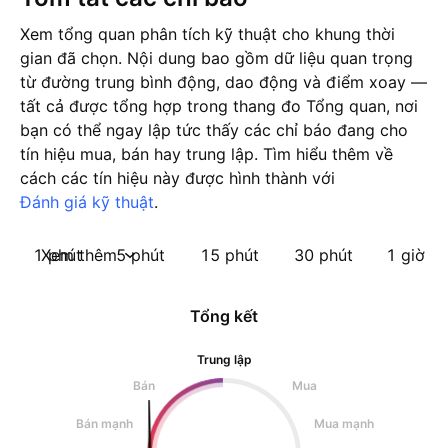
Xem tổng quan phân tích kỹ thuật cho khung thời
gian đã chọn. Nội dung bao gồm dữ liệu quan trọng
từ đường trung bình động, dao động và điểm xoay —
tất cả được tổng hợp trong thang đo Tổng quan, nơi
bạn có thể ngay lập tức thấy các chỉ báo đang cho
tín hiệu mua, bán hay trung lập. Tìm hiểu thêm về
cách các tín hiệu này được hình thành với
Đánh giá kỹ thuật
.
1 phút
Xem thêm
5 phút
15 phút
30 phút
1 giờ
Tổng kết
Trung lập
Bán
Mua
Bán mạnh
Mua mạnh