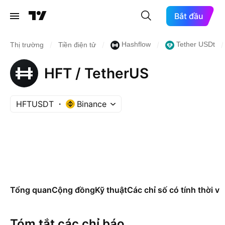
Bắt đầu
/
/
/
/
Hashflow
Tether USDt
Thị trường
Tiền điện tử
HFT / TetherUS
HFTUSDT
Binance
Tổng quan
Cộng đồng
Kỹ thuật
Các chỉ số có tính thời vụ
Tóm tắt các chỉ báo