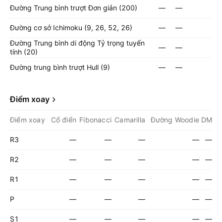
Đường Trung bình trượt Đơn giản (200)
—
—
Đường cơ sở Ichimoku (9, 26, 52, 26)
—
—
Đường Trung bình di động Tỷ trọng tuyến
—
—
tính (20)
Đường trung bình trượt Hull (9)
—
—
Điểm xoay
Điểm xoay
Cổ điển
Fibonacci
Camarilla
Đường Woodie
DM
R3
—
—
—
—
—
R2
—
—
—
—
—
R1
—
—
—
—
—
P
—
—
—
—
—
S1
—
—
—
—
—