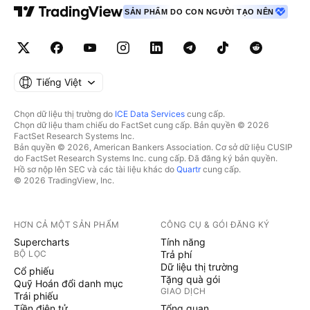
SẢN PHẨM DO CON NGƯỜI TẠO NÊN
Tiếng Việt
Chọn dữ liệu thị trường do
ICE Data Services
cung cấp.
Chọn dữ liệu tham chiếu do FactSet cung cấp. Bản quyền © 2026
FactSet Research Systems Inc.
Bản quyền © 2026, American Bankers Association. Cơ sở dữ liệu CUSIP
do FactSet Research Systems Inc. cung cấp. Đã đăng ký bản quyền.
Hồ sơ nộp lên SEC và các tài liệu khác do
Quartr
cung cấp.
© 2026 TradingView, Inc.
HƠN CẢ MỘT SẢN PHẨM
CÔNG CỤ & GÓI ĐĂNG KÝ
Supercharts
Tính năng
BỘ LỌC
Trả phí
Dữ liệu thị trường
Cổ phiếu
Tặng quà gói
Quỹ Hoán đổi danh mục
GIAO DỊCH
Trái phiếu
Tiền điện tử
Tổng quan