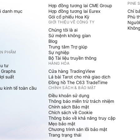
PINE 
Hợp đồng tương lai CME Group
i danh mục
Hợp đồng tương lai Eurex
Chỉ b
Gói cổ phiếu Hoa Kỳ
Phù t
GIỚI THIỆU VỀ CÔNG TY
Người
Không 
Chúng tôi là ai
Sứ mệnh không gian
Blog
Trung tâm Trợ giúp
ẢN PHẨM
Sự nghiệp
Bộ Tài liệu truyền thông
HÀNG HÓA
u tư
 Graphs
Cửa hàng TradingView
ợi suất
Lá bài Tarot cho nhà giao dịch
Đồng hồ The C63 TradeTime
u kinh tế toàn cầu
CHÍNH SÁCH & BẢO MẬT
Điều khoản sử dụng
Thông báo miễn trừ trách nhiệm
Chính sách Bảo mật
Chích sách về Cookie
Thông báo về khả năng truy cập
Mẹo bảo mật
Chương trình săn lỗi bảo mật
Trang trạng thái