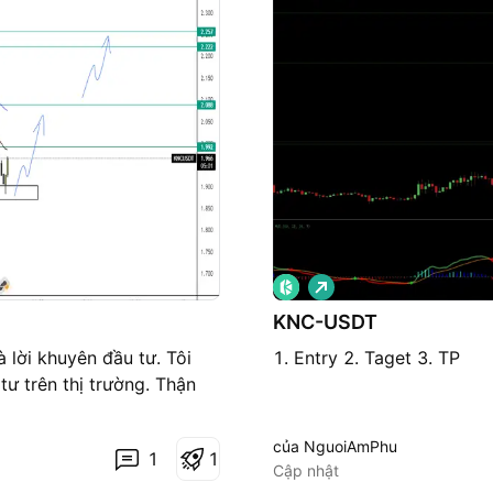
G
i
á
KNC-USDT
l
ê
lời khuyên đầu tư. Tôi
1. Entry 2. Taget 3. TP
n
̛ trên thị trường. Thận
của NguoiAmPhu
1
1
Cập nhật