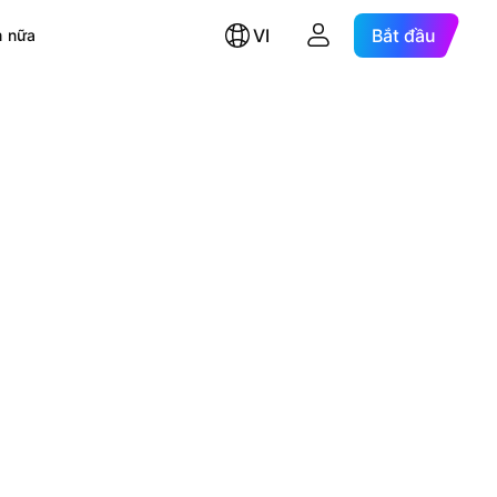
VI
Bắt đầu
 nữa