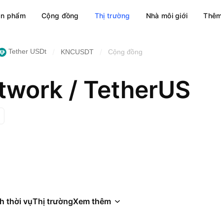
ản phẩm
Cộng đồng
Thị trường
Nhà môi giới
Thêm
/
/
Tether USDt
KNCUSDT
Cộng đồng
twork / TetherUS
h thời vụ
Thị trường
Xem thêm