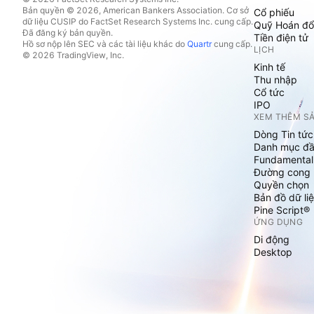
Bản quyền © 2026, American Bankers Association. Cơ sở
Cổ phiếu
dữ liệu CUSIP do FactSet Research Systems Inc. cung cấp.
Quỹ Hoán đổ
Đã đăng ký bản quyền.
Tiền điện tử
Hồ sơ nộp lên SEC và các tài liệu khác do
Quartr
cung cấp.
LỊCH
© 2026 TradingView, Inc.
Kinh tế
Thu nhập
Cổ tức
IPO
XEM THÊM S
Dòng Tin tức
Danh mục đầ
Fundamental
Đường cong l
Quyền chọn
Bản đồ dữ liệ
Pine Script®
ỨNG DỤNG
Di động
Desktop