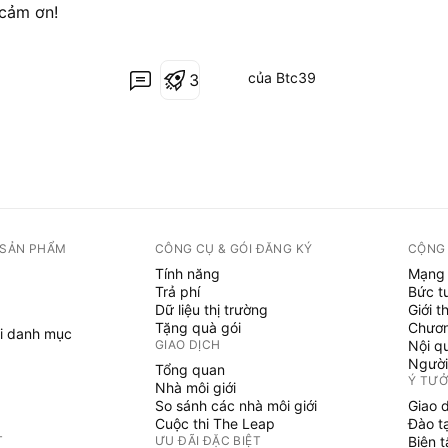
 cảm ơn!
của Btc39
3
 SẢN PHẨM
CÔNG CỤ & GÓI ĐĂNG KÝ
CỘNG
Tính năng
Mạng 
Trả phí
Bức t
Dữ liệu thị trường
Giới t
Tặng quà gói
Chươn
i danh mục
GIAO DỊCH
Nội q
Người
Tổng quan
Ý TƯ
Nhà môi giới
So sánh các nhà môi giới
Giao 
Cuộc thi The Leap
Đào t
T
ƯU ĐÃI ĐẶC BIỆT
Biên 