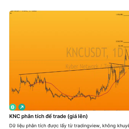
G
i
á
KNC phân tích để trade (giá lên)
l
ê
Dữ liệu phân tích được lấy từ tradingview, không khuyê
n