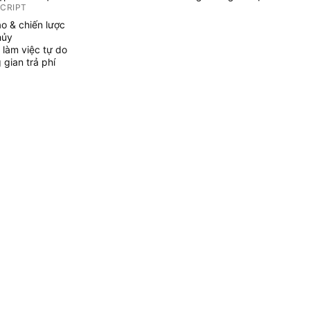
SCRIPT
áo & chiến lược
hủy
 làm việc tự do
gian trả phí