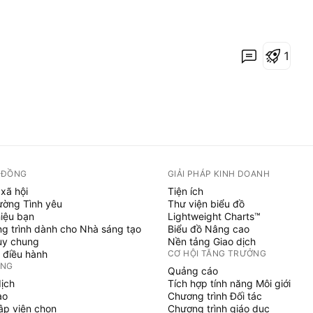
1
 ĐỒNG
GIẢI PHÁP KINH DOANH
xã hội
Tiện ích
ường Tình yêu
Thư viện biểu đồ
hiệu bạn
Lightweight Charts™
g trình dành cho Nhà sáng tạo
Biểu đồ Nâng cao
uy chung
Nền tảng Giao dịch
 điều hành
CƠ HỘI TĂNG TRƯỞNG
ỞNG
Quảng cáo
dịch
Tích hợp tính năng Môi giới
ạo
Chương trình Đối tác
tập viên chọn
Chương trình giáo dục