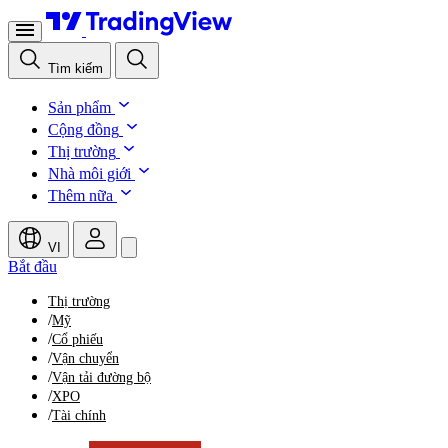
Tìm kiếm
Sản phẩm
Cộng đồng
Thị trường
Nhà môi giới
Thêm nữa
VI
Bắt đầu
Thị trường
/
Mỹ
/
Cổ phiếu
/
Vận chuyển
/
Vận tải đường bộ
/
XPO
/
Tài chính