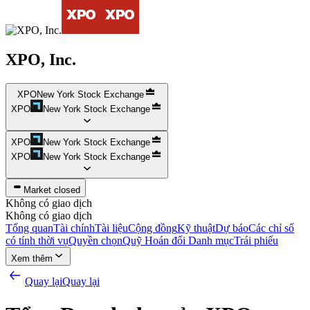
XPO, Inc.
XPO
New York Stock Exchange
XPO
New York Stock Exchange
XPO
New York Stock Exchange
XPO
New York Stock Exchange
Market closed
Không có giao dịch
Không có giao dịch
Tổng quan
Tài chính
Tài liệu
Cộng đồng
Kỹ thuật
Dự báo
Các chỉ số
có tính thời vụ
Quyền chọn
Quỹ Hoán đổi Danh mục
Trái phiếu
Xem thêm
Quay lại
Quay lại