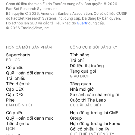
Chọn dữ liệu tham chiếu do FactSet cung cấp. Bản quyền © 2026
FactSet Research Systems Inc.
Bản quyền © 2026, American Bankers Association. Cơ sở dữ liệu CUSIP
do FactSet Research Systems Inc. cung cấp. Đã đăng ký bản quyền.
Hồ sơ nộp lên SEC và các tài liệu khác do
Quartr
cung cấp.
© 2026 TradingView, Inc.
HƠN CẢ MỘT SẢN PHẨM
CÔNG CỤ & GÓI ĐĂNG KÝ
Supercharts
Tính năng
BỘ LỌC
Trả phí
Dữ liệu thị trường
Cổ phiếu
Tặng quà gói
Quỹ Hoán đổi danh mục
GIAO DỊCH
Trái phiếu
Tiền điện tử
Tổng quan
Cặp CEX
Nhà môi giới
Cặp DEX
So sánh các nhà môi giới
Pine
Cuộc thi The Leap
BẢN ĐỒ NHIỆT
ƯU ĐÃI ĐẶC BIỆT
Cổ phiếu
Hợp đồng tương lai CME
Quỹ Hoán đổi danh mục
Group
Tiền điện tử
Hợp đồng tương lai Eurex
LỊCH
Gói cổ phiếu Hoa Kỳ
GIỚI THIỆU VỀ CÔNG TY