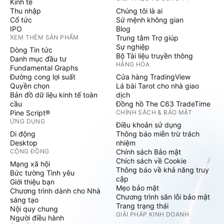
Kinh tế
Thu nhập
Chúng tôi là ai
Cổ tức
Sứ mệnh không gian
IPO
Blog
XEM THÊM SẢN PHẨM
Trung tâm Trợ giúp
Sự nghiệp
Dòng Tin tức
Bộ Tài liệu truyền thông
Danh mục đầu tư
HÀNG HÓA
Fundamental Graphs
Đường cong lợi suất
Cửa hàng TradingView
Quyền chọn
Lá bài Tarot cho nhà giao
Bản đồ dữ liệu kinh tế toàn
dịch
cầu
Đồng hồ The C63 TradeTime
Pine Script®
CHÍNH SÁCH & BẢO MẬT
ỨNG DỤNG
Điều khoản sử dụng
Di động
Thông báo miễn trừ trách
Desktop
nhiệm
CỘNG ĐỒNG
Chính sách Bảo mật
Chích sách về Cookie
Mạng xã hội
Thông báo về khả năng truy
Bức tường Tình yêu
cập
Giới thiệu bạn
Mẹo bảo mật
Chương trình dành cho Nhà
Chương trình săn lỗi bảo mật
sáng tạo
Trang trạng thái
Nội quy chung
GIẢI PHÁP KINH DOANH
Người điều hành