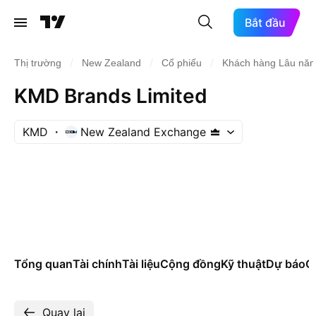
Bắt đầu
/
/
/
Thị trường
New Zealand
Cổ phiếu
Khách hàng Lâu nă
KMD Brands Limited
KMD
New Zealand Exchange
Tổng quan
Tài chính
Tài liệu
Cộng đồng
Kỹ thuật
Dự báo
Cá
Quay lại