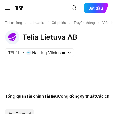
Bắt đầu
/
/
/
/
Thị trường
Lithuania
Cổ phiếu
Truyền thông
Viễn t
Telia Lietuva AB
TEL1L
Nasdaq Vilnius
Tổng quan
Tài chính
Tài liệu
Cộng đồng
Kỹ thuật
Các chỉ s
Quay lại