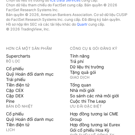
Chọn dữ liệu thị trường do
ICE Data Services
cung cấp.
Chọn dữ liệu tham chiếu do FactSet cung cấp. Bản quyền © 2026
FactSet Research Systems Inc.
Bản quyền © 2026, American Bankers Association. Cơ sở dữ liệu CUSIP
do FactSet Research Systems Inc. cung cấp. Đã đăng ký bản quyền.
Hồ sơ nộp lên SEC và các tài liệu khác do
Quartr
cung cấp.
© 2026 TradingView, Inc.
HƠN CẢ MỘT SẢN PHẨM
CÔNG CỤ & GÓI ĐĂNG KÝ
Supercharts
Tính năng
BỘ LỌC
Trả phí
Dữ liệu thị trường
Cổ phiếu
Tặng quà gói
Quỹ Hoán đổi danh mục
GIAO DỊCH
Trái phiếu
Tiền điện tử
Tổng quan
Cặp CEX
Nhà môi giới
Cặp DEX
So sánh các nhà môi giới
Pine
Cuộc thi The Leap
BẢN ĐỒ NHIỆT
ƯU ĐÃI ĐẶC BIỆT
Cổ phiếu
Hợp đồng tương lai CME
Quỹ Hoán đổi danh mục
Group
Tiền điện tử
Hợp đồng tương lai Eurex
LỊCH
Gói cổ phiếu Hoa Kỳ