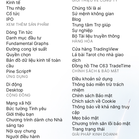
GIỚI THIỆU VỀ CÔNG TY
Kinh tế
Thu nhập
Chúng tôi là ai
Cổ tức
Sứ mệnh không gian
IPO
Blog
XEM THÊM SẢN PHẨM
Trung tâm Trợ giúp
Sự nghiệp
Dòng Tin tức
Bộ Tài liệu truyền thông
Danh mục đầu tư
HÀNG HÓA
Fundamental Graphs
Đường cong lợi suất
Cửa hàng TradingView
Quyền chọn
Lá bài Tarot cho nhà giao
Bản đồ dữ liệu kinh tế toàn
dịch
cầu
Đồng hồ The C63 TradeTime
Pine Script®
CHÍNH SÁCH & BẢO MẬT
ỨNG DỤNG
Điều khoản sử dụng
Di động
Thông báo miễn trừ trách
Desktop
nhiệm
CỘNG ĐỒNG
Chính sách Bảo mật
Chích sách về Cookie
Mạng xã hội
Thông báo về khả năng truy
Bức tường Tình yêu
cập
Giới thiệu bạn
Mẹo bảo mật
Chương trình dành cho Nhà
Chương trình săn lỗi bảo mật
sáng tạo
Trang trạng thái
Nội quy chung
GIẢI PHÁP KINH DOANH
Người điều hành