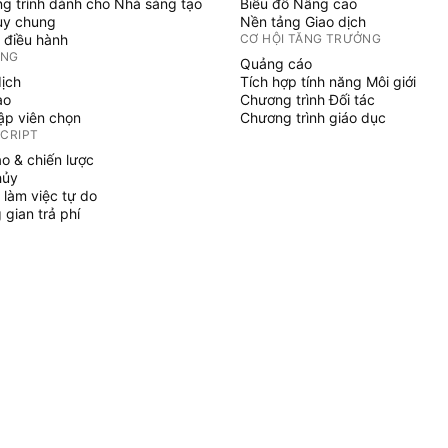
g trình dành cho Nhà sáng tạo
Biểu đồ Nâng cao
uy chung
Nền tảng Giao dịch
 điều hành
CƠ HỘI TĂNG TRƯỞNG
ỞNG
Quảng cáo
dịch
Tích hợp tính năng Môi giới
ạo
Chương trình Đối tác
tập viên chọn
Chương trình giáo dục
SCRIPT
áo & chiến lược
hủy
 làm việc tự do
gian trả phí