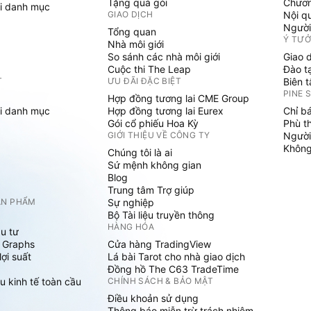
Tặng quà gói
Chươn
i danh mục
GIAO DỊCH
Nội q
Người
Tổng quan
Ý TƯ
Nhà môi giới
So sánh các nhà môi giới
Giao 
Cuộc thi The Leap
Đào t
T
ƯU ĐÃI ĐẶC BIỆT
Biên 
PINE 
Hợp đồng tương lai CME Group
i danh mục
Hợp đồng tương lai Eurex
Chỉ b
Gói cổ phiếu Hoa Kỳ
Phù t
GIỚI THIỆU VỀ CÔNG TY
Người
Không 
Chúng tôi là ai
Sứ mệnh không gian
Blog
Trung tâm Trợ giúp
ẢN PHẨM
Sự nghiệp
Bộ Tài liệu truyền thông
HÀNG HÓA
u tư
 Graphs
Cửa hàng TradingView
ợi suất
Lá bài Tarot cho nhà giao dịch
Đồng hồ The C63 TradeTime
u kinh tế toàn cầu
CHÍNH SÁCH & BẢO MẬT
Điều khoản sử dụng
Thông báo miễn trừ trách nhiệm