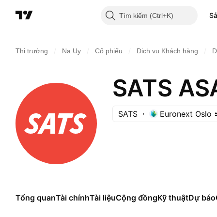
S
Tìm kiếm
/
/
/
/
Thị trường
Na Uy
Cổ phiếu
Dịch vụ Khách hàng
D
SATS AS
SATS
Euronext Oslo
Tổng quan
Tài chính
Tài liệu
Cộng đồng
Kỹ thuật
Dự báo