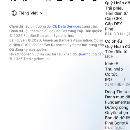
Quỹ Hoán đổ
Trái phiếu
Tiếng Việt
Tiền điện tử
Cặp CEX
Cặp DEX
Chọn dữ liệu thị trường do
ICE Data Services
cung cấp.
Pine
Chọn dữ liệu tham chiếu do FactSet cung cấp. Bản quyền
BẢN ĐỒ NHIỆ
© 2026 FactSet Research Systems Inc.
Bản quyền © 2026, American Bankers Association. Cơ sở
Cổ phiếu
dữ liệu CUSIP do FactSet Research Systems Inc. cung cấp.
Quỹ Hoán đổ
Đã đăng ký bản quyền.
Tiền điện tử
Hồ sơ nộp lên SEC và các tài liệu khác do
Quartr
cung cấp.
LỊCH
© 2026 TradingView, Inc.
Kinh tế
Thu nhập
Cổ tức
IPO
XEM THÊM S
Dòng Tin tức
Danh mục đầ
Fundamental
Đường cong l
Quyền chọn
Bản đồ dữ liệ
Pine Script®
ỨNG DỤNG