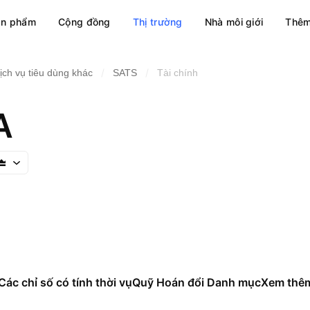
ản phẩm
Cộng đồng
Thị trường
Nhà môi giới
Thêm
/
/
ịch vụ tiêu dùng khác
SATS
Tài chính
A
Các chỉ số có tính thời vụ
Quỹ Hoán đổi Danh mục
Xem thê