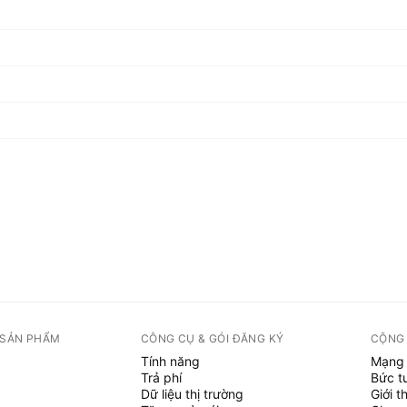
 SẢN PHẨM
CÔNG CỤ & GÓI ĐĂNG KÝ
CỘNG
Tính năng
Mạng 
Trả phí
Bức t
Dữ liệu thị trường
Giới t