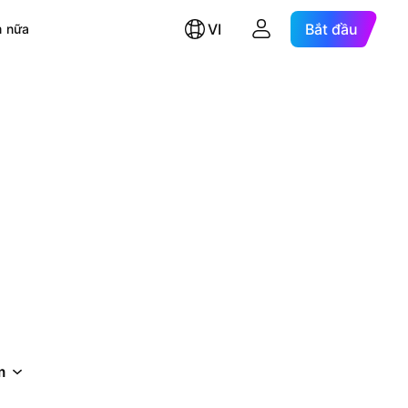
VI
Bắt đầu
 nữa
m