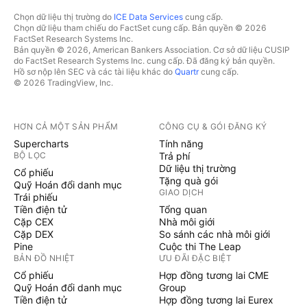
Chọn dữ liệu thị trường do
ICE Data Services
cung cấp.
Chọn dữ liệu tham chiếu do FactSet cung cấp. Bản quyền © 2026
FactSet Research Systems Inc.
Bản quyền © 2026, American Bankers Association. Cơ sở dữ liệu CUSIP
do FactSet Research Systems Inc. cung cấp. Đã đăng ký bản quyền.
Hồ sơ nộp lên SEC và các tài liệu khác do
Quartr
cung cấp.
© 2026 TradingView, Inc.
HƠN CẢ MỘT SẢN PHẨM
CÔNG CỤ & GÓI ĐĂNG KÝ
Supercharts
Tính năng
BỘ LỌC
Trả phí
Dữ liệu thị trường
Cổ phiếu
Tặng quà gói
Quỹ Hoán đổi danh mục
GIAO DỊCH
Trái phiếu
Tiền điện tử
Tổng quan
Cặp CEX
Nhà môi giới
Cặp DEX
So sánh các nhà môi giới
Pine
Cuộc thi The Leap
BẢN ĐỒ NHIỆT
ƯU ĐÃI ĐẶC BIỆT
Cổ phiếu
Hợp đồng tương lai CME
Quỹ Hoán đổi danh mục
Group
Tiền điện tử
Hợp đồng tương lai Eurex