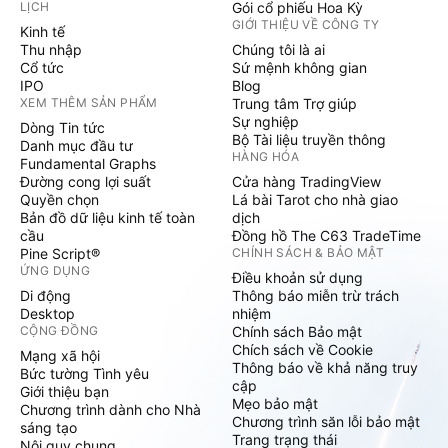
LỊCH
Gói cổ phiếu Hoa Kỳ
GIỚI THIỆU VỀ CÔNG TY
Kinh tế
Thu nhập
Chúng tôi là ai
Cổ tức
Sứ mệnh không gian
IPO
Blog
XEM THÊM SẢN PHẨM
Trung tâm Trợ giúp
Sự nghiệp
Dòng Tin tức
Bộ Tài liệu truyền thông
Danh mục đầu tư
HÀNG HÓA
Fundamental Graphs
Đường cong lợi suất
Cửa hàng TradingView
Quyền chọn
Lá bài Tarot cho nhà giao
Bản đồ dữ liệu kinh tế toàn
dịch
cầu
Đồng hồ The C63 TradeTime
Pine Script®
CHÍNH SÁCH & BẢO MẬT
ỨNG DỤNG
Điều khoản sử dụng
Di động
Thông báo miễn trừ trách
Desktop
nhiệm
CỘNG ĐỒNG
Chính sách Bảo mật
Chích sách về Cookie
Mạng xã hội
Thông báo về khả năng truy
Bức tường Tình yêu
cập
Giới thiệu bạn
Mẹo bảo mật
Chương trình dành cho Nhà
Chương trình săn lỗi bảo mật
sáng tạo
Trang trạng thái
Nội quy chung