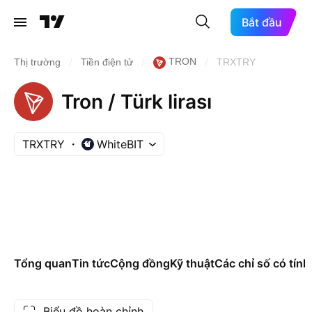
Bắt đầu
/
/
/
TRON
Thị trường
Tiền điện tử
TRXTRY
Tron / Türk lirası
TRXTRY
WhiteBIT
Tổng quan
Tin tức
Cộng đồng
Kỹ thuật
Các chỉ số có tính
Biểu đồ hoàn chỉnh