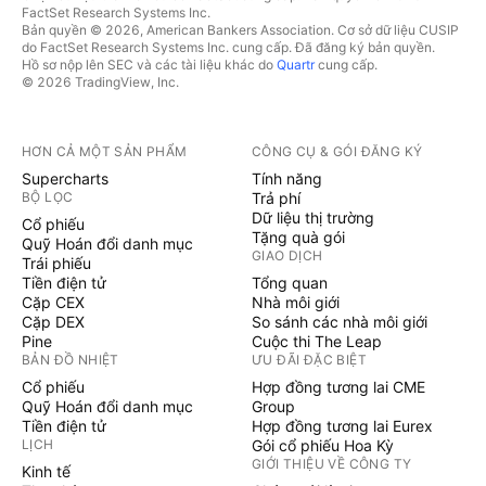
FactSet Research Systems Inc.
Bản quyền © 2026, American Bankers Association. Cơ sở dữ liệu CUSIP
do FactSet Research Systems Inc. cung cấp. Đã đăng ký bản quyền.
Hồ sơ nộp lên SEC và các tài liệu khác do
Quartr
cung cấp.
© 2026 TradingView, Inc.
HƠN CẢ MỘT SẢN PHẨM
CÔNG CỤ & GÓI ĐĂNG KÝ
Supercharts
Tính năng
BỘ LỌC
Trả phí
Dữ liệu thị trường
Cổ phiếu
Tặng quà gói
Quỹ Hoán đổi danh mục
GIAO DỊCH
Trái phiếu
Tiền điện tử
Tổng quan
Cặp CEX
Nhà môi giới
Cặp DEX
So sánh các nhà môi giới
Pine
Cuộc thi The Leap
BẢN ĐỒ NHIỆT
ƯU ĐÃI ĐẶC BIỆT
Cổ phiếu
Hợp đồng tương lai CME
Quỹ Hoán đổi danh mục
Group
Tiền điện tử
Hợp đồng tương lai Eurex
LỊCH
Gói cổ phiếu Hoa Kỳ
GIỚI THIỆU VỀ CÔNG TY
Kinh tế