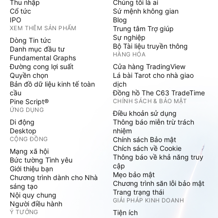
Thu nhập
Chúng tôi là ai
Cổ tức
Sứ mệnh không gian
IPO
Blog
XEM THÊM SẢN PHẨM
Trung tâm Trợ giúp
Sự nghiệp
Dòng Tin tức
Bộ Tài liệu truyền thông
Danh mục đầu tư
HÀNG HÓA
Fundamental Graphs
Đường cong lợi suất
Cửa hàng TradingView
Quyền chọn
Lá bài Tarot cho nhà giao
Bản đồ dữ liệu kinh tế toàn
dịch
cầu
Đồng hồ The C63 TradeTime
Pine Script®
CHÍNH SÁCH & BẢO MẬT
ỨNG DỤNG
Điều khoản sử dụng
Di động
Thông báo miễn trừ trách
Desktop
nhiệm
CỘNG ĐỒNG
Chính sách Bảo mật
Chích sách về Cookie
Mạng xã hội
Thông báo về khả năng truy
Bức tường Tình yêu
cập
Giới thiệu bạn
Mẹo bảo mật
Chương trình dành cho Nhà
Chương trình săn lỗi bảo mật
sáng tạo
Trang trạng thái
Nội quy chung
GIẢI PHÁP KINH DOANH
Người điều hành
Ý TƯỞNG
Tiện ích