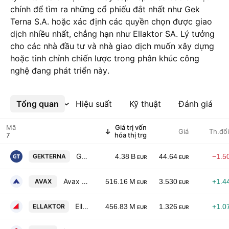
chính để tìm ra những cổ phiếu đắt nhất như Gek
Terna S.A. hoặc xác định các quyền chọn được giao
dịch nhiều nhất, chẳng hạn như Ellaktor SA. Lý tưởng
cho các nhà đầu tư và nhà giao dịch muốn xây dựng
hoặc tinh chỉnh chiến lược trong phân khúc công
nghệ đang phát triển này.
Tổng quan
Xem thêm
Hiệu suất
Kỹ thuật
Đánh giá
Mã
Giá trị vốn
Giá
Th.đổ
hóa thị trg
Gek Terna S.A.
GEKTERNA
4.38 B
44.64
−1.5
EUR
EUR
Avax S.A.
AVAX
516.16 M
3.530
+1.4
EUR
EUR
Ellaktor SA
ELLAKTOR
456.83 M
1.326
+1.0
EUR
EUR