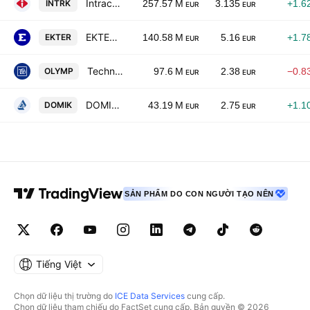
Intracom Holdings SA
INTRK
257.57 M
3.135
+1.6
EUR
EUR
EKTER S.A.
EKTER
140.58 M
5.16
+1.7
EUR
EUR
Technical Olympic S.A.
OLYMP
97.6 M
2.38
−0.8
EUR
EUR
DOMIKI KRITIS S.A.
DOMIK
43.19 M
2.75
+1.1
EUR
EUR
SẢN PHẨM DO CON NGƯỜI TẠO NÊN
Tiếng Việt
Chọn dữ liệu thị trường do
ICE Data Services
cung cấp.
Chọn dữ liệu tham chiếu do FactSet cung cấp. Bản quyền © 2026