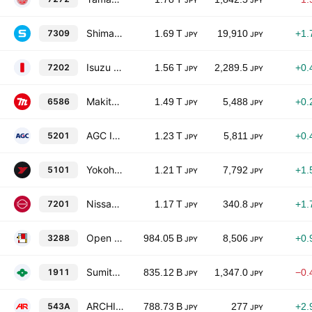
JPY
JPY
Shimano Inc.
7309
1.69 T
19,910
+1.
JPY
JPY
Isuzu Motors Limited
7202
1.56 T
2,289.5
+0.
JPY
JPY
Makita Corporation
6586
1.49 T
5,488
+0.
JPY
JPY
AGC Inc.
5201
1.23 T
5,811
+0.
JPY
JPY
Yokohama Rubber Co., Ltd.
5101
1.21 T
7,792
+1.
JPY
JPY
Nissan Motor Co., Ltd.
7201
1.17 T
340.8
+1.
JPY
JPY
Open House Group Co. Ltd
3288
984.05 B
8,506
+0.
JPY
JPY
Sumitomo Forestry Co., Ltd.
1911
835.12 B
1,347.0
−0.
JPY
JPY
ARCHION Corporation
543A
788.73 B
277
+2.
JPY
JPY