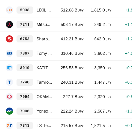
LIXIL Corporation
5938
512.68 B
1,815.0
+1.
JPY
JPY
Mitsubishi Motors Corporation
7211
503.17 B
349.2
+1.
JPY
JPY
Sharp Corporation
6753
412.21 B
642.9
+1.
JPY
JPY
Tomy Company, Ltd.
7867
310.46 B
3,602
+4.
JPY
JPY
KATITAS CO. LTD.
8919
256.53 B
3,350
+0.
JPY
JPY
Tamron Co., Ltd.
7740
240.31 B
1,447
+0.
JPY
JPY
OKAMURA CORP
7994
227.7 B
2,320
+0.
JPY
JPY
Yonex Co., Ltd.
7906
222.24 B
2,587
+1.
JPY
JPY
TS Tech Co., Ltd.
7313
215.57 B
1,821.5
+0.
JPY
JPY