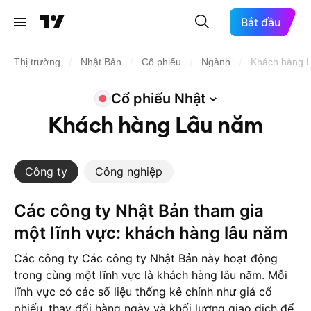
Bắt đầu
/
/
/
/
Thị trường
Nhật Bản
Cổ phiếu
Ngành
Khách hàng 
Cổ phiếu
Nhật
Khách hàng Lâu năm
Công ty
Công nghiệp
Các công ty Nhật Bản tham gia
một lĩnh vực: khách hàng lâu năm
Các công ty Các công ty Nhật Bản này hoạt động
trong cùng một lĩnh vực là khách hàng lâu năm. Mỗi
lĩnh vực có các số liệu thống kê chính như giá cổ
phiếu, thay đổi hàng ngày và khối lượng giao dịch để