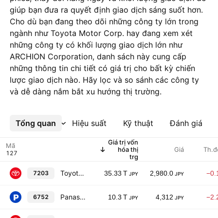
giúp bạn đưa ra quyết định giao dịch sáng suốt hơn.
Cho dù bạn đang theo dõi những công ty lớn trong
ngành như Toyota Motor Corp. hay đang xem xét
những công ty có khối lượng giao dịch lớn như
ARCHION Corporation, danh sách này cung cấp
những thông tin chi tiết có giá trị cho bất kỳ chiến
lược giao dịch nào. Hãy lọc và so sánh các công ty
và dễ dàng nắm bắt xu hướng thị trường.
Tổng quan
Xem thêm
Hiệu suất
Kỹ thuật
Đánh giá
Giá trị vốn
Mã
hóa thị
Giá
Th.đ
trg
Toyota Motor Corp.
7203
35.33 T
2,980.0
−0.
JPY
JPY
Panasonic Holdings Corporation
6752
10.3 T
4,312
−2.
JPY
JPY