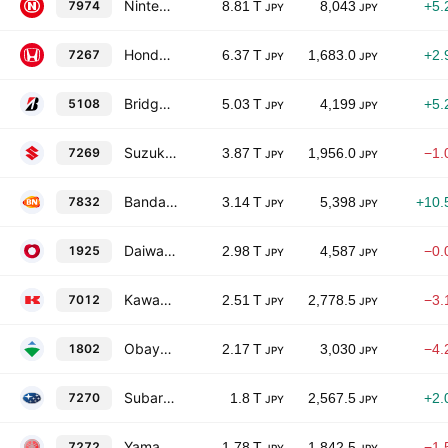
Nintendo Co., Ltd.
7974
8.81 T
8,043
+5.
JPY
JPY
Honda Motor Co., Ltd.
7267
6.37 T
1,683.0
+2.
JPY
JPY
Bridgestone Corporation
5108
5.03 T
4,199
+5.
JPY
JPY
Suzuki Motor Corp.
7269
3.87 T
1,956.0
−1.
JPY
JPY
Bandai Namco Holdings Inc.
7832
3.14 T
5,398
+10.
JPY
JPY
Daiwa House Industry Co., Ltd.
1925
2.98 T
4,587
−0.
JPY
JPY
Kawasaki Heavy Industries Ltd.
7012
2.51 T
2,778.5
−3.
JPY
JPY
Obayashi Corporation
1802
2.17 T
3,030
−4.
JPY
JPY
Subaru Corporation
7270
1.8 T
2,567.5
+2.
JPY
JPY
Yamaha Motor Co., Ltd.
7272
1.78 T
1,842.5
−1.