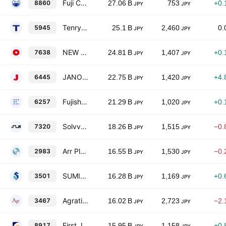
Fuji Corporation Limited
8860
27.06 B
753
+0.
JPY
JPY
Tenryu Saw Manufacturing Co., Ltd.
5945
25.1 B
2,460
0.
JPY
JPY
NEW ART HOLDINGS Co., Ltd.
7638
24.81 B
1,407
+0.
JPY
JPY
JANOME Corporation
6445
22.75 B
1,420
+4.
JPY
JPY
Fujishoji Co., Ltd.
6257
21.29 B
1,020
+0.
JPY
JPY
Solvvy Inc.
7320
18.26 B
1,515
−0.
JPY
JPY
Arr Planner Co., Ltd.
2983
16.55 B
1,530
−0.
JPY
JPY
SUMINOE Co.Ltd.
3501
16.28 B
1,169
+0.
JPY
JPY
Agratio urban design, Inc.
3467
16.02 B
2,723
−2.
JPY
JPY
First Juken Co., Ltd.
8917
15.95 B
1,158
+0.