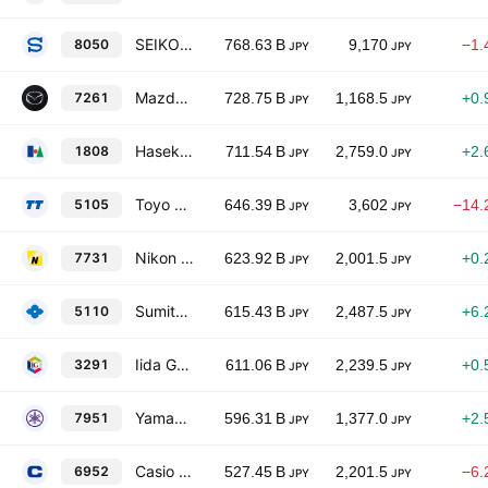
SEIKO GROUP CORPORATION
8050
768.63 B
9,170
−1.
JPY
JPY
Mazda Motor Corp.
7261
728.75 B
1,168.5
+0.
JPY
JPY
Haseko Corporation
1808
711.54 B
2,759.0
+2.
JPY
JPY
Toyo Tire Corporation
5105
646.39 B
3,602
−14.
JPY
JPY
Nikon Corp.
7731
623.92 B
2,001.5
+0.
JPY
JPY
Sumitomo Rubber Industries, Ltd.
5110
615.43 B
2,487.5
+6.
JPY
JPY
Iida Group Holdings Co., Ltd.
3291
611.06 B
2,239.5
+0.
JPY
JPY
Yamaha Corporation
7951
596.31 B
1,377.0
+2.
JPY
JPY
Casio Computer Co., Ltd.
6952
527.45 B
2,201.5
−6.
JPY
JPY