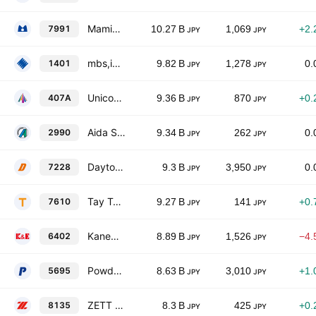
Mamiya-Op Co.,Ltd
7991
10.27 B
1,069
+2.
JPY
JPY
mbs,inc.
1401
9.82 B
1,278
0.
JPY
JPY
Unicon Holdings Co., Ltd.
407A
9.36 B
870
+0.
JPY
JPY
Aida Sekkei Co. Ltd.
2990
9.34 B
262
0.
JPY
JPY
Daytona Corporation
7228
9.3 B
3,950
0.
JPY
JPY
Tay Two Co., Ltd.
7610
9.27 B
141
+0.
JPY
JPY
Kanematsu Engineering Co., Ltd.
6402
8.89 B
1,526
−4.
JPY
JPY
Powdertech Co., Ltd.
5695
8.63 B
3,010
+1.
JPY
JPY
ZETT CORP.
8135
8.3 B
425
+0.
JPY
JPY