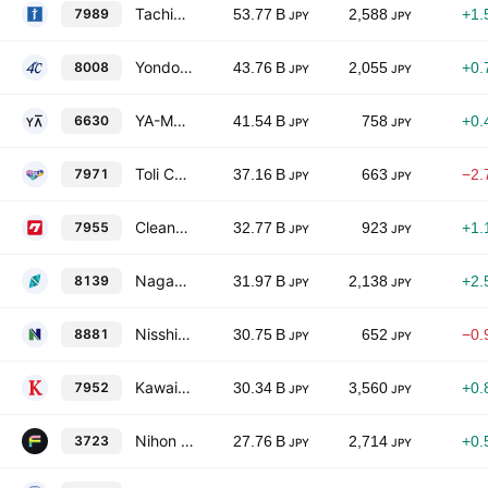
Tachikawa Corporation
7989
53.77 B
2,588
+1.
JPY
JPY
Yondoshi Holdings, Inc.
8008
43.76 B
2,055
+0.
JPY
JPY
YA-MAN Ltd.
6630
41.54 B
758
+0.
JPY
JPY
Toli Corporation
7971
37.16 B
663
−2.
JPY
JPY
Cleanup Corporation
7955
32.77 B
923
+1.
JPY
JPY
Nagahori Corporation
8139
31.97 B
2,138
+2.
JPY
JPY
Nisshin Group Holdings Co., Ltd.
8881
30.75 B
652
−0.
JPY
JPY
Kawai Musical Instruments Manufacturing Co., Ltd.
7952
30.34 B
3,560
+0.
JPY
JPY
Nihon Falcom Corporation
3723
27.76 B
2,714
+0.
JPY
JPY