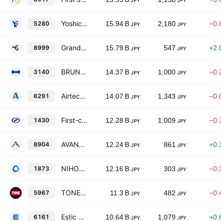
JPY
JPY
Yoshicon Co., Ltd.
5280
15.94 B
2,180
−0.
JPY
JPY
Grandy House Corporation
8999
15.79 B
547
+2.
JPY
JPY
BRUNO. Inc.
3140
14.37 B
1,000
−0.
JPY
JPY
Airtech Japan,Ltd.
6291
14.07 B
1,343
−0.
JPY
JPY
First-corporation Inc.
1430
12.28 B
1,009
−0.
JPY
JPY
AVANTIA CO., LTD.
8904
12.24 B
861
+0.
JPY
JPY
NIHON HOUSE HOLDINGS Co., Ltd.
1873
12.16 B
303
−0.
JPY
JPY
TONE Co. Ltd.
5967
11.3 B
482
−0.
JPY
JPY
Estic Corporation
6161
10.64 B
1,079
+0.
JPY
JPY