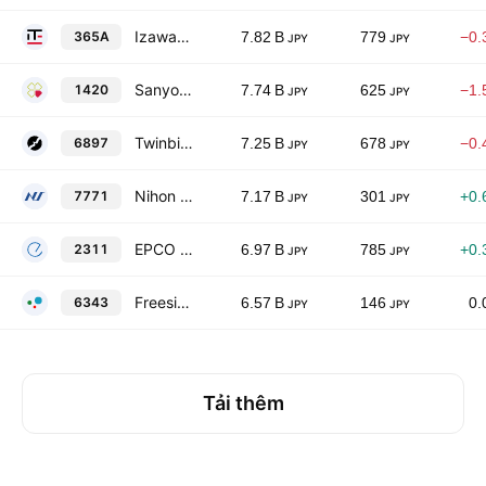
Izawa Towel Co. Ltd.
365A
7.82 B
779
−0.
JPY
JPY
Sanyo Homes Corp.
1420
7.74 B
625
−1.
JPY
JPY
Twinbird Corporation
6897
7.25 B
678
−0.
JPY
JPY
Nihon Seimitsu Co., Ltd.
7771
7.17 B
301
+0.
JPY
JPY
EPCO Co.,Ltd.
2311
6.97 B
785
+0.
JPY
JPY
Freesia Macross Corporation
6343
6.57 B
146
0.
JPY
JPY
Tải thêm