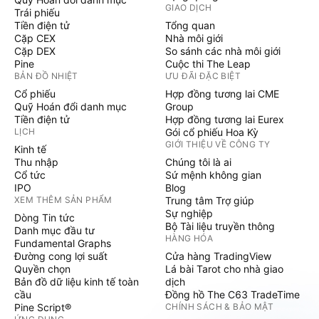
GIAO DỊCH
Trái phiếu
Tiền điện tử
Tổng quan
Cặp CEX
Nhà môi giới
Cặp DEX
So sánh các nhà môi giới
Pine
Cuộc thi The Leap
BẢN ĐỒ NHIỆT
ƯU ĐÃI ĐẶC BIỆT
Cổ phiếu
Hợp đồng tương lai CME
Quỹ Hoán đổi danh mục
Group
Tiền điện tử
Hợp đồng tương lai Eurex
LỊCH
Gói cổ phiếu Hoa Kỳ
GIỚI THIỆU VỀ CÔNG TY
Kinh tế
Thu nhập
Chúng tôi là ai
Cổ tức
Sứ mệnh không gian
IPO
Blog
XEM THÊM SẢN PHẨM
Trung tâm Trợ giúp
Sự nghiệp
Dòng Tin tức
Bộ Tài liệu truyền thông
Danh mục đầu tư
HÀNG HÓA
Fundamental Graphs
Đường cong lợi suất
Cửa hàng TradingView
Quyền chọn
Lá bài Tarot cho nhà giao
Bản đồ dữ liệu kinh tế toàn
dịch
cầu
Đồng hồ The C63 TradeTime
Pine Script®
CHÍNH SÁCH & BẢO MẬT