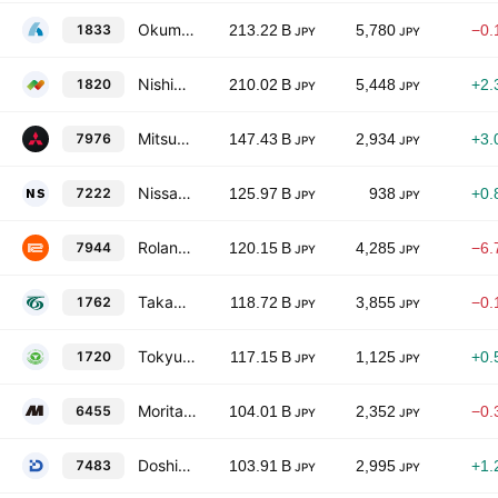
Okumura Corporation
1833
213.22 B
5,780
−0.
JPY
JPY
Nishimatsu Construction Co., Ltd.
1820
210.02 B
5,448
+2.
JPY
JPY
Mitsubishi Pencil Company, Limited
7976
147.43 B
2,934
+3.
JPY
JPY
Nissan Shatai Co., Ltd.
7222
125.97 B
938
+0.
JPY
JPY
Roland Corporation
7944
120.15 B
4,285
−6.
JPY
JPY
Takamatsu Construction Group Co., Ltd.
1762
118.72 B
3,855
−0.
JPY
JPY
Tokyu Construction Co., Ltd.
1720
117.15 B
1,125
+0.
JPY
JPY
Morita Holdings Corporation
6455
104.01 B
2,352
−0.
JPY
JPY
Doshisha Co., Ltd.
7483
103.91 B
2,995
+1.
JPY
JPY