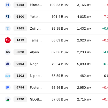
Hirata Corporation
6258
102.53 B
3,165
−1.
JPY
JPY
Yokowo Co., Ltd.
6800
101.4 B
4,035
−7.
JPY
JPY
Zojirushi Corporation
7965
93.35 B
1,432
+0.
JPY
JPY
Tama Home Co., Ltd.
1419
85.89 B
2,923
−0.
JPY
JPY
Alpen Co., Ltd.
3028
82.36 B
2,293
+4.
JPY
JPY
Nagawa Co., Ltd.
9663
79.24 B
5,090
+0.
JPY
JPY
Nippon Sheet Glass Company, Limited
5202
68.59 B
482
0.
JPY
JPY
Foster Electric Company, Limited
6794
65.96 B
2,950
−0.
JPY
JPY
GLOBERIDE, Inc.
7990
57.88 B
2,715
−0.
JPY
JPY