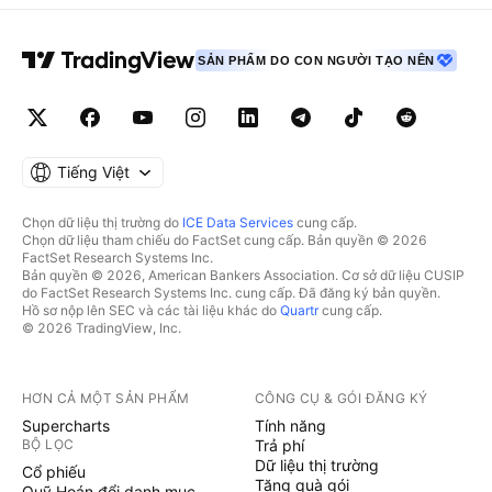
SẢN PHẨM DO CON NGƯỜI TẠO NÊN
Tiếng Việt
Chọn dữ liệu thị trường do
ICE Data Services
cung cấp.
Chọn dữ liệu tham chiếu do FactSet cung cấp. Bản quyền © 2026
FactSet Research Systems Inc.
Bản quyền © 2026, American Bankers Association. Cơ sở dữ liệu CUSIP
do FactSet Research Systems Inc. cung cấp. Đã đăng ký bản quyền.
Hồ sơ nộp lên SEC và các tài liệu khác do
Quartr
cung cấp.
© 2026 TradingView, Inc.
HƠN CẢ MỘT SẢN PHẨM
CÔNG CỤ & GÓI ĐĂNG KÝ
Supercharts
Tính năng
BỘ LỌC
Trả phí
Dữ liệu thị trường
Cổ phiếu
Tặng quà gói
Quỹ Hoán đổi danh mục