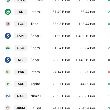
PKR
PKR
International Steels limited
ISL
37.49 B
88.44
+2
PKR
PKR
Tariq Glass Industries Limited
TGL
33.08 B
193.44
+0
PKR
PKR
Sapphire Textile Mills Limited
SAPT
31.99 B
1,493.19
+1
PKR
PKR
Engro Polymer & Chemicals Limited
EPCL
31.54 B
35.34
+2
PKR
PKR
Sapphire Fibres Limited
SFL
28.36 B
1,140.19
0
PKR
PKR
International Packaging Films Ltd.
IPAK
27.14 B
36.80
−0
PKR
PKR
Agritech Limited
AGL
26.67 B
44.89
+0
PKR
PKR
Nimir Industrial Chemicals Ltd.
NICL
25.95 B
238.81
+1
PKR
PKR
JK Spinning Mills Ltd.
JKSM
24.77 B
264.94
+9
PKR
PKR