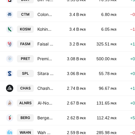
PKR
PKR
Colony Textile Mills Ltd.
CTM
3.4 B
6.80
−0
PKR
PKR
Kohinoor Spinning Mills Limited
KOSM
3.4 B
6.05
−1
PKR
PKR
Faisal Spinning Mills Limited
FASM
3.2 B
325.51
+1
PKR
PKR
Premium Textile Mills Ltd
PRET
3.08 B
500.00
+0
PKR
PKR
Sitara Peroxide Limited
SPL
3.06 B
55.78
+0
PKR
PKR
Chashma Sugar Mills Limited
CHAS
2.74 B
96.67
+1
PKR
PKR
Al-Noor Sugar Mills Limited
ALNRS
2.67 B
131.65
+0
PKR
PKR
Berger Paints Pakistan Limited.
BERG
2.62 B
112.42
+5
PKR
PKR
Wah Nobel Chemicals Limited
WAHN
2.59 B
285.98
−0
PKR
PKR