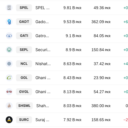
SPEL Limited
SPEL
9.81 B
49.36
+0
PKR
PKR
Gadoon Textile Mills Limited
GADT
9.53 B
362.09
+6
PKR
PKR
Gatron Industries Ltd.
GATI
9.1 B
84.05
+0
PKR
PKR
Security Papers Limited.
SEPL
8.9 B
150.84
+0
PKR
PKR
Nishat Chunian Ltd.
NCL
8.63 B
37.42
+4
PKR
PKR
Ghani Global Holdings Limited
GGL
8.43 B
23.90
+0
PKR
PKR
Ghani Value Glass Limited
GVGL
8.13 B
54.27
+
PKR
PKR
Shahmurad Sugar Mills Limited
SHSML
8.03 B
380.00
0
PKR
PKR
Suraj Cotton Mills Limited.
SURC
7.92 B
158.65
−2
PKR
PKR