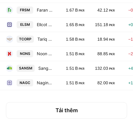
Faran Sugar Mills Ltd
FRSM
1.67 B
42.12
−0
PKR
PKR
Ellcot Spinning Mills Limited
ELSM
1.65 B
151.18
+0
PKR
PKR
Tariq Corporation Limited
TCORP
1.58 B
18.94
−1
PKR
PKR
Noon Sugar Mills Limited
NONS
1.51 B
88.85
−2
PKR
PKR
Sanghar Sugar Mills Limited
SANSM
1.51 B
132.03
+4
PKR
PKR
Nagina Cotton Mills Limited
NAGC
1.51 B
82.00
+1
PKR
PKR
Tải thêm