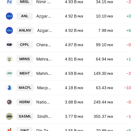
Nimir Resins Ltd.
NRSL
4.93 B
34.15
−2
PKR
PKR
Azgard Nine Limited
ANL
4.92 B
10.10
+0
PKR
PKR
Azgard Nine Limited
ANLNV
4.92 B
7.98
+6
PKR
PKR
Cherat Packaging Limited
CPPL
4.87 B
99.10
−0
PKR
PKR
Mehran Sugar Mills Limited
MRNS
4.81 B
64.94
+1
PKR
PKR
Mahmood Textile Mills Limited
MEHT
4.59 B
149.30
−2
PKR
PKR
Macpac Films Limited
MACFL
4.18 B
63.43
−10
PKR
PKR
National Silk & Rayon Mills Ltd.
NSRM
3.88 B
249.44
−0
PKR
PKR
Sindh Abadgars Sugar Mills Limited
SASML
3.77 B
355.37
−1
PKR
PKR
Din Textile Mills Limited
DINT
3.55 B
70.99
+5