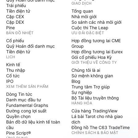
GIAO DỊCH
Trái phiếu
Tiền điện tử
Tổng quan
Cặp CEX
Nhà môi giới
Cặp DEX
So sánh các nhà môi giới
Pine
Cuộc thi The Leap
BẢN ĐỒ NHIỆT
ƯU ĐÃI ĐẶC BIỆT
Cổ phiếu
Hợp đồng tương lai CME
Quỹ Hoán đổi danh mục
Group
Tiền điện tử
Hợp đồng tương lai Eurex
LỊCH
Gói cổ phiếu Hoa Kỳ
GIỚI THIỆU VỀ CÔNG TY
Kinh tế
Thu nhập
Chúng tôi là ai
Cổ tức
Sứ mệnh không gian
IPO
Blog
XEM THÊM SẢN PHẨM
Trung tâm Trợ giúp
Sự nghiệp
Dòng Tin tức
Bộ Tài liệu truyền thông
Danh mục đầu tư
HÀNG HÓA
Fundamental Graphs
Đường cong lợi suất
Cửa hàng TradingView
Quyền chọn
Lá bài Tarot cho nhà giao
Bản đồ dữ liệu kinh tế toàn
dịch
cầu
Đồng hồ The C63 TradeTime
Pine Script®
CHÍNH SÁCH & BẢO MẬT