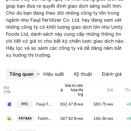
giúp bạn đưa ra quyết định giao dịch sáng suốt hơn.
Cho dù bạn đang theo dõi những công ty lớn trong
ngành như Fauji Fertilizer Co. Ltd. hay đang xem xét
những công ty có khối lượng giao dịch lớn như Unity
Foods Ltd, danh sách này cung cấp những thông tin
chi tiết có giá trị cho bất kỳ chiến lược giao dịch nào.
Hãy lọc và so sánh các công ty và dễ dàng nắm bắt
xu hướng thị trường.
Tổng quan
Xem thêm
Hiệu suất
Kỹ thuật
Đánh giá
Giá trị vốn
Mã
hóa thị
Giá
Th.
trg
Fauji Fertilizer Co. Ltd.
FFC
832.47 B
583.75
+0
PKR
PKR
Fatima Fertilizer Co. Ltd.
FATIMA
347.82 B
166.36
+0
PKR
PKR