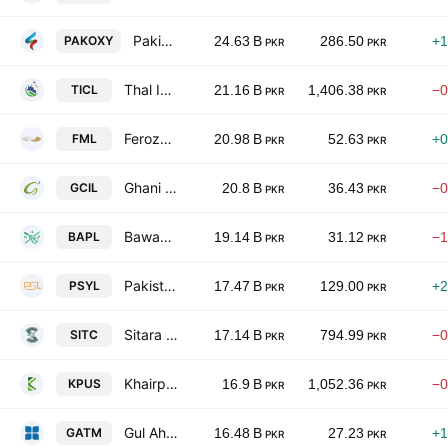
Pakistan Oxygen Limited
PAKOXY
24.63 B
286.50
+1
PKR
PKR
Thal Industries Corp. Ltd.
TICL
21.16 B
1,406.38
−0
PKR
PKR
Feroze1888 Mills Limited
FML
20.98 B
52.63
+0
PKR
PKR
Ghani Chemical Industries Limited
GCIL
20.8 B
36.43
−0
PKR
PKR
Bawany Air Products Limited.
BAPL
19.14 B
31.12
−1
PKR
PKR
Pakistan Synthetics Limited
PSYL
17.47 B
129.00
+2
PKR
PKR
Sitara Chemicals Industries Ltd.
SITC
17.14 B
794.99
−0
PKR
PKR
Khairpur Sugar Mills Ltd.
KPUS
16.9 B
1,052.36
−0
PKR
PKR
Gul Ahmed Textile Mills Limited
GATM
16.48 B
27.23
+1
PKR
PKR