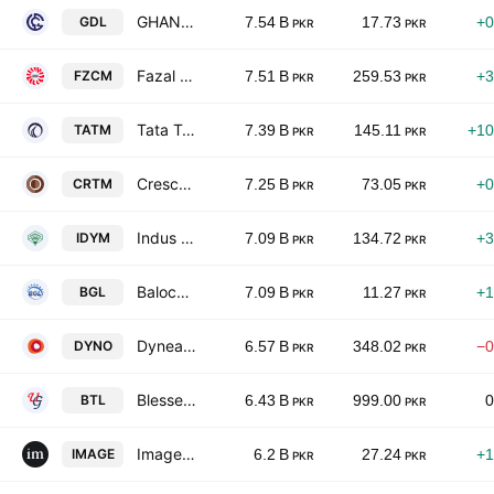
GHANI DAIRIES LIMITED
GDL
7.54 B
17.73
+0
PKR
PKR
Fazal Cloth Mills Limited
FZCM
7.51 B
259.53
+3
PKR
PKR
Tata Textile Mills Limited
TATM
7.39 B
145.11
+10
PKR
PKR
Crescent Textile Mills Ltd.
CRTM
7.25 B
73.05
+0
PKR
PKR
Indus Dyeing & Manufacturing Co. Ltd.
IDYM
7.09 B
134.72
+3
PKR
PKR
Balochistan Glass Ltd.
BGL
7.09 B
11.27
+1
PKR
PKR
Dynea Pakistan Limited
DYNO
6.57 B
348.02
−0
PKR
PKR
Blessed Textiles Limited
BTL
6.43 B
999.00
0
PKR
PKR
Image Pakistan Limited
IMAGE
6.2 B
27.24
+1
PKR
PKR