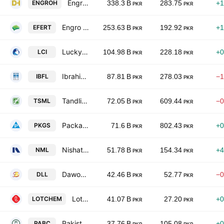
Engro Holdings Limited
ENGROH
338.3 B
283.75
+1
PKR
PKR
Engro Fertilizers Ltd.
EFERT
253.63 B
192.92
+1
PKR
PKR
Lucky Core Industries Limited
LCI
104.98 B
228.18
+0
PKR
PKR
Ibrahim Fibres Limited
IBFL
87.81 B
278.03
−1
PKR
PKR
Tandlianwala Sugar Mills Limited
TSML
72.05 B
609.44
−0
PKR
PKR
Packages Limited
PKGS
71.6 B
802.43
+0
PKR
PKR
Nishat Mills Limited
NML
51.78 B
154.34
+4
PKR
PKR
Dawood Lawrencepur Limited
DLL
42.46 B
52.77
−0
PKR
PKR
Lotte Chemical Pakistan Ltd.
LOTCHEM
41.07 B
27.20
+0
PKR
PKR
Pakistan Aluminium Beverage Cans Ltd.
PABC
37.76 B
105.08
+0