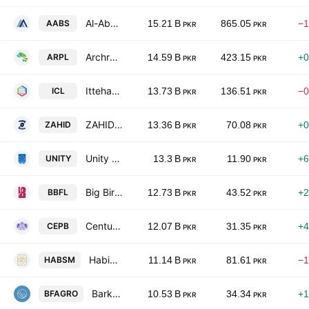
Al-Abbas Sugar Mills Ltd.
AABS
15.21 B
865.05
−1
PKR
PKR
Archroma Pakistan Limited
ARPL
14.59 B
423.15
+0
PKR
PKR
Ittehad Chemicals Limited
ICL
13.73 B
136.51
−0
PKR
PKR
ZAHIDJEE Textile Mills Limited
ZAHID
13.36 B
70.08
+0
PKR
PKR
Unity Foods Ltd
UNITY
13.3 B
11.90
+6
PKR
PKR
Big Bird Foods Limited
BBFL
12.73 B
43.52
+2
PKR
PKR
Century Paper & Board Mills Limited
CEPB
12.07 B
31.35
+4
PKR
PKR
Habib Sugar Mills Limited
HABSM
11.14 B
81.61
−1
PKR
PKR
Barkat Frisian Agro Limited
BFAGRO
10.53 B
34.34
+1
PKR
PKR