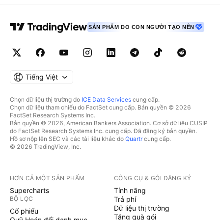
SẢN PHẨM DO CON NGƯỜI TẠO NÊN
Tiếng Việt
Chọn dữ liệu thị trường do
ICE Data Services
cung cấp.
Chọn dữ liệu tham chiếu do FactSet cung cấp. Bản quyền © 2026
FactSet Research Systems Inc.
Bản quyền © 2026, American Bankers Association. Cơ sở dữ liệu CUSIP
do FactSet Research Systems Inc. cung cấp. Đã đăng ký bản quyền.
Hồ sơ nộp lên SEC và các tài liệu khác do
Quartr
cung cấp.
© 2026 TradingView, Inc.
HƠN CẢ MỘT SẢN PHẨM
CÔNG CỤ & GÓI ĐĂNG KÝ
Supercharts
Tính năng
BỘ LỌC
Trả phí
Dữ liệu thị trường
Cổ phiếu
Tặng quà gói
Quỹ Hoán đổi danh mục