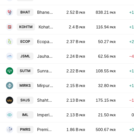
Bhanero Textile Mills Limited.
BHAT
2.52 B
838.21
+1
PKR
PKR
Kohat Textile Mills Limited
KOHTM
2.4 B
116.94
+1
PKR
PKR
Ecopack Limited
ECOP
2.37 B
50.27
+2
PKR
PKR
Jauharabad Sugar Mills Ltd.
JSML
2.24 B
62.56
−4
PKR
PKR
Sunrays Textile Mills Ltd.
SUTM
2.22 B
108.55
+1
PKR
PKR
Mirpurkhas Sugar Mills Limited
MIRKS
2.15 B
32.80
+1
PKR
PKR
Shahtaj Sugar Mills Limited
SHJS
2.13 B
175.15
−1
PKR
PKR
Imperial Limited
IML
2.13 B
21.50
0
PKR
PKR
Premier Sugar Mills & Distillery Co. Ltd.
PMRS
1.86 B
500.67
+0
PKR
PKR