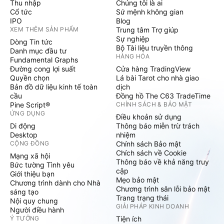
Thu nhập
Chúng tôi là ai
Cổ tức
Sứ mệnh không gian
IPO
Blog
XEM THÊM SẢN PHẨM
Trung tâm Trợ giúp
Sự nghiệp
Dòng Tin tức
Bộ Tài liệu truyền thông
Danh mục đầu tư
HÀNG HÓA
Fundamental Graphs
Đường cong lợi suất
Cửa hàng TradingView
Quyền chọn
Lá bài Tarot cho nhà giao
Bản đồ dữ liệu kinh tế toàn
dịch
cầu
Đồng hồ The C63 TradeTime
Pine Script®
CHÍNH SÁCH & BẢO MẬT
ỨNG DỤNG
Điều khoản sử dụng
Di động
Thông báo miễn trừ trách
Desktop
nhiệm
CỘNG ĐỒNG
Chính sách Bảo mật
Chích sách về Cookie
Mạng xã hội
Thông báo về khả năng truy
Bức tường Tình yêu
cập
Giới thiệu bạn
Mẹo bảo mật
Chương trình dành cho Nhà
Chương trình săn lỗi bảo mật
sáng tạo
Trang trạng thái
Nội quy chung
GIẢI PHÁP KINH DOANH
Người điều hành
Ý TƯỞNG
Tiện ích