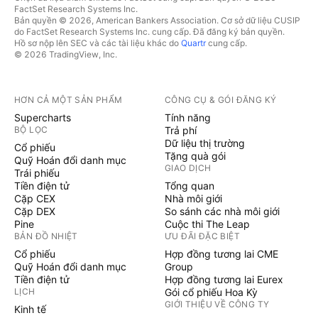
FactSet Research Systems Inc.
Bản quyền © 2026, American Bankers Association. Cơ sở dữ liệu CUSIP
do FactSet Research Systems Inc. cung cấp. Đã đăng ký bản quyền.
Hồ sơ nộp lên SEC và các tài liệu khác do
Quartr
cung cấp.
© 2026 TradingView, Inc.
HƠN CẢ MỘT SẢN PHẨM
CÔNG CỤ & GÓI ĐĂNG KÝ
Supercharts
Tính năng
BỘ LỌC
Trả phí
Dữ liệu thị trường
Cổ phiếu
Tặng quà gói
Quỹ Hoán đổi danh mục
GIAO DỊCH
Trái phiếu
Tiền điện tử
Tổng quan
Cặp CEX
Nhà môi giới
Cặp DEX
So sánh các nhà môi giới
Pine
Cuộc thi The Leap
BẢN ĐỒ NHIỆT
ƯU ĐÃI ĐẶC BIỆT
Cổ phiếu
Hợp đồng tương lai CME
Quỹ Hoán đổi danh mục
Group
Tiền điện tử
Hợp đồng tương lai Eurex
LỊCH
Gói cổ phiếu Hoa Kỳ
GIỚI THIỆU VỀ CÔNG TY
Kinh tế