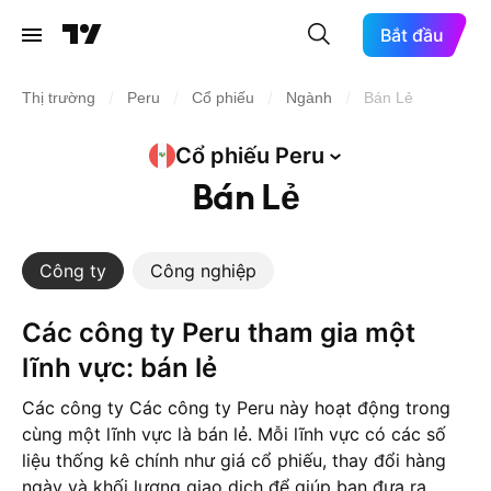
Bắt đầu
/
/
/
/
Thị trường
Peru
Cổ phiếu
Ngành
Bán Lẻ
Cổ phiếu
Peru
Bán Lẻ
Công ty
Công nghiệp
Các công ty Peru tham gia một
lĩnh vực: bán lẻ
Các công ty Các công ty Peru này hoạt động trong
cùng một lĩnh vực là bán lẻ. Mỗi lĩnh vực có các số
liệu thống kê chính như giá cổ phiếu, thay đổi hàng
ngày và khối lượng giao dịch để giúp bạn đưa ra