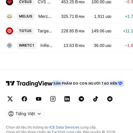
CVS Health Corporation
CVSUS
453.25 B
100.00
−5.
PEN
USD
MercadoLibre, Inc.
MELIUS
325.71 B
1,911
+1.
PEN
USD
Target Corporation
TGTUS
228.85 B
149.06
+11.
PEN
USD
InRetail Peru Corp.
INRETC1
13.63 B
36.00
−1.
PEN
USD
SẢN PHẨM DO CON NGƯỜI TẠO NÊN
Tiếng Việt
Chọn dữ liệu thị trường do
ICE Data Services
cung cấp.
Chọn dữ liệu tham chiếu do FactSet cung cấp. Bản quyền © 2026