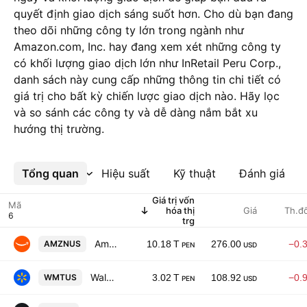
quyết định giao dịch sáng suốt hơn. Cho dù bạn đang
theo dõi những công ty lớn trong ngành như
Amazon.com, Inc. hay đang xem xét những công ty
có khối lượng giao dịch lớn như InRetail Peru Corp.,
danh sách này cung cấp những thông tin chi tiết có
giá trị cho bất kỳ chiến lược giao dịch nào. Hãy lọc
và so sánh các công ty và dễ dàng nắm bắt xu
hướng thị trường.
Tổng quan
Xem thêm
Hiệu suất
Kỹ thuật
Đánh giá
Giá trị vốn
Mã
hóa thị
Giá
Th.đ
trg
Amazon.com, Inc.
AMZNUS
10.18 T
276.00
−0.
PEN
USD
Walmart Inc.
WMTUS
3.02 T
108.92
−0.
PEN
USD