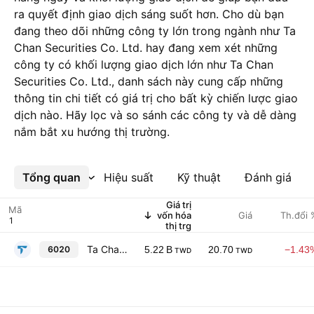
ra quyết định giao dịch sáng suốt hơn. Cho dù bạn
đang theo dõi những công ty lớn trong ngành như Ta
Chan Securities Co. Ltd. hay đang xem xét những
công ty có khối lượng giao dịch lớn như Ta Chan
Securities Co. Ltd., danh sách này cung cấp những
thông tin chi tiết có giá trị cho bất kỳ chiến lược giao
dịch nào. Hãy lọc và so sánh các công ty và dễ dàng
nắm bắt xu hướng thị trường.
Tổng quan
Xem thêm
Hiệu suất
Kỹ thuật
Đánh giá
Giá trị
Mã
vốn hóa
Giá
Th.đổi 
thị trg
Ta Chan Securities Co. Ltd.
6020
5.22 B
20.70
−1.43
TWD
TWD