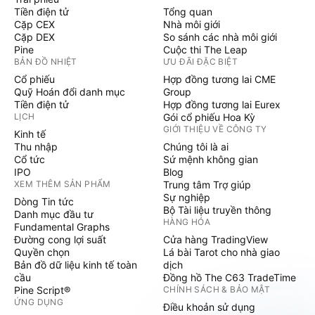
Tiền điện tử
Tổng quan
Cặp CEX
Nhà môi giới
Cặp DEX
So sánh các nhà môi giới
Pine
Cuộc thi The Leap
BẢN ĐỒ NHIỆT
ƯU ĐÃI ĐẶC BIỆT
Cổ phiếu
Hợp đồng tương lai CME
Quỹ Hoán đổi danh mục
Group
Tiền điện tử
Hợp đồng tương lai Eurex
LỊCH
Gói cổ phiếu Hoa Kỳ
GIỚI THIỆU VỀ CÔNG TY
Kinh tế
Thu nhập
Chúng tôi là ai
Cổ tức
Sứ mệnh không gian
IPO
Blog
XEM THÊM SẢN PHẨM
Trung tâm Trợ giúp
Sự nghiệp
Dòng Tin tức
Bộ Tài liệu truyền thông
Danh mục đầu tư
HÀNG HÓA
Fundamental Graphs
Đường cong lợi suất
Cửa hàng TradingView
Quyền chọn
Lá bài Tarot cho nhà giao
Bản đồ dữ liệu kinh tế toàn
dịch
cầu
Đồng hồ The C63 TradeTime
Pine Script®
CHÍNH SÁCH & BẢO MẬT
ỨNG DỤNG
Điều khoản sử dụng