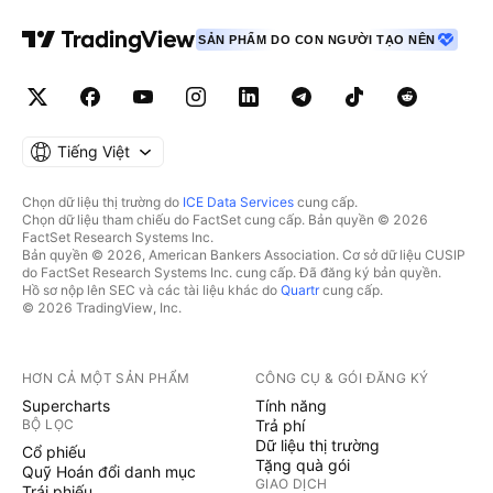
SẢN PHẨM DO CON NGƯỜI TẠO NÊN
Tiếng Việt
Chọn dữ liệu thị trường do
ICE Data Services
cung cấp.
Chọn dữ liệu tham chiếu do FactSet cung cấp. Bản quyền © 2026
FactSet Research Systems Inc.
Bản quyền © 2026, American Bankers Association. Cơ sở dữ liệu CUSIP
do FactSet Research Systems Inc. cung cấp. Đã đăng ký bản quyền.
Hồ sơ nộp lên SEC và các tài liệu khác do
Quartr
cung cấp.
© 2026 TradingView, Inc.
HƠN CẢ MỘT SẢN PHẨM
CÔNG CỤ & GÓI ĐĂNG KÝ
Supercharts
Tính năng
BỘ LỌC
Trả phí
Dữ liệu thị trường
Cổ phiếu
Tặng quà gói
Quỹ Hoán đổi danh mục
GIAO DỊCH
Trái phiếu