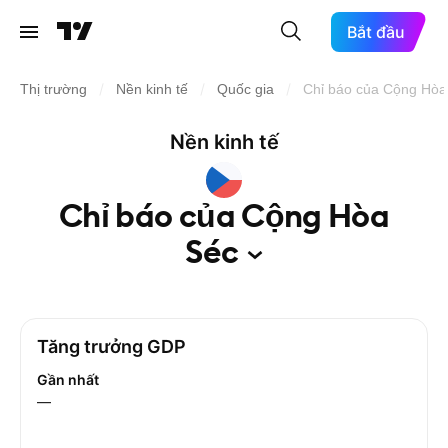
Bắt đầu
/
/
/
Thị trường
Nền kinh tế
Quốc gia
Chỉ báo của Cộng Hòa
Nền kinh tế
Chỉ báo của Cộng Hòa
Séc
Tăng trưởng GDP
Gần nhất
—