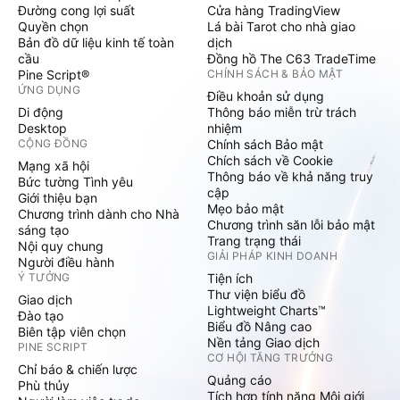
Đường cong lợi suất
Cửa hàng TradingView
Quyền chọn
Lá bài Tarot cho nhà giao
Bản đồ dữ liệu kinh tế toàn
dịch
cầu
Đồng hồ The C63 TradeTime
Pine Script®
CHÍNH SÁCH & BẢO MẬT
ỨNG DỤNG
Điều khoản sử dụng
Di động
Thông báo miễn trừ trách
Desktop
nhiệm
CỘNG ĐỒNG
Chính sách Bảo mật
Chích sách về Cookie
Mạng xã hội
Thông báo về khả năng truy
Bức tường Tình yêu
cập
Giới thiệu bạn
Mẹo bảo mật
Chương trình dành cho Nhà
Chương trình săn lỗi bảo mật
sáng tạo
Trang trạng thái
Nội quy chung
GIẢI PHÁP KINH DOANH
Người điều hành
Ý TƯỞNG
Tiện ích
Thư viện biểu đồ
Giao dịch
Lightweight Charts™
Đào tạo
Biểu đồ Nâng cao
Biên tập viên chọn
Nền tảng Giao dịch
PINE SCRIPT
CƠ HỘI TĂNG TRƯỞNG
Chỉ báo & chiến lược
Quảng cáo
Phù thủy
Tích hợp tính năng Môi giới