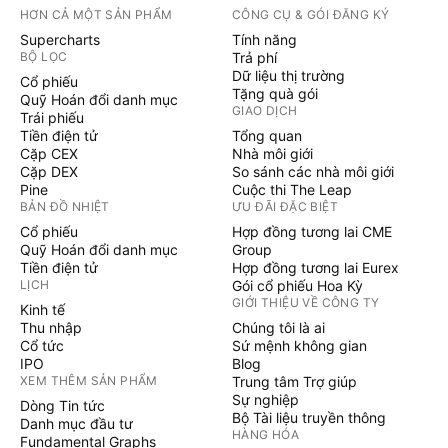
HƠN CẢ MỘT SẢN PHẨM
CÔNG CỤ & GÓI ĐĂNG KÝ
Supercharts
Tính năng
BỘ LỌC
Trả phí
Dữ liệu thị trường
Cổ phiếu
Tặng quà gói
Quỹ Hoán đổi danh mục
GIAO DỊCH
Trái phiếu
Tiền điện tử
Tổng quan
Cặp CEX
Nhà môi giới
Cặp DEX
So sánh các nhà môi giới
Pine
Cuộc thi The Leap
BẢN ĐỒ NHIỆT
ƯU ĐÃI ĐẶC BIỆT
Cổ phiếu
Hợp đồng tương lai CME
Quỹ Hoán đổi danh mục
Group
Tiền điện tử
Hợp đồng tương lai Eurex
LỊCH
Gói cổ phiếu Hoa Kỳ
GIỚI THIỆU VỀ CÔNG TY
Kinh tế
Thu nhập
Chúng tôi là ai
Cổ tức
Sứ mệnh không gian
IPO
Blog
XEM THÊM SẢN PHẨM
Trung tâm Trợ giúp
Sự nghiệp
Dòng Tin tức
Bộ Tài liệu truyền thông
Danh mục đầu tư
HÀNG HÓA
Fundamental Graphs