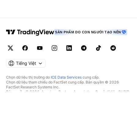
SẢN PHẨM DO CON NGƯỜI TẠO NÊN
Tiếng Việt
Chọn dữ liệu thị trường do
ICE Data Services
cung cấp.
Chọn dữ liệu tham chiếu do FactSet cung cấp. Bản quyền © 2026
FactSet Research Systems Inc.
Bản quyền © 2026, American Bankers Association. Cơ sở dữ liệu CUSIP
do FactSet Research Systems Inc. cung cấp. Đã đăng ký bản quyền.
Hồ sơ nộp lên SEC và các tài liệu khác do
Quartr
cung cấp.
© 2026 TradingView, Inc.
HƠN CẢ MỘT SẢN PHẨM
CÔNG CỤ & GÓI ĐĂNG KÝ
Supercharts
Tính năng