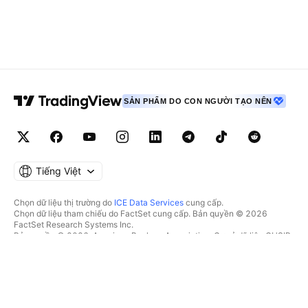
SẢN PHẨM DO CON NGƯỜI TẠO NÊN
Tiếng Việt
Chọn dữ liệu thị trường do
ICE Data Services
cung cấp.
Chọn dữ liệu tham chiếu do FactSet cung cấp. Bản quyền © 2026
FactSet Research Systems Inc.
Bản quyền © 2026, American Bankers Association. Cơ sở dữ liệu CUSIP
do FactSet Research Systems Inc. cung cấp. Đã đăng ký bản quyền.
Hồ sơ nộp lên SEC và các tài liệu khác do
Quartr
cung cấp.
© 2026 TradingView, Inc.