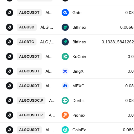
Algorand/Tether
ALGOUSDT
Gate
0.0
ALG / Dollar
ALGUSD
Bitfinex
0.0866
ALG / Bitcoin
ALGBTC
Bitfinex
0.133815841262
Algorand / Tether
ALGOUSDT
KuCoin
0.
Algorand/USD Tether Spot
ALGOUSDT
BingX
0.
Algorand / USDT
ALGOUSDT
MEXC
0.0
ALGOUSDC Perpetual Futures Contract
ALGOUSDC.P
Deribit
0.0
ALGO USDT PERPETUAL
ALGOUSDT.P
Pionex
0.
ALGORAND / TETHER
ALGOUSDT
CoinEx
0.08