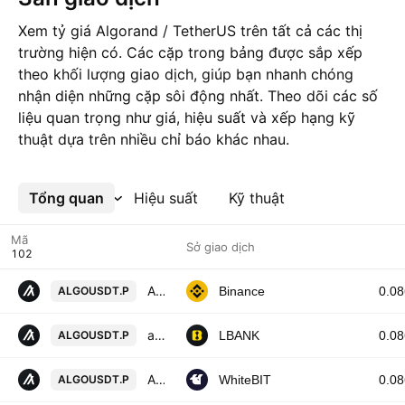
Xem tỷ giá Algorand / TetherUS trên tất cả các thị
trường hiện có. Các cặp trong bảng được sắp xếp
theo khối lượng giao dịch, giúp bạn nhanh chóng
nhận diện những cặp sôi động nhất. Theo dõi các số
liệu quan trọng như giá, hiệu suất và xếp hạng kỹ
thuật dựa trên nhiều chỉ báo khác nhau.
Tổng quan
Xem thêm
Hiệu suất
Kỹ thuật
Mã
Sở giao dịch
Algorand / TetherUS PERPETUAL CONTRACT
ALGOUSDT.P
Binance
0.0
algo / Tether USD PERPETUAL CONTRACT
ALGOUSDT.P
LBANK
0.0
Algorand perpetual contract
ALGOUSDT.P
WhiteBIT
0.0