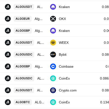
Algorand / Tether USD
ALGOUSDT
Kraken
0.0
Algorand/EUR
ALGOEUR
OKX
0.
Algorand / British Pound
ALGOGBP
Kraken
0.
ALGORAND/TETHERUS
ALGOUSDT
WEEX
0.
ALGOUSDC SPOT
ALGOUSDC
Bybit
0.0
Algorand / British Pound
ALGOGBP
Coinbase
0
ALGORAND / USD COIN
ALGOUSDC
CoinEx
0.08
Algorand / Tether
ALGOUSDT
Crypto.com
0.0
ALGORAND / BITCOIN
ALGOBTC
CoinEx
0.13