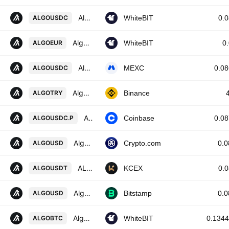
Algorand / USD Coin
ALGOUSDC
WhiteBIT
0.
Algorand / Euro
ALGOEUR
WhiteBIT
0
Algorand / USDC
ALGOUSDC
MEXC
0.0
Algorand / Turkish Lira
ALGOTRY
Binance
ALGO / USDC PERPETUAL CONTRACT
ALGOUSDC.P
Coinbase
0.0
Algorand / USD
ALGOUSD
Crypto.com
0.
ALGORAND / USDT
ALGOUSDT
KCEX
0.
Algorand / U.S. dollar
ALGOUSD
Bitstamp
0.
Algorand / Bitcoin
ALGOBTC
WhiteBIT
0.1344