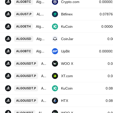
Algorand / Bitcoin
ALGOBTC
Crypto.com
0.00000
ALGF0 / USTF0
ALGUST.P
Bitfinex
0.0787
Algorand / Ethereum
ALGOETH
KuCoin
0.0000
Algorand / US Dollar
ALGOUSD
CoinJar
0.
Algorand / BTC
ALGOBTC
UpBit
0.00000
ALGORAND / TETHER PERPETUAL FUTURES
ALGOUSDT.P
WOO X
0.
ALGORAND/USDT PERPETUAL SWAP CONTRACT
ALGOUSDT.P
XT.com
0.
Algorand/Tether Perpetual Contract
ALGOUSDT.P
KuCoin
0.0
ALGO Perpetual LinearSwap Contract
ALGOUSDT.P
HTX
0.0
ALGORAND / TETHER
ALGOUSDT