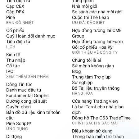
Tiền điện tử
Tổng quan
Cặp CEX
Nhà môi giới
Cặp DEX
So sánh các nhà môi giới
Pine
Cuộc thi The Leap
BẢN ĐỒ NHIỆT
ƯU ĐÃI ĐẶC BIỆT
Cổ phiếu
Hợp đồng tương lai CME
Quỹ Hoán đổi danh mục
Group
Tiền điện tử
Hợp đồng tương lai Eurex
LỊCH
Gói cổ phiếu Hoa Kỳ
GIỚI THIỆU VỀ CÔNG TY
Kinh tế
Thu nhập
Chúng tôi là ai
Cổ tức
Sứ mệnh không gian
IPO
Blog
XEM THÊM SẢN PHẨM
Trung tâm Trợ giúp
Sự nghiệp
Dòng Tin tức
Bộ Tài liệu truyền thông
Danh mục đầu tư
HÀNG HÓA
Fundamental Graphs
Đường cong lợi suất
Cửa hàng TradingView
Quyền chọn
Lá bài Tarot cho nhà giao
Bản đồ dữ liệu kinh tế toàn
dịch
cầu
Đồng hồ The C63 TradeTime
Pine Script®
CHÍNH SÁCH & BẢO MẬT
ỨNG DỤNG
Điều khoản sử dụng
Di động
Thông báo miễn trừ trách