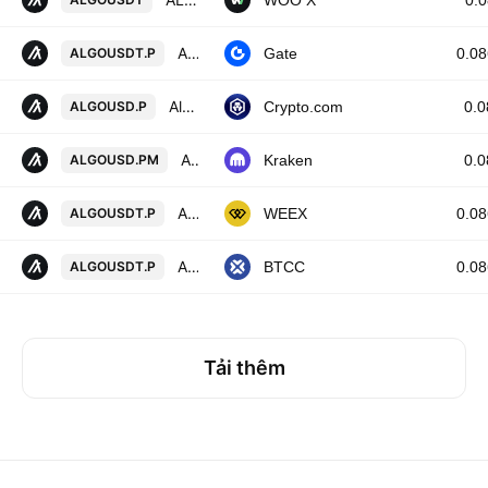
WOO X
0.
ALGORAND / TETHERUS PERPETUAL CONTRACT
ALGOUSDT.P
Gate
0.0
Algorand USD Perpetual
ALGOUSD.P
Crypto.com
0.
ALGOUSD Multi Collateral Perpetual Futures Contract
ALGOUSD.PM
Kraken
0.
ALGORAND/TETHERUS PERPETUAL CONTRACT
ALGOUSDT.P
WEEX
0.0
Algorand vs Tether USD PERPETUAL CONTRACT
ALGOUSDT.P
BTCC
0.0
Tải thêm