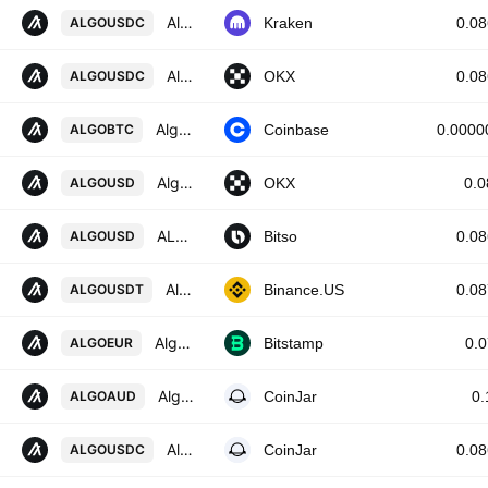
Algorand / USD Coin
ALGOUSDC
Kraken
0.0
Algorand/USDC
ALGOUSDC
OKX
0.0
Algorand / Bitcoin
ALGOBTC
Coinbase
0.0000
Algorand/USD
ALGOUSD
OKX
0.
ALGO / USDC (DIGITAL DOLLARS)
ALGOUSD
Bitso
0.0
Algorand / TetherUS
ALGOUSDT
Binance.US
0.0
Algorand / Euro
ALGOEUR
Bitstamp
0.
Algorand / Australian Dollar
ALGOAUD
CoinJar
0.
Algorand / USD Coin
ALGOUSDC
CoinJar
0.0