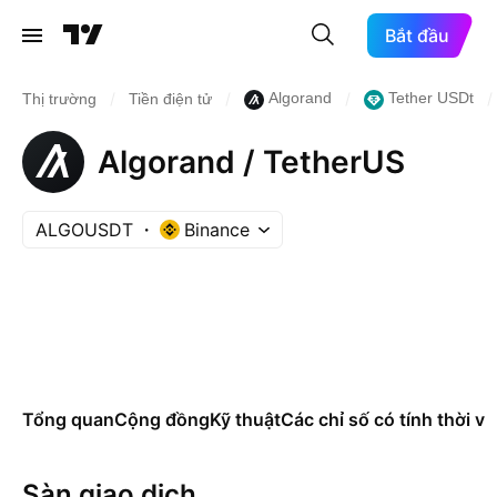
Bắt đầu
/
/
/
/
Algorand
Tether USDt
Thị trường
Tiền điện tử
Algorand / TetherUS
ALGOUSDT
Binance
Tổng quan
Cộng đồng
Kỹ thuật
Các chỉ số có tính thời vụ
Sàn giao dịch