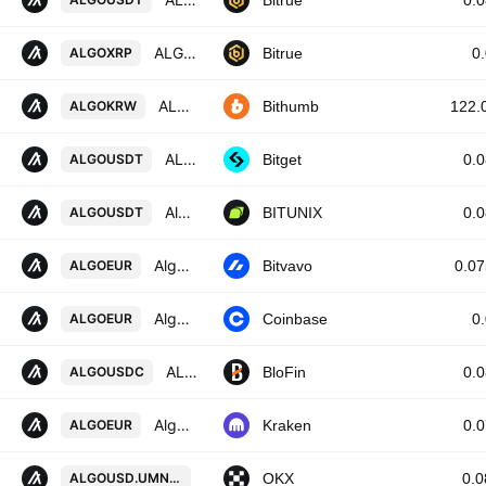
Bitrue
0.
ALGORAND/XRP
ALGOXRP
Bitrue
0
ALGO / South Korean Won
ALGOKRW
Bithumb
122.
ALGOUSDT SPOT
ALGOUSDT
Bitget
0.
Algorand / Tether SPOT
ALGOUSDT
BITUNIX
0.
Algorand / Euro
ALGOEUR
Bitvavo
0.0
Algorand / Euro
ALGOEUR
Coinbase
0
ALGORAND/USDC
ALGOUSDC
BloFin
0.
Algorand / Euro
ALGOEUR
Kraken
0.
ALGOUSD UM X-Perp Contract (Jul 20
ALGOUSD.UMN2031
OKX
0.