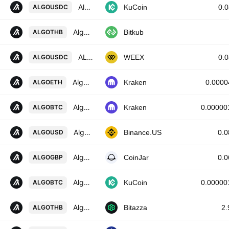
Algorand / USD Coin
ALGOUSDC
KuCoin
0.
Algorand
ALGOTHB
Bitkub
ALGORAND/USD COIN
ALGOUSDC
WEEX
0.
Algorand / Ethereum
ALGOETH
Kraken
0.0000
Algorand / Bitcoin
ALGOBTC
Kraken
0.00000
Algorand / USD
ALGOUSD
Binance.US
0.
Algorand / British Pound
ALGOGBP
CoinJar
0.
Algorand / Bitcoin
ALGOBTC
KuCoin
0.00000
Algorand / Thai Baht
ALGOTHB
Bitazza
2.