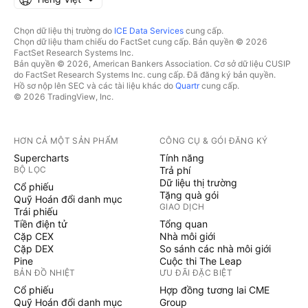
Chọn dữ liệu thị trường do
ICE Data Services
cung cấp.
Chọn dữ liệu tham chiếu do FactSet cung cấp. Bản quyền © 2026
FactSet Research Systems Inc.
Bản quyền © 2026, American Bankers Association. Cơ sở dữ liệu CUSIP
do FactSet Research Systems Inc. cung cấp. Đã đăng ký bản quyền.
Hồ sơ nộp lên SEC và các tài liệu khác do
Quartr
cung cấp.
© 2026 TradingView, Inc.
HƠN CẢ MỘT SẢN PHẨM
CÔNG CỤ & GÓI ĐĂNG KÝ
Supercharts
Tính năng
BỘ LỌC
Trả phí
Dữ liệu thị trường
Cổ phiếu
Tặng quà gói
Quỹ Hoán đổi danh mục
GIAO DỊCH
Trái phiếu
Tiền điện tử
Tổng quan
Cặp CEX
Nhà môi giới
Cặp DEX
So sánh các nhà môi giới
Pine
Cuộc thi The Leap
BẢN ĐỒ NHIỆT
ƯU ĐÃI ĐẶC BIỆT
Cổ phiếu
Hợp đồng tương lai CME
Quỹ Hoán đổi danh mục
Group