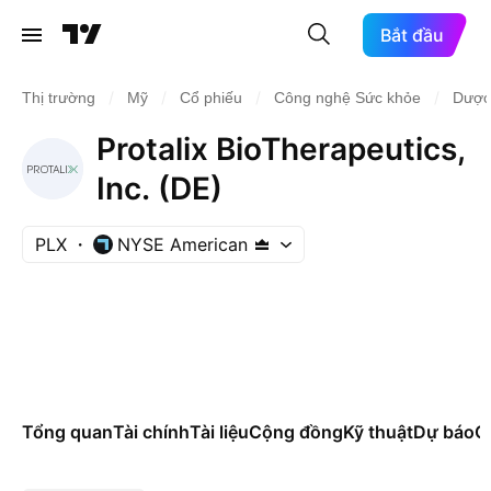
Bắt đầu
/
/
/
/
Thị trường
Mỹ
Cổ phiếu
Công nghệ Sức khỏe
Dược
Protalix BioTherapeutics,
Inc. (DE)
PLX
NYSE American
Tổng quan
Tài chính
Tài liệu
Cộng đồng
Kỹ thuật
Dự báo
Cá