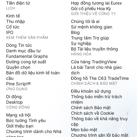
Tiền điện tử
Hợp đồng tương lai Eurex
LỊCH
Gói cổ phiếu Hoa Kỳ
GIỚI THIỆU VỀ CÔNG TY
Kinh tế
Thu nhập
Chúng tôi là ai
Cổ tức
Sứ mệnh không gian
IPO
Blog
XEM THÊM SẢN PHẨM
Trung tâm Trợ giúp
Sự nghiệp
Dòng Tin tức
Bộ Tài liệu truyền thông
Danh mục đầu tư
HÀNG HÓA
Fundamental Graphs
Đường cong lợi suất
Cửa hàng TradingView
Quyền chọn
Lá bài Tarot cho nhà giao
Bản đồ dữ liệu kinh tế toàn
dịch
cầu
Đồng hồ The C63 TradeTime
Pine Script®
CHÍNH SÁCH & BẢO MẬT
ỨNG DỤNG
Điều khoản sử dụng
Di động
Thông báo miễn trừ trách
Desktop
nhiệm
CỘNG ĐỒNG
Chính sách Bảo mật
Chích sách về Cookie
Mạng xã hội
Thông báo về khả năng truy
Bức tường Tình yêu
cập
Giới thiệu bạn
Mẹo bảo mật
Chương trình dành cho Nhà
Chương trình săn lỗi bảo mật
sáng tạo