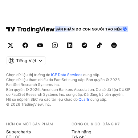
SẢN PHẨM DO CON NGƯỜI TẠO NÊN
Tiếng Việt
Chọn dữ liệu thị trường do
ICE Data Services
cung cấp.
Chọn dữ liệu tham chiếu do FactSet cung cấp. Bản quyền © 2026
FactSet Research Systems Inc.
Bản quyền © 2026, American Bankers Association. Cơ sở dữ liệu CUSIP
do FactSet Research Systems Inc. cung cấp. Đã đăng ký bản quyền.
Hồ sơ nộp lên SEC và các tài liệu khác do
Quartr
cung cấp.
© 2026 TradingView, Inc.
HƠN CẢ MỘT SẢN PHẨM
CÔNG CỤ & GÓI ĐĂNG KÝ
Supercharts
Tính năng
BỘ LỌC
Trả phí