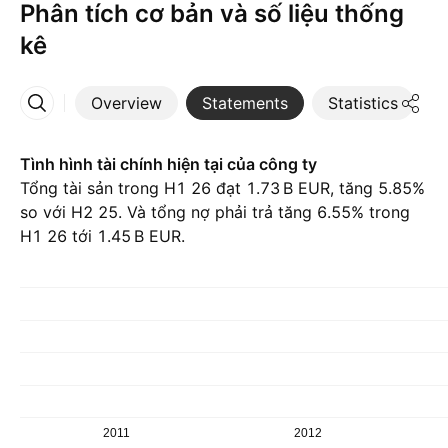
Phân tích cơ bản và số liệu thống
kê
Overview
Statements
Statistics
D
More
Tình hình tài chính hiện tại của công ty
Tổng tài sản trong H1 26 đạt ‪1.73 B‬ EUR, tăng 5.85%
so với H2 25. Và tổng nợ phải trả tăng 6.55% trong
H1 26 tới ‪1.45 B‬ EUR.
2011
2012