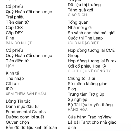
Dữ liệu thị trường
Cổ phiếu
Tặng quà gói
Quỹ Hoán đổi danh mục
GIAO DỊCH
Trái phiếu
Tiền điện tử
Tổng quan
Cặp CEX
Nhà môi giới
Cặp DEX
So sánh các nhà môi giới
Pine
Cuộc thi The Leap
BẢN ĐỒ NHIỆT
ƯU ĐÃI ĐẶC BIỆT
Cổ phiếu
Hợp đồng tương lai CME
Quỹ Hoán đổi danh mục
Group
Tiền điện tử
Hợp đồng tương lai Eurex
LỊCH
Gói cổ phiếu Hoa Kỳ
GIỚI THIỆU VỀ CÔNG TY
Kinh tế
Thu nhập
Chúng tôi là ai
Cổ tức
Sứ mệnh không gian
IPO
Blog
XEM THÊM SẢN PHẨM
Trung tâm Trợ giúp
Sự nghiệp
Dòng Tin tức
Bộ Tài liệu truyền thông
Danh mục đầu tư
HÀNG HÓA
Fundamental Graphs
Đường cong lợi suất
Cửa hàng TradingView
Quyền chọn
Lá bài Tarot cho nhà giao
Bản đồ dữ liệu kinh tế toàn
dịch