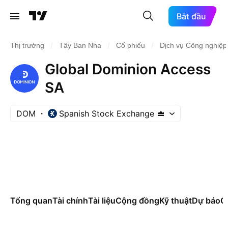
Bắt đầu
/
/
/
Thị trường
Tây Ban Nha
Cổ phiếu
Dịch vụ Công nghiệp
Global Dominion Access
SA
DOM
Spanish Stock Exchange
Tổng quan
Tài chính
Tài liệu
Cộng đồng
Kỹ thuật
Dự báo
Cá