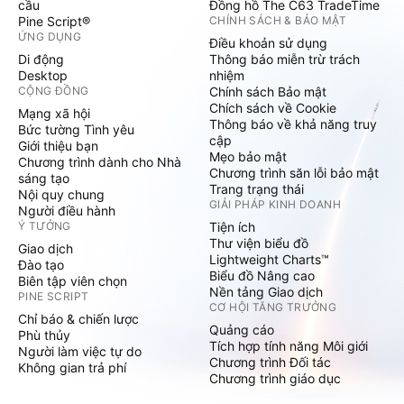
cầu
Đồng hồ The C63 TradeTime
Pine Script®
CHÍNH SÁCH & BẢO MẬT
ỨNG DỤNG
Điều khoản sử dụng
Di động
Thông báo miễn trừ trách
Desktop
nhiệm
CỘNG ĐỒNG
Chính sách Bảo mật
Chích sách về Cookie
Mạng xã hội
Thông báo về khả năng truy
Bức tường Tình yêu
cập
Giới thiệu bạn
Mẹo bảo mật
Chương trình dành cho Nhà
Chương trình săn lỗi bảo mật
sáng tạo
Trang trạng thái
Nội quy chung
GIẢI PHÁP KINH DOANH
Người điều hành
Ý TƯỞNG
Tiện ích
Thư viện biểu đồ
Giao dịch
Lightweight Charts™
Đào tạo
Biểu đồ Nâng cao
Biên tập viên chọn
Nền tảng Giao dịch
PINE SCRIPT
CƠ HỘI TĂNG TRƯỞNG
Chỉ báo & chiến lược
Quảng cáo
Phù thủy
Tích hợp tính năng Môi giới
Người làm việc tự do
Chương trình Đối tác
Không gian trả phí
Chương trình giáo dục