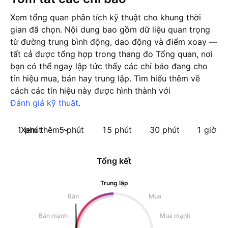
Xem tổng quan phân tích kỹ thuật cho khung thời
gian đã chọn. Nội dung bao gồm dữ liệu quan trọng
từ đường trung bình động, dao động và điểm xoay —
tất cả được tổng hợp trong thang đo Tổng quan, nơi
bạn có thể ngay lập tức thấy các chỉ báo đang cho
tín hiệu mua, bán hay trung lập. Tìm hiểu thêm về
cách các tín hiệu này được hình thành với
Đánh giá kỹ thuật
.
1 phút
Xem thêm
5 phút
15 phút
30 phút
1 giờ
Tổng kết
Trung lập
Bán
Mua
Bán mạnh
Mua mạnh