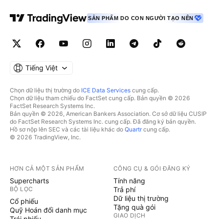
SẢN PHẨM DO CON NGƯỜI TẠO NÊN
Tiếng Việt
Chọn dữ liệu thị trường do
ICE Data Services
cung cấp.
Chọn dữ liệu tham chiếu do FactSet cung cấp. Bản quyền © 2026
FactSet Research Systems Inc.
Bản quyền © 2026, American Bankers Association. Cơ sở dữ liệu CUSIP
do FactSet Research Systems Inc. cung cấp. Đã đăng ký bản quyền.
Hồ sơ nộp lên SEC và các tài liệu khác do
Quartr
cung cấp.
© 2026 TradingView, Inc.
HƠN CẢ MỘT SẢN PHẨM
CÔNG CỤ & GÓI ĐĂNG KÝ
Supercharts
Tính năng
BỘ LỌC
Trả phí
Dữ liệu thị trường
Cổ phiếu
Tặng quà gói
Quỹ Hoán đổi danh mục
GIAO DỊCH
Trái phiếu