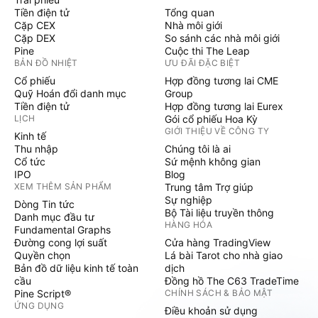
Tiền điện tử
Tổng quan
Cặp CEX
Nhà môi giới
Cặp DEX
So sánh các nhà môi giới
Pine
Cuộc thi The Leap
BẢN ĐỒ NHIỆT
ƯU ĐÃI ĐẶC BIỆT
Cổ phiếu
Hợp đồng tương lai CME
Quỹ Hoán đổi danh mục
Group
Tiền điện tử
Hợp đồng tương lai Eurex
LỊCH
Gói cổ phiếu Hoa Kỳ
GIỚI THIỆU VỀ CÔNG TY
Kinh tế
Thu nhập
Chúng tôi là ai
Cổ tức
Sứ mệnh không gian
IPO
Blog
XEM THÊM SẢN PHẨM
Trung tâm Trợ giúp
Sự nghiệp
Dòng Tin tức
Bộ Tài liệu truyền thông
Danh mục đầu tư
HÀNG HÓA
Fundamental Graphs
Đường cong lợi suất
Cửa hàng TradingView
Quyền chọn
Lá bài Tarot cho nhà giao
Bản đồ dữ liệu kinh tế toàn
dịch
cầu
Đồng hồ The C63 TradeTime
Pine Script®
CHÍNH SÁCH & BẢO MẬT
ỨNG DỤNG
Điều khoản sử dụng