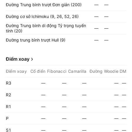
Đường Trung bình trượt Đơn giản (200)
—
—
Đường cơ sở Ichimoku (9, 26, 52, 26)
—
—
Đường Trung bình di động Tỷ trọng tuyến
—
—
tính (20)
Đường trung bình trượt Hull (9)
—
—
Điểm xoay
Điểm xoay
Cổ điển
Fibonacci
Camarilla
Đường Woodie
DM
R3
—
—
—
—
—
R2
—
—
—
—
—
R1
—
—
—
—
—
P
—
—
—
—
—
S1
—
—
—
—
—