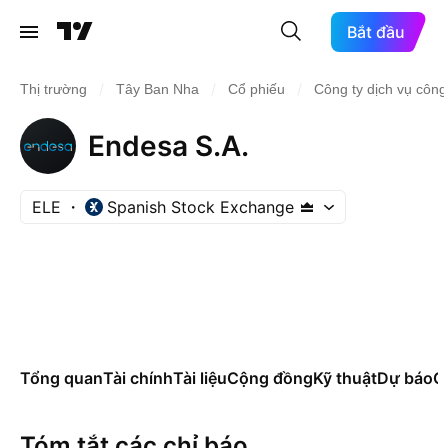
Bắt đầu
/
/
/
Thị trường
Tây Ban Nha
Cổ phiếu
Công ty dịch vụ côn
Endesa S.A.
ELE
Spanish Stock Exchange
Tổng quan
Tài chính
Tài liệu
Cộng đồng
Kỹ thuật
Dự báo
Cá
Tóm tắt các chỉ báo