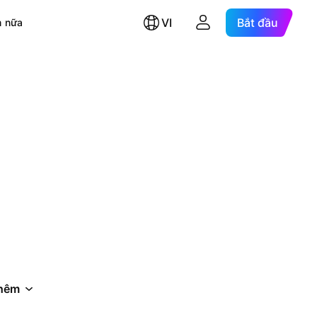
VI
Bắt đầu
 nữa
hêm