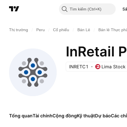
S
Tìm kiếm
/
/
/
/
Thị trường
Peru
Cổ phiếu
Bán Lẻ
Bán lẻ Thực p
InRetail 
INRETC1
Lima Stock
Tổng quan
Tài chính
Cộng đồng
Kỹ thuật
Dự báo
Các chỉ