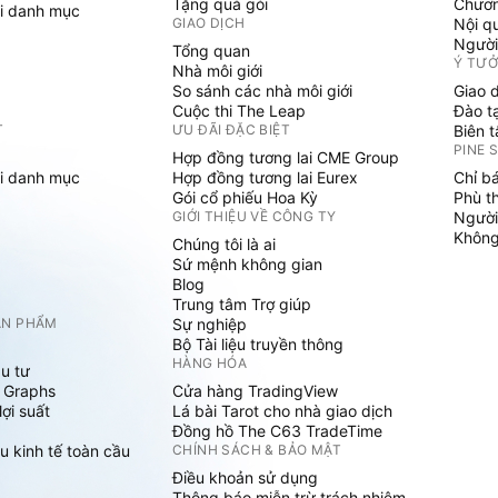
Tặng quà gói
Chươn
i danh mục
GIAO DỊCH
Nội q
Người
Tổng quan
Ý TƯ
Nhà môi giới
So sánh các nhà môi giới
Giao 
Cuộc thi The Leap
Đào t
T
ƯU ĐÃI ĐẶC BIỆT
Biên 
PINE 
Hợp đồng tương lai CME Group
i danh mục
Hợp đồng tương lai Eurex
Chỉ b
Gói cổ phiếu Hoa Kỳ
Phù t
GIỚI THIỆU VỀ CÔNG TY
Người
Không 
Chúng tôi là ai
Sứ mệnh không gian
Blog
Trung tâm Trợ giúp
ẢN PHẨM
Sự nghiệp
Bộ Tài liệu truyền thông
HÀNG HÓA
u tư
 Graphs
Cửa hàng TradingView
ợi suất
Lá bài Tarot cho nhà giao dịch
Đồng hồ The C63 TradeTime
u kinh tế toàn cầu
CHÍNH SÁCH & BẢO MẬT
Điều khoản sử dụng
Thông báo miễn trừ trách nhiệm