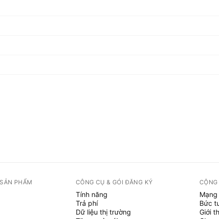
 SẢN PHẨM
CÔNG CỤ & GÓI ĐĂNG KÝ
CỘNG
Tính năng
Mạng 
Trả phí
Bức t
Dữ liệu thị trường
Giới t