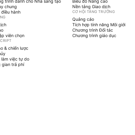
g trình dành cho Nhà sáng tạo
Biểu đồ Nâng cao
uy chung
Nền tảng Giao dịch
 điều hành
CƠ HỘI TĂNG TRƯỞNG
ỞNG
Quảng cáo
dịch
Tích hợp tính năng Môi giới
ạo
Chương trình Đối tác
tập viên chọn
Chương trình giáo dục
SCRIPT
áo & chiến lược
hủy
 làm việc tự do
gian trả phí