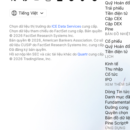
Quỹ Hoán đổ
Trái phiếu
Tiếng Việt
Tiền điện tử
Cặp CEX
Cặp DEX
Chọn dữ liệu thị trường do
ICE Data Services
cung cấp.
Pine
Chọn dữ liệu tham chiếu do FactSet cung cấp. Bản quyền
BẢN ĐỒ NHIỆ
© 2026 FactSet Research Systems Inc.
Bản quyền © 2026, American Bankers Association. Cơ sở
Cổ phiếu
dữ liệu CUSIP do FactSet Research Systems Inc. cung cấp.
Quỹ Hoán đổ
Đã đăng ký bản quyền.
Tiền điện tử
Hồ sơ nộp lên SEC và các tài liệu khác do
Quartr
cung cấp.
LỊCH
© 2026 TradingView, Inc.
Kinh tế
Thu nhập
Cổ tức
IPO
XEM THÊM S
Dòng Tin tức
Danh mục đầ
Fundamental
Đường cong l
Quyền chọn
Bản đồ dữ liệ
Pine Script®
ỨNG DỤNG