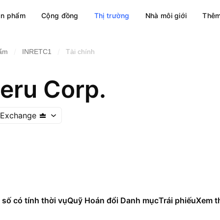
ản phẩm
Cộng đồng
Thị trường
Nhà môi giới
Thêm
/
/
hẩm
INRETC1
Tài chính
Peru Corp.
 Exchange
 số có tính thời vụ
Quỹ Hoán đổi Danh mục
Trái phiếu
Xem t