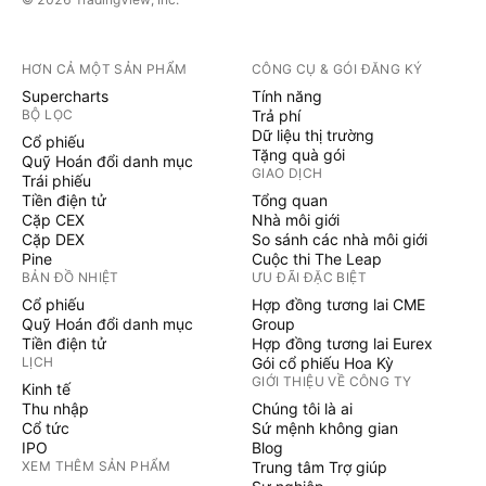
HƠN CẢ MỘT SẢN PHẨM
CÔNG CỤ & GÓI ĐĂNG KÝ
Supercharts
Tính năng
BỘ LỌC
Trả phí
Dữ liệu thị trường
Cổ phiếu
Tặng quà gói
Quỹ Hoán đổi danh mục
GIAO DỊCH
Trái phiếu
Tiền điện tử
Tổng quan
Cặp CEX
Nhà môi giới
Cặp DEX
So sánh các nhà môi giới
Pine
Cuộc thi The Leap
BẢN ĐỒ NHIỆT
ƯU ĐÃI ĐẶC BIỆT
Cổ phiếu
Hợp đồng tương lai CME
Quỹ Hoán đổi danh mục
Group
Tiền điện tử
Hợp đồng tương lai Eurex
LỊCH
Gói cổ phiếu Hoa Kỳ
GIỚI THIỆU VỀ CÔNG TY
Kinh tế
Thu nhập
Chúng tôi là ai
Cổ tức
Sứ mệnh không gian
IPO
Blog
XEM THÊM SẢN PHẨM
Trung tâm Trợ giúp