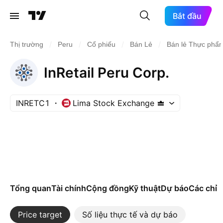
Bắt đầu
/
/
/
/
Thị trường
Peru
Cổ phiếu
Bán Lẻ
Bán lẻ Thực phẩ
InRetail Peru Corp.
INRETC1
Lima Stock Exchange
Tổng quan
Tài chính
Cộng đồng
Kỹ thuật
Dự báo
Các chỉ s
Price target
Số liệu thực tế và dự báo