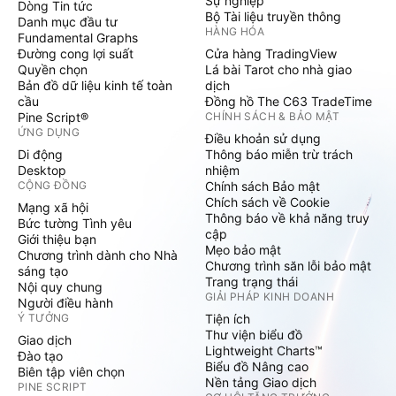
Sự nghiệp
Dòng Tin tức
Bộ Tài liệu truyền thông
Danh mục đầu tư
HÀNG HÓA
Fundamental Graphs
Đường cong lợi suất
Cửa hàng TradingView
Quyền chọn
Lá bài Tarot cho nhà giao
Bản đồ dữ liệu kinh tế toàn
dịch
cầu
Đồng hồ The C63 TradeTime
Pine Script®
CHÍNH SÁCH & BẢO MẬT
ỨNG DỤNG
Điều khoản sử dụng
Di động
Thông báo miễn trừ trách
Desktop
nhiệm
CỘNG ĐỒNG
Chính sách Bảo mật
Chích sách về Cookie
Mạng xã hội
Thông báo về khả năng truy
Bức tường Tình yêu
cập
Giới thiệu bạn
Mẹo bảo mật
Chương trình dành cho Nhà
Chương trình săn lỗi bảo mật
sáng tạo
Trang trạng thái
Nội quy chung
GIẢI PHÁP KINH DOANH
Người điều hành
Ý TƯỞNG
Tiện ích
Thư viện biểu đồ
Giao dịch
Lightweight Charts™
Đào tạo
Biểu đồ Nâng cao
Biên tập viên chọn
Nền tảng Giao dịch
PINE SCRIPT