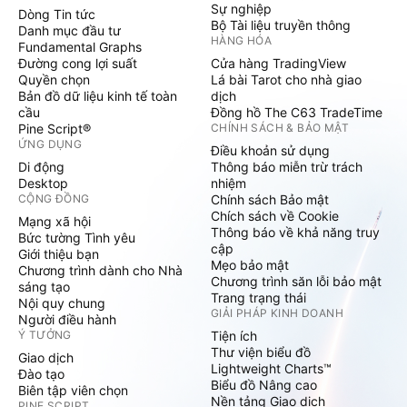
Sự nghiệp
Dòng Tin tức
Bộ Tài liệu truyền thông
Danh mục đầu tư
HÀNG HÓA
Fundamental Graphs
Đường cong lợi suất
Cửa hàng TradingView
Quyền chọn
Lá bài Tarot cho nhà giao
Bản đồ dữ liệu kinh tế toàn
dịch
cầu
Đồng hồ The C63 TradeTime
Pine Script®
CHÍNH SÁCH & BẢO MẬT
ỨNG DỤNG
Điều khoản sử dụng
Di động
Thông báo miễn trừ trách
Desktop
nhiệm
CỘNG ĐỒNG
Chính sách Bảo mật
Chích sách về Cookie
Mạng xã hội
Thông báo về khả năng truy
Bức tường Tình yêu
cập
Giới thiệu bạn
Mẹo bảo mật
Chương trình dành cho Nhà
Chương trình săn lỗi bảo mật
sáng tạo
Trang trạng thái
Nội quy chung
GIẢI PHÁP KINH DOANH
Người điều hành
Ý TƯỞNG
Tiện ích
Thư viện biểu đồ
Giao dịch
Lightweight Charts™
Đào tạo
Biểu đồ Nâng cao
Biên tập viên chọn
Nền tảng Giao dịch
PINE SCRIPT