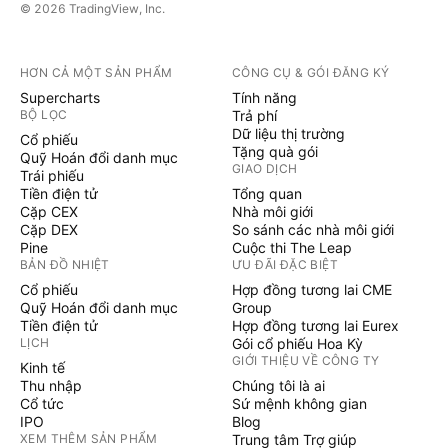
© 2026 TradingView, Inc.
HƠN CẢ MỘT SẢN PHẨM
CÔNG CỤ & GÓI ĐĂNG KÝ
Supercharts
Tính năng
BỘ LỌC
Trả phí
Dữ liệu thị trường
Cổ phiếu
Tặng quà gói
Quỹ Hoán đổi danh mục
GIAO DỊCH
Trái phiếu
Tiền điện tử
Tổng quan
Cặp CEX
Nhà môi giới
Cặp DEX
So sánh các nhà môi giới
Pine
Cuộc thi The Leap
BẢN ĐỒ NHIỆT
ƯU ĐÃI ĐẶC BIỆT
Cổ phiếu
Hợp đồng tương lai CME
Quỹ Hoán đổi danh mục
Group
Tiền điện tử
Hợp đồng tương lai Eurex
LỊCH
Gói cổ phiếu Hoa Kỳ
GIỚI THIỆU VỀ CÔNG TY
Kinh tế
Thu nhập
Chúng tôi là ai
Cổ tức
Sứ mệnh không gian
IPO
Blog
XEM THÊM SẢN PHẨM
Trung tâm Trợ giúp