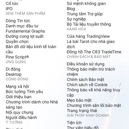
Cổ tức
Sứ mệnh không gian
IPO
Blog
XEM THÊM SẢN PHẨM
Trung tâm Trợ giúp
Sự nghiệp
Dòng Tin tức
Bộ Tài liệu truyền thông
Danh mục đầu tư
HÀNG HÓA
Fundamental Graphs
Đường cong lợi suất
Cửa hàng TradingView
Quyền chọn
Lá bài Tarot cho nhà giao
Bản đồ dữ liệu kinh tế toàn
dịch
cầu
Đồng hồ The C63 TradeTime
Pine Script®
CHÍNH SÁCH & BẢO MẬT
ỨNG DỤNG
Điều khoản sử dụng
Di động
Thông báo miễn trừ trách
Desktop
nhiệm
CỘNG ĐỒNG
Chính sách Bảo mật
Chích sách về Cookie
Mạng xã hội
Thông báo về khả năng truy
Bức tường Tình yêu
cập
Giới thiệu bạn
Mẹo bảo mật
Chương trình dành cho Nhà
Chương trình săn lỗi bảo mật
sáng tạo
Trang trạng thái
Nội quy chung
GIẢI PHÁP KINH DOANH
Người điều hành
Ý TƯỞNG
Tiện ích
Thư viện biểu đồ