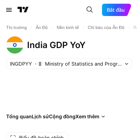
Bắt đầu
/
/
/
/
Thị trường
Ấn Độ
Nền kinh tế
Chỉ báo của Ấn Độ
I
India GDP YoY
INGDPYY
Ministry of Statistics and Programme 
Tổng quan
Lịch sử
Cộng đồng
Xem thêm
Biểu đồ hoàn chỉnh