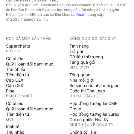
FactSet Research Systems Inc.
Bản quyền © 2026, American Bankers Association. Cơ sở dữ liệu CUSIP
do FactSet Research Systems Inc. cung cấp. Đã đăng ký bản quyền.
Hồ sơ nộp lên SEC và các tài liệu khác do
Quartr
cung cấp.
© 2026 TradingView, Inc.
HƠN CẢ MỘT SẢN PHẨM
CÔNG CỤ & GÓI ĐĂNG KÝ
Supercharts
Tính năng
BỘ LỌC
Trả phí
Dữ liệu thị trường
Cổ phiếu
Tặng quà gói
Quỹ Hoán đổi danh mục
GIAO DỊCH
Trái phiếu
Tiền điện tử
Tổng quan
Cặp CEX
Nhà môi giới
Cặp DEX
So sánh các nhà môi giới
Pine
Cuộc thi The Leap
BẢN ĐỒ NHIỆT
ƯU ĐÃI ĐẶC BIỆT
Cổ phiếu
Hợp đồng tương lai CME
Quỹ Hoán đổi danh mục
Group
Tiền điện tử
Hợp đồng tương lai Eurex
LỊCH
Gói cổ phiếu Hoa Kỳ
GIỚI THIỆU VỀ CÔNG TY
Kinh tế
Thu nhập
Chúng tôi là ai