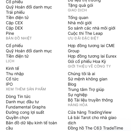
Cổ phiếu
Tặng quà gói
Quỹ Hoán đổi danh mục
GIAO DỊCH
Trái phiếu
Tiền điện tử
Tổng quan
Cặp CEX
Nhà môi giới
Cặp DEX
So sánh các nhà môi giới
Pine
Cuộc thi The Leap
BẢN ĐỒ NHIỆT
ƯU ĐÃI ĐẶC BIỆT
Cổ phiếu
Hợp đồng tương lai CME
Quỹ Hoán đổi danh mục
Group
Tiền điện tử
Hợp đồng tương lai Eurex
LỊCH
Gói cổ phiếu Hoa Kỳ
GIỚI THIỆU VỀ CÔNG TY
Kinh tế
Thu nhập
Chúng tôi là ai
Cổ tức
Sứ mệnh không gian
IPO
Blog
XEM THÊM SẢN PHẨM
Trung tâm Trợ giúp
Sự nghiệp
Dòng Tin tức
Bộ Tài liệu truyền thông
Danh mục đầu tư
HÀNG HÓA
Fundamental Graphs
Đường cong lợi suất
Cửa hàng TradingView
Quyền chọn
Lá bài Tarot cho nhà giao
Bản đồ dữ liệu kinh tế toàn
dịch
cầu
Đồng hồ The C63 TradeTime