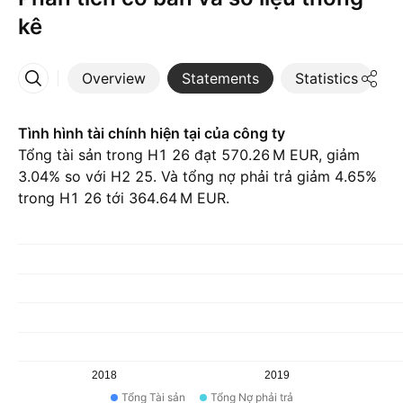
kê
Overview
Statements
Statistics
D
More
Tình hình tài chính hiện tại của công ty
Tổng tài sản trong H1 26 đạt ‪570.26 M‬ EUR, giảm
3.04% so với H2 25. Và tổng nợ phải trả giảm 4.65%
trong H1 26 tới ‪364.64 M‬ EUR.
2018
2019
Tổng Tài sản
Tổng Nợ phải trả