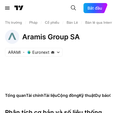
Bắt đầu
/
/
/
/
Thị trường
Pháp
Cổ phiếu
Bán Lẻ
Bán lẻ qua Intern
Aramis Group SA
ARAMI
Euronext
Tổng quan
Tài chính
Tài liệu
Cộng đồng
Kỹ thuật
Dự báo
Cá
Phân tích cơ bản và số liệu thống