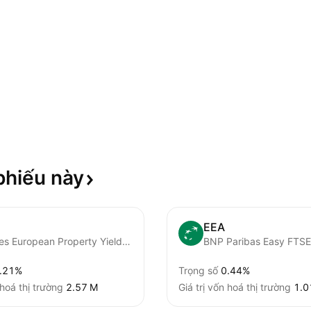
phiếu
này
EEA
iShares European Property Yield UCITS ETF
.21%
Trọng số
0.44%
 hoá thị trường
‪2.57 M‬
Giá trị vốn hoá thị trường
‪1.0