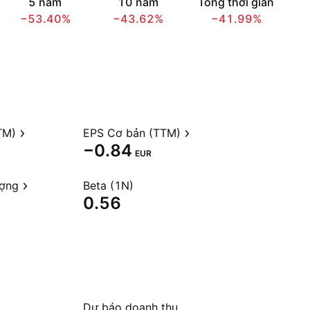
5 năm
10 năm
Tổng thời gian
−53.40%
−43.62%
−41.99%
TM)
EPS Cơ bản (TTM)
−0.84
EUR
ượng
Beta (1N)
0.56
Dự báo doanh thu