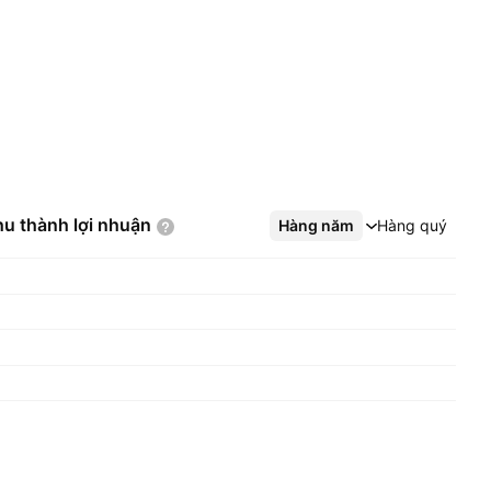
hu thành lợi
nhuận
Hàng năm
Xem thêm
Hàng quý