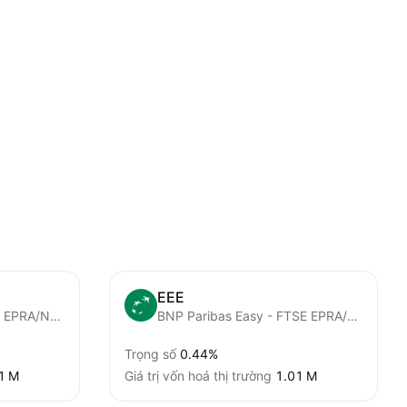
EEE
BNP Paribas Easy FTSE EPRA/NAREIT Eurozone Capped UCITS ETF Capitalisation
BNP Paribas Easy - FTSE EPRA/NAREIT Eurozone Capped
Trọng số
0.44%
1 M‬
Giá trị vốn hoá thị trường
‪1.01 M‬