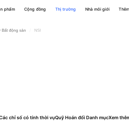
ản phẩm
Cộng đồng
Thị trường
Nhà môi giới
Thêm
/
 Bất động sản
NSI
Các chỉ số có tính thời vụ
Quỹ Hoán đổi Danh mục
Xem thê