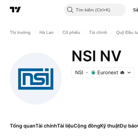
S
Tìm kiếm
/
/
/
/
Thị trường
Hà Lan
Cổ phiếu
Tài chính
Quỹ Đầu tư
NSI NV
NSI
Euronext
Tổng quan
Tài chính
Tài liệu
Cộng đồng
Kỹ thuật
Dự báo