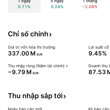
1 ngày
5 ngày
1 tháng
0.71%
0.24%
−2.08%
Chỉ số
chính
Giá trị vốn hóa thị trường
Lợi suất cổ
‪337.00 M‬
9.45%
EUR
Thu nhập ròng (Năm tài chính)
Doanh thu (
‪−9.79 M‬
‪87.53 M
EUR
Thu nhập sắp
tới
Ngày báo cáo mới
Kỳ báo cáo