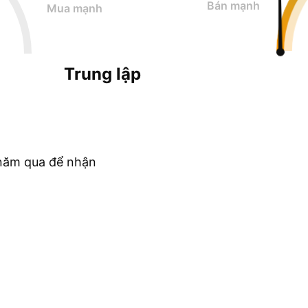
Bán mạnh
Mua mạnh
Trung lập
c năm qua để nhận