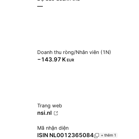
—
Doanh thu ròng/Nhân viên (1N)
‪−143.97 K‬
EUR
Trang web
nsi.nl
Mã nhận diện
ISIN
NL0012365084
+ thêm 1