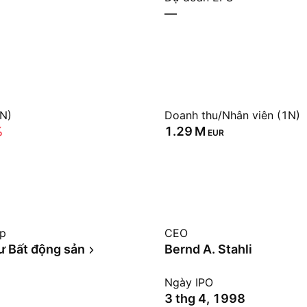
—
1N)
Doanh thu/Nhân viên (1N)
%
‪1.29 M‬
EUR
ệp
CEO
ư Bất động sản
Bernd A. Stahli
Ngày IPO
3 thg 4, 1998