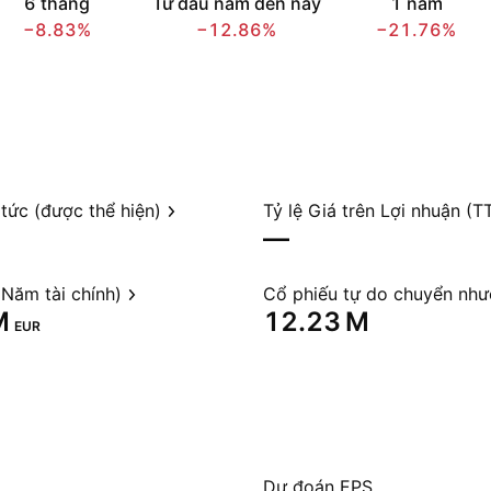
6 tháng
Từ đầu năm đến nay
1 năm
−8.83%
−12.86%
−21.76%
 tức (được thể hiện)
Tỷ lệ Giá trên Lợi nhuận (T
—
Năm tài chính)
Cổ phiếu tự do chuyển nh
‬
‪12.23 M‬
EUR
Dự đoán EPS