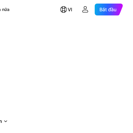
VI
Bắt đầu
 nữa
m