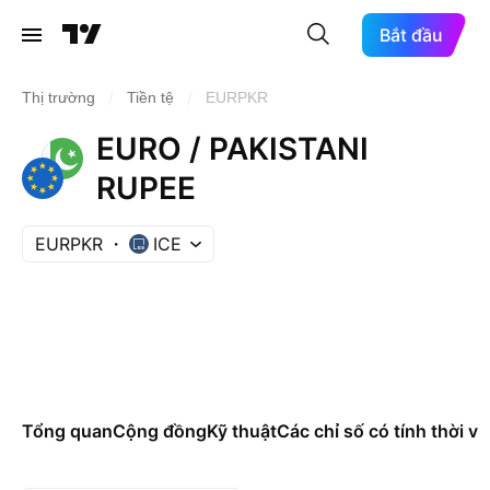
Bắt đầu
/
/
Thị trường
Tiền tệ
EURPKR
EURO / PAKISTANI
RUPEE
EURPKR
ICE
Tổng quan
Cộng đồng
Kỹ thuật
Các chỉ số có tính thời vụ