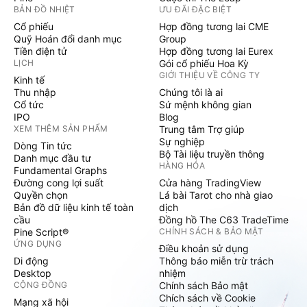
BẢN ĐỒ NHIỆT
ƯU ĐÃI ĐẶC BIỆT
Cổ phiếu
Hợp đồng tương lai CME
Quỹ Hoán đổi danh mục
Group
Tiền điện tử
Hợp đồng tương lai Eurex
LỊCH
Gói cổ phiếu Hoa Kỳ
GIỚI THIỆU VỀ CÔNG TY
Kinh tế
Thu nhập
Chúng tôi là ai
Cổ tức
Sứ mệnh không gian
IPO
Blog
XEM THÊM SẢN PHẨM
Trung tâm Trợ giúp
Sự nghiệp
Dòng Tin tức
Bộ Tài liệu truyền thông
Danh mục đầu tư
HÀNG HÓA
Fundamental Graphs
Đường cong lợi suất
Cửa hàng TradingView
Quyền chọn
Lá bài Tarot cho nhà giao
Bản đồ dữ liệu kinh tế toàn
dịch
cầu
Đồng hồ The C63 TradeTime
Pine Script®
CHÍNH SÁCH & BẢO MẬT
ỨNG DỤNG
Điều khoản sử dụng
Di động
Thông báo miễn trừ trách
Desktop
nhiệm
CỘNG ĐỒNG
Chính sách Bảo mật
Chích sách về Cookie
Mạng xã hội