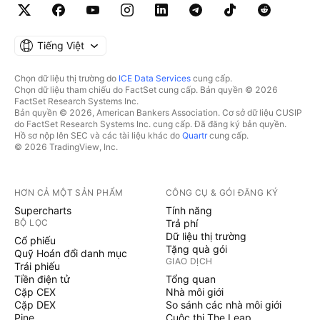
Tiếng Việt
Chọn dữ liệu thị trường do
ICE Data Services
cung cấp.
Chọn dữ liệu tham chiếu do FactSet cung cấp. Bản quyền © 2026
FactSet Research Systems Inc.
Bản quyền © 2026, American Bankers Association. Cơ sở dữ liệu CUSIP
do FactSet Research Systems Inc. cung cấp. Đã đăng ký bản quyền.
Hồ sơ nộp lên SEC và các tài liệu khác do
Quartr
cung cấp.
© 2026 TradingView, Inc.
HƠN CẢ MỘT SẢN PHẨM
CÔNG CỤ & GÓI ĐĂNG KÝ
Supercharts
Tính năng
BỘ LỌC
Trả phí
Dữ liệu thị trường
Cổ phiếu
Tặng quà gói
Quỹ Hoán đổi danh mục
GIAO DỊCH
Trái phiếu
Tiền điện tử
Tổng quan
Cặp CEX
Nhà môi giới
Cặp DEX
So sánh các nhà môi giới
Pine
Cuộc thi The Leap