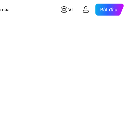
VI
Bắt đầu
 nữa