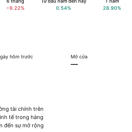
6 tháng
Từ đầu năm đến nay
1 năm
−9.22%
0.54%
28.90%
gày hôm trước
Mở cửa
—
ờng tài chính trên
kinh tế trong hàng
ẫn đến sự mở rộng
Hiển thị thêm