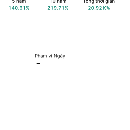
5 năm
10 năm
Tổng thời gian
140.61%
219.71%
‪20.92 K‬%
Phạm vi Ngày
–