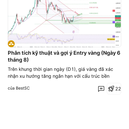
Phân tích kỹ thuật và gợi ý Entry vàng (Ngày 6
tháng 8)
Trên khung thời gian ngày (D1), giá vàng đã xác
nhận xu hướng tăng ngắn hạn với cấu trúc bền
vững hơn sau giai đoạn tích lũy kéo dài. Việc giá
của BestSC
2
2
phá vỡ và duy trì ổn định trên vùng kháng cự
4.197–4.200USD, đồng thời tiếp cận khu vực
4.300USD, cho thấy lực mua vẫn đang chiếm ưu
thế và xu hướng tăng tiế