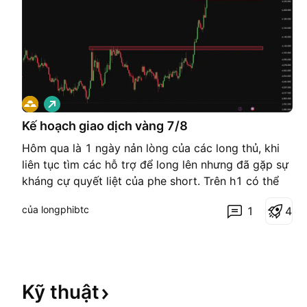
G
i
á
Kế hoạch giao dịch vàng 7/8
l
ê
Hôm qua là 1 ngày nản lòng của các long thủ, khi
n
liên tục tìm các hỗ trợ để long lên nhưng đã gặp sự
kháng cự quyết liệt của phe short. Trên h1 có thể
thấy rất rõ đà tăng của phe bò đã gặp trở ngại, giá
của longphibtc
1
4
đã ko thể đi thẳng tắp mà bắt đầu đi ngang dần ra,
nhưng đáng chú ý là phe gấu cũng chỉ có thể đẩ
Kỹ
thuật