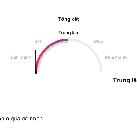
Tổng kết
Trung lập
Bán
Mua
Bán mạnh
Mua mạnh
Trung l
c năm qua để nhận