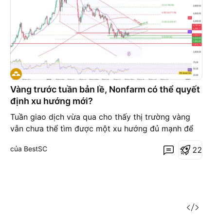
Vàng trước tuần bản lề, Nonfarm có thể quyết
định xu hướng mới?
Tuần giao dịch vừa qua cho thấy thị trường vàng
vẫn chưa thể tìm được một xu hướng đủ mạnh để
bứt phá. Mốc 4.000 USD/ounce tiếp tục là tâm
của BestSC
2
2
điểm của cuộc giằng co giữa bên mua và bên bán,
trong khi mọi kỳ vọng của thị trường đều đang dồn
về báo cáo việc làm phi nông nghiệp (NFP) của Mỹ
trong tuần tới