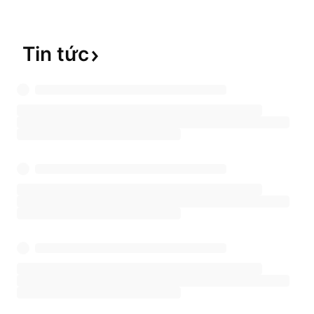
của một hệ thống tiền pháp định, trong đó tiền 
hộ ngầm định với bất kỳ hình thức tiền tệ nào. A
trên bảng tuần hoàn các nguyên tố, và giá bên tr
Tin
tức
bằng Đô la Mỹ, là thước đo phổ biến để đo lường 
toàn thế giới.