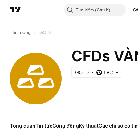
S
Tìm kiếm
/
Thị trường
GOLD
CFDs VÀ
GOLD
TVC
Tổng quan
Tin tức
Cộng đồng
Kỹ thuật
Các chỉ số có tín