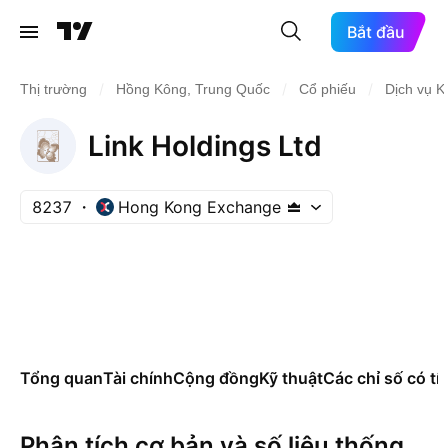
Bắt đầu
/
/
/
Thị trường
Hồng Kông, Trung Quốc
Cổ phiếu
Dịch vụ 
Link Holdings Ltd
8237
Hong Kong Exchange
Tổng quan
Tài chính
Cộng đồng
Kỹ thuật
Các chỉ số có tí
Phân tích cơ bản và số liệu thống