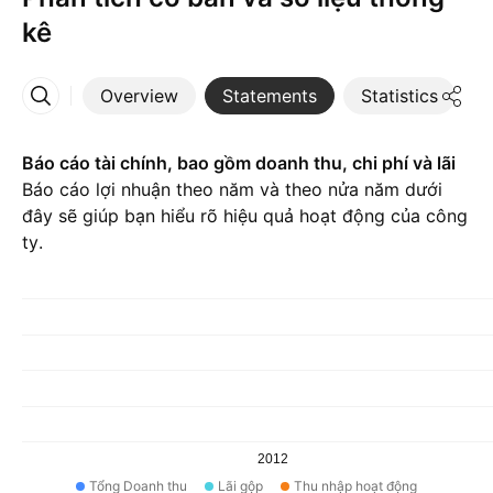
kê
Overview
Statements
Statistics
D
More
Báo cáo tài chính, bao gồm doanh thu, chi phí và lãi
Báo cáo lợi nhuận theo năm và theo nửa năm dưới
đây sẽ giúp bạn hiểu rõ hiệu quả hoạt động của công
ty.
2012
Tổng Doanh thu
Lãi gộp
Thu nhập hoạt động