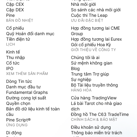
Cặp CEX
Nhà môi giới
Cặp DEX
So sánh các nhà môi giới
Pine
Cuộc thi The Leap
BẢN ĐỒ NHIỆT
ƯU ĐÃI ĐẶC BIỆT
Cổ phiếu
Hợp đồng tương lai CME
Quỹ Hoán đổi danh mục
Group
Tiền điện tử
Hợp đồng tương lai Eurex
LỊCH
Gói cổ phiếu Hoa Kỳ
GIỚI THIỆU VỀ CÔNG TY
Kinh tế
Thu nhập
Chúng tôi là ai
Cổ tức
Sứ mệnh không gian
IPO
Blog
XEM THÊM SẢN PHẨM
Trung tâm Trợ giúp
Sự nghiệp
Dòng Tin tức
Bộ Tài liệu truyền thông
Danh mục đầu tư
HÀNG HÓA
Fundamental Graphs
Đường cong lợi suất
Cửa hàng TradingView
Quyền chọn
Lá bài Tarot cho nhà giao
Bản đồ dữ liệu kinh tế toàn
dịch
cầu
Đồng hồ The C63 TradeTime
Pine Script®
CHÍNH SÁCH & BẢO MẬT
ỨNG DỤNG
Điều khoản sử dụng
Di động
Thông báo miễn trừ trách