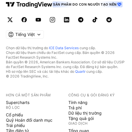
SẢN PHẨM DO CON NGƯỜI TẠO NÊN
Tiếng Việt
Chọn dữ liệu thị trường do
ICE Data Services
cung cấp.
Chọn dữ liệu tham chiếu do FactSet cung cấp. Bản quyền © 2026
FactSet Research Systems Inc.
Bản quyền © 2026, American Bankers Association. Cơ sở dữ liệu CUSIP
do FactSet Research Systems Inc. cung cấp. Đã đăng ký bản quyền.
Hồ sơ nộp lên SEC và các tài liệu khác do
Quartr
cung cấp.
© 2026 TradingView, Inc.
HƠN CẢ MỘT SẢN PHẨM
CÔNG CỤ & GÓI ĐĂNG KÝ
Supercharts
Tính năng
BỘ LỌC
Trả phí
Dữ liệu thị trường
Cổ phiếu
Tặng quà gói
Quỹ Hoán đổi danh mục
GIAO DỊCH
Trái phiếu
Tiền điện tử
Tổng quan