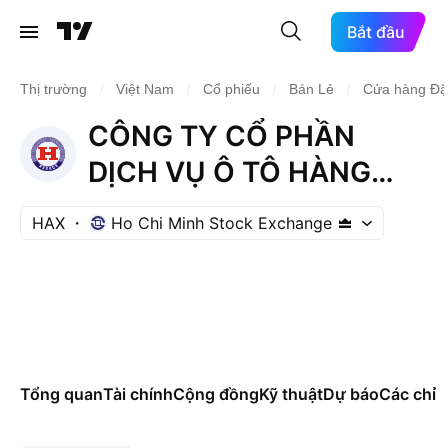
Bắt đầu
/
/
/
/
Thị trường
Việt Nam
Cổ phiếu
Bán Lẻ
Cửa hàng Đặ
CÔNG TY CỔ PHẦN
DỊCH VỤ Ô TÔ HÀNG
XANH
HAX
Ho Chi Minh Stock Exchange
Tổng quan
Tài chính
Cộng đồng
Kỹ thuật
Dự báo
Các chỉ s