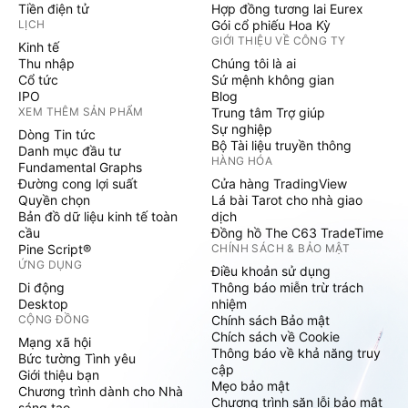
Tiền điện tử
Hợp đồng tương lai Eurex
LỊCH
Gói cổ phiếu Hoa Kỳ
GIỚI THIỆU VỀ CÔNG TY
Kinh tế
Thu nhập
Chúng tôi là ai
Cổ tức
Sứ mệnh không gian
IPO
Blog
XEM THÊM SẢN PHẨM
Trung tâm Trợ giúp
Sự nghiệp
Dòng Tin tức
Bộ Tài liệu truyền thông
Danh mục đầu tư
HÀNG HÓA
Fundamental Graphs
Đường cong lợi suất
Cửa hàng TradingView
Quyền chọn
Lá bài Tarot cho nhà giao
Bản đồ dữ liệu kinh tế toàn
dịch
cầu
Đồng hồ The C63 TradeTime
Pine Script®
CHÍNH SÁCH & BẢO MẬT
ỨNG DỤNG
Điều khoản sử dụng
Di động
Thông báo miễn trừ trách
Desktop
nhiệm
CỘNG ĐỒNG
Chính sách Bảo mật
Chích sách về Cookie
Mạng xã hội
Thông báo về khả năng truy
Bức tường Tình yêu
cập
Giới thiệu bạn
Mẹo bảo mật
Chương trình dành cho Nhà
Chương trình săn lỗi bảo mật
sáng tạo