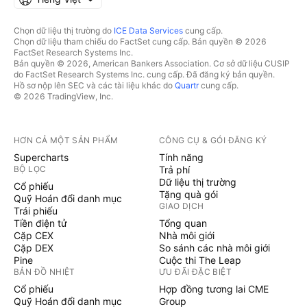
Chọn dữ liệu thị trường do
ICE Data Services
cung cấp.
Chọn dữ liệu tham chiếu do FactSet cung cấp. Bản quyền © 2026
FactSet Research Systems Inc.
Bản quyền © 2026, American Bankers Association. Cơ sở dữ liệu CUSIP
do FactSet Research Systems Inc. cung cấp. Đã đăng ký bản quyền.
Hồ sơ nộp lên SEC và các tài liệu khác do
Quartr
cung cấp.
© 2026 TradingView, Inc.
HƠN CẢ MỘT SẢN PHẨM
CÔNG CỤ & GÓI ĐĂNG KÝ
Supercharts
Tính năng
BỘ LỌC
Trả phí
Dữ liệu thị trường
Cổ phiếu
Tặng quà gói
Quỹ Hoán đổi danh mục
GIAO DỊCH
Trái phiếu
Tiền điện tử
Tổng quan
Cặp CEX
Nhà môi giới
Cặp DEX
So sánh các nhà môi giới
Pine
Cuộc thi The Leap
BẢN ĐỒ NHIỆT
ƯU ĐÃI ĐẶC BIỆT
Cổ phiếu
Hợp đồng tương lai CME
Quỹ Hoán đổi danh mục
Group