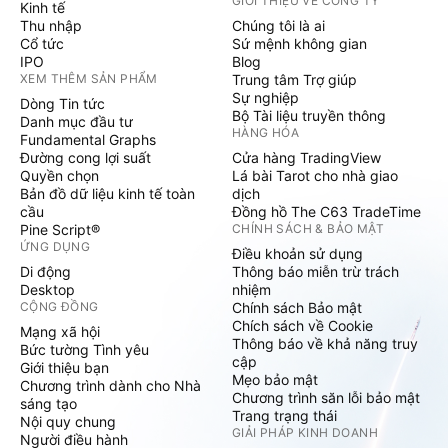
GIỚI THIỆU VỀ CÔNG TY
Kinh tế
Thu nhập
Chúng tôi là ai
Cổ tức
Sứ mệnh không gian
IPO
Blog
XEM THÊM SẢN PHẨM
Trung tâm Trợ giúp
Sự nghiệp
Dòng Tin tức
Bộ Tài liệu truyền thông
Danh mục đầu tư
HÀNG HÓA
Fundamental Graphs
Đường cong lợi suất
Cửa hàng TradingView
Quyền chọn
Lá bài Tarot cho nhà giao
Bản đồ dữ liệu kinh tế toàn
dịch
cầu
Đồng hồ The C63 TradeTime
Pine Script®
CHÍNH SÁCH & BẢO MẬT
ỨNG DỤNG
Điều khoản sử dụng
Di động
Thông báo miễn trừ trách
Desktop
nhiệm
CỘNG ĐỒNG
Chính sách Bảo mật
Chích sách về Cookie
Mạng xã hội
Thông báo về khả năng truy
Bức tường Tình yêu
cập
Giới thiệu bạn
Mẹo bảo mật
Chương trình dành cho Nhà
Chương trình săn lỗi bảo mật
sáng tạo
Trang trạng thái
Nội quy chung
GIẢI PHÁP KINH DOANH
Người điều hành