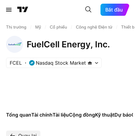
Bắt đầu
/
/
/
/
Thị trường
Mỹ
Cổ phiếu
Công nghệ Điện tử
Thiết b
FuelCell Energy, Inc.
FCEL
Nasdaq Stock Market
Tổng quan
Tài chính
Tài liệu
Cộng đồng
Kỹ thuật
Dự báo
Cá
Quay lại