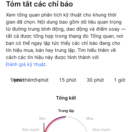
Tóm tắt các chỉ báo
Xem tổng quan phân tích kỹ thuật cho khung thời
gian đã chọn. Nội dung bao gồm dữ liệu quan trọng
từ đường trung bình động, dao động và điểm xoay —
tất cả được tổng hợp trong thang đo Tổng quan, nơi
bạn có thể ngay lập tức thấy các chỉ báo đang cho
tín hiệu mua, bán hay trung lập. Tìm hiểu thêm về
cách các tín hiệu này được hình thành với
Đánh giá kỹ thuật
.
1 phút
Xem thêm
5 phút
15 phút
30 phút
1 giờ
Tổng kết
Trung lập
Bán
Mua
Bán mạnh
Mua mạnh