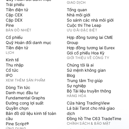
GIAO DỊCH
Trái phiếu
Tiền điện tử
Tổng quan
Cặp CEX
Nhà môi giới
Cặp DEX
So sánh các nhà môi giới
Pine
Cuộc thi The Leap
BẢN ĐỒ NHIỆT
ƯU ĐÃI ĐẶC BIỆT
Cổ phiếu
Hợp đồng tương lai CME
Quỹ Hoán đổi danh mục
Group
Tiền điện tử
Hợp đồng tương lai Eurex
LỊCH
Gói cổ phiếu Hoa Kỳ
GIỚI THIỆU VỀ CÔNG TY
Kinh tế
Thu nhập
Chúng tôi là ai
Cổ tức
Sứ mệnh không gian
IPO
Blog
XEM THÊM SẢN PHẨM
Trung tâm Trợ giúp
Sự nghiệp
Dòng Tin tức
Bộ Tài liệu truyền thông
Danh mục đầu tư
HÀNG HÓA
Fundamental Graphs
Đường cong lợi suất
Cửa hàng TradingView
Quyền chọn
Lá bài Tarot cho nhà giao
Bản đồ dữ liệu kinh tế toàn
dịch
cầu
Đồng hồ The C63 TradeTime
Pine Script®
CHÍNH SÁCH & BẢO MẬT
ỨNG DỤNG