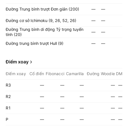
Đường Trung bình trượt Đơn giản (200)
—
—
Đường cơ sở Ichimoku (9, 26, 52, 26)
—
—
Đường Trung bình di động Tỷ trọng tuyến
—
—
tính (20)
Đường trung bình trượt Hull (9)
—
—
Điểm xoay
Điểm xoay
Cổ điển
Fibonacci
Camarilla
Đường Woodie
DM
R3
—
—
—
—
—
R2
—
—
—
—
—
R1
—
—
—
—
—
P
—
—
—
—
—