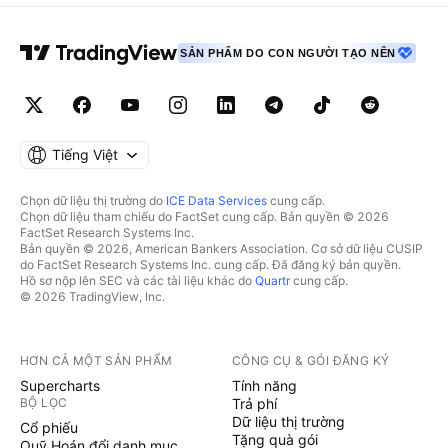
SẢN PHẨM DO CON NGƯỜI TẠO NÊN
Tiếng Việt
Chọn dữ liệu thị trường do
ICE Data Services
cung cấp.
Chọn dữ liệu tham chiếu do FactSet cung cấp. Bản quyền © 2026
FactSet Research Systems Inc.
Bản quyền © 2026, American Bankers Association. Cơ sở dữ liệu CUSIP
do FactSet Research Systems Inc. cung cấp. Đã đăng ký bản quyền.
Hồ sơ nộp lên SEC và các tài liệu khác do
Quartr
cung cấp.
© 2026 TradingView, Inc.
HƠN CẢ MỘT SẢN PHẨM
CÔNG CỤ & GÓI ĐĂNG KÝ
Supercharts
Tính năng
BỘ LỌC
Trả phí
Dữ liệu thị trường
Cổ phiếu
Tặng quà gói
Quỹ Hoán đổi danh mục