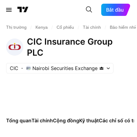
Bắt đầu
/
/
/
/
Thị trường
Kenya
Cổ phiếu
Tài chính
Bảo hiểm nhiề
CIC Insurance Group
PLC
CIC
Nairobi Securities Exchange
Tổng quan
Tài chính
Cộng đồng
Kỹ thuật
Các chỉ số có tí