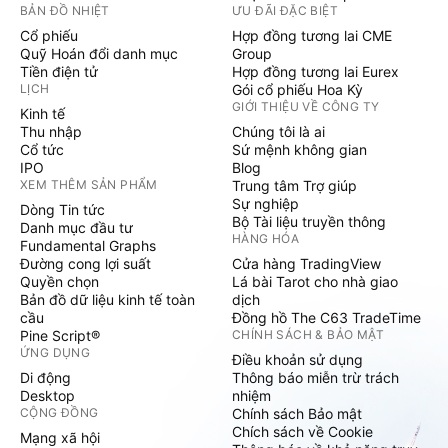
BẢN ĐỒ NHIỆT
ƯU ĐÃI ĐẶC BIỆT
Cổ phiếu
Hợp đồng tương lai CME
Quỹ Hoán đổi danh mục
Group
Tiền điện tử
Hợp đồng tương lai Eurex
LỊCH
Gói cổ phiếu Hoa Kỳ
GIỚI THIỆU VỀ CÔNG TY
Kinh tế
Thu nhập
Chúng tôi là ai
Cổ tức
Sứ mệnh không gian
IPO
Blog
XEM THÊM SẢN PHẨM
Trung tâm Trợ giúp
Sự nghiệp
Dòng Tin tức
Bộ Tài liệu truyền thông
Danh mục đầu tư
HÀNG HÓA
Fundamental Graphs
Đường cong lợi suất
Cửa hàng TradingView
Quyền chọn
Lá bài Tarot cho nhà giao
Bản đồ dữ liệu kinh tế toàn
dịch
cầu
Đồng hồ The C63 TradeTime
Pine Script®
CHÍNH SÁCH & BẢO MẬT
ỨNG DỤNG
Điều khoản sử dụng
Di động
Thông báo miễn trừ trách
Desktop
nhiệm
CỘNG ĐỒNG
Chính sách Bảo mật
Chích sách về Cookie
Mạng xã hội