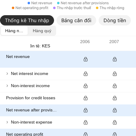
Net revenue
Net revenue after provisions
Net operating profit
Thu nhập trước thuế
Thu nhập ròng
Thống kê Thu nhập
Bảng cân đối
Dòng tiền
Hàng năm
Hàng quý
Chỉ số
2006
2007
Đơn vị tiền tệ: KES
Net revenue
Net interest income
Non-interest income
Provision for credit losses
Net revenue after provisions
Non-interest expense
Net operating profit