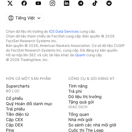
Tiếng Việt
Chọn dữ liệu thị trường do
ICE Data Services
cung cấp.
Chọn dữ liệu tham chiếu do FactSet cung cấp. Bản quyền © 2026
FactSet Research Systems Inc.
Bản quyền © 2026, American Bankers Association. Cơ sở dữ liệu CUSIP
do FactSet Research Systems Inc. cung cấp. Đã đăng ký bản quyền.
Hồ sơ nộp lên SEC và các tài liệu khác do
Quartr
cung cấp.
© 2026 TradingView, Inc.
HƠN CẢ MỘT SẢN PHẨM
CÔNG CỤ & GÓI ĐĂNG KÝ
Supercharts
Tính năng
BỘ LỌC
Trả phí
Dữ liệu thị trường
Cổ phiếu
Tặng quà gói
Quỹ Hoán đổi danh mục
GIAO DỊCH
Trái phiếu
Tiền điện tử
Tổng quan
Cặp CEX
Nhà môi giới
Cặp DEX
So sánh các nhà môi giới
Pine
Cuộc thi The Leap