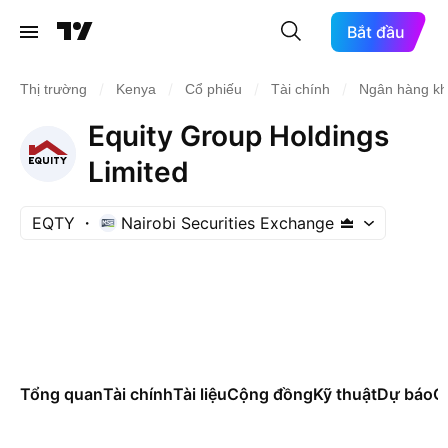
Bắt đầu
/
/
/
/
Thị trường
Kenya
Cổ phiếu
Tài chính
Ngân hàng kh
Equity Group Holdings
Limited
EQTY
Nairobi Securities Exchange
Tổng quan
Tài chính
Tài liệu
Cộng đồng
Kỹ thuật
Dự báo
Cá