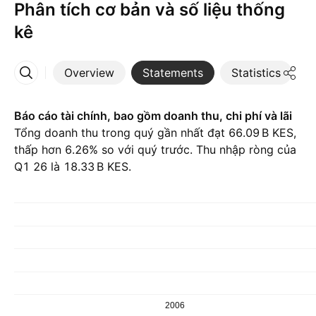
Phân tích cơ bản và số liệu thống
kê
Overview
Statements
Statistics
D
More
Báo cáo tài chính, bao gồm doanh thu, chi phí và lãi
Tổng doanh thu trong quý gần nhất đạt ‪66.09 B‬ KES,
thấp hơn 6.26% so với quý trước. Thu nhập ròng của
Q1 26 là ‪18.33 B‬ KES.
2006