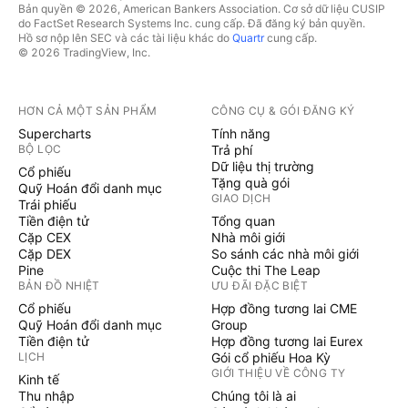
Bản quyền © 2026, American Bankers Association. Cơ sở dữ liệu CUSIP
do FactSet Research Systems Inc. cung cấp. Đã đăng ký bản quyền.
Hồ sơ nộp lên SEC và các tài liệu khác do
Quartr
cung cấp.
© 2026 TradingView, Inc.
HƠN CẢ MỘT SẢN PHẨM
CÔNG CỤ & GÓI ĐĂNG KÝ
Supercharts
Tính năng
BỘ LỌC
Trả phí
Dữ liệu thị trường
Cổ phiếu
Tặng quà gói
Quỹ Hoán đổi danh mục
GIAO DỊCH
Trái phiếu
Tiền điện tử
Tổng quan
Cặp CEX
Nhà môi giới
Cặp DEX
So sánh các nhà môi giới
Pine
Cuộc thi The Leap
BẢN ĐỒ NHIỆT
ƯU ĐÃI ĐẶC BIỆT
Cổ phiếu
Hợp đồng tương lai CME
Quỹ Hoán đổi danh mục
Group
Tiền điện tử
Hợp đồng tương lai Eurex
LỊCH
Gói cổ phiếu Hoa Kỳ
GIỚI THIỆU VỀ CÔNG TY
Kinh tế
Thu nhập
Chúng tôi là ai