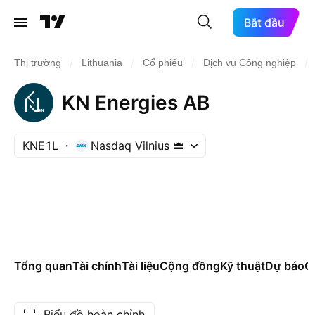
Bắt đầu
/
/
/
/
Thị trường
Lithuania
Cổ phiếu
Dịch vụ Công nghiệp
KN Energies AB
KNE1L
Nasdaq Vilnius
Tổng quan
Tài chính
Tài liệu
Cộng đồng
Kỹ thuật
Dự báo
Cá
Biểu đồ hoàn chỉnh