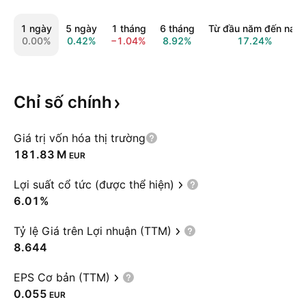
1 ngày
5 ngày
1 tháng
6 tháng
Từ đầu năm đến nay
0.00%
0.42%
−1.04%
8.92%
17.24%
Chỉ số
chính
Giá trị vốn hóa thị trường
‪181.83 M‬
EUR
Lợi suất cổ tức (được thể hiện)
6.01%
Tỷ lệ Giá trên Lợi nhuận (TTM)
8.644
EPS Cơ bản (TTM)
0.055
EUR