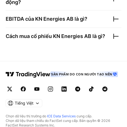
động?
EBITDA của
KN Energies AB
là gì?
Cách mua cổ phiếu
KN Energies AB
là gì?
SẢN PHẨM DO CON NGƯỜI TẠO NÊN
Tiếng Việt
Chọn dữ liệu thị trường do
ICE Data Services
cung cấp.
Chọn dữ liệu tham chiếu do FactSet cung cấp. Bản quyền © 2026
FactSet Research Systems Inc.