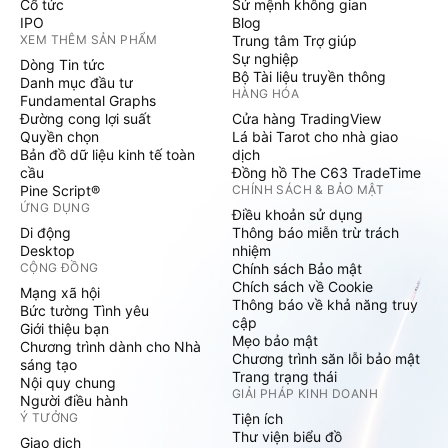
Cổ tức
Sứ mệnh không gian
IPO
Blog
XEM THÊM SẢN PHẨM
Trung tâm Trợ giúp
Sự nghiệp
Dòng Tin tức
Bộ Tài liệu truyền thông
Danh mục đầu tư
HÀNG HÓA
Fundamental Graphs
Đường cong lợi suất
Cửa hàng TradingView
Quyền chọn
Lá bài Tarot cho nhà giao
Bản đồ dữ liệu kinh tế toàn
dịch
cầu
Đồng hồ The C63 TradeTime
Pine Script®
CHÍNH SÁCH & BẢO MẬT
ỨNG DỤNG
Điều khoản sử dụng
Di động
Thông báo miễn trừ trách
Desktop
nhiệm
CỘNG ĐỒNG
Chính sách Bảo mật
Chích sách về Cookie
Mạng xã hội
Thông báo về khả năng truy
Bức tường Tình yêu
cập
Giới thiệu bạn
Mẹo bảo mật
Chương trình dành cho Nhà
Chương trình săn lỗi bảo mật
sáng tạo
Trang trạng thái
Nội quy chung
GIẢI PHÁP KINH DOANH
Người điều hành
Ý TƯỞNG
Tiện ích
Thư viện biểu đồ
Giao dịch