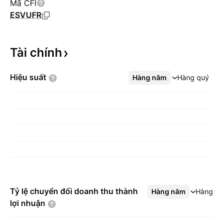
Mã CFI
ESVUFR
Tài
chính
Hiệu
suất
Hàng năm
Xem thêm
Hàng quý
Tỷ lệ chuyển đổi doanh thu thành
Hàng năm
Xem thêm
Hàng q
lợi
nhuận