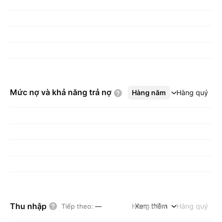
Mức nợ và khả năng trả
nợ
Hàng năm
Xem thêm
Hàng quý
Thu nhập
Hàng năm
Xem thêm
Hàng quý
Tiếp theo
:
—