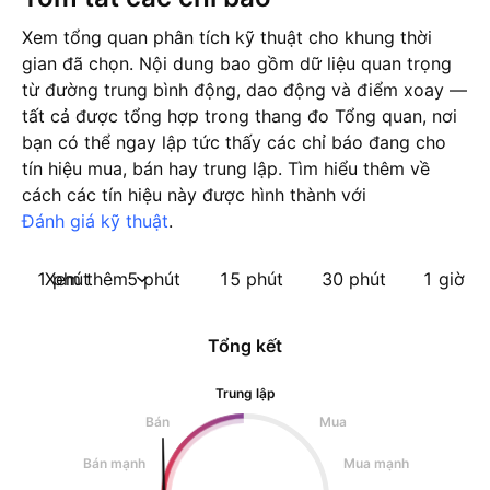
Xem tổng quan phân tích kỹ thuật cho khung thời
gian đã chọn. Nội dung bao gồm dữ liệu quan trọng
từ đường trung bình động, dao động và điểm xoay —
tất cả được tổng hợp trong thang đo Tổng quan, nơi
bạn có thể ngay lập tức thấy các chỉ báo đang cho
tín hiệu mua, bán hay trung lập. Tìm hiểu thêm về
cách các tín hiệu này được hình thành với
Đánh giá kỹ thuật
.
1 phút
Xem thêm
5 phút
15 phút
30 phút
1 giờ
Tổng kết
Trung lập
Bán
Mua
Bán mạnh
Mua mạnh