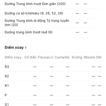
Đường Trung bình trượt Đơn giản (200)
—
—
Đường cơ sở Ichimoku (9, 26, 52, 26)
—
—
Đường Trung bình di động Tỷ trọng tuyến
—
—
tính (20)
Đường trung bình trượt Hull (9)
—
—
Điểm xoay
Điểm xoay
Cổ điển
Fibonacci
Camarilla
Đường Woodie
DM
R3
—
—
—
—
—
R2
—
—
—
—
—
R1
—
—
—
—
—
P
—
—
—
—
—
S1
—
—
—
—
—