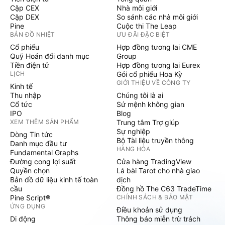
Cặp CEX
Nhà môi giới
Cặp DEX
So sánh các nhà môi giới
Pine
Cuộc thi The Leap
BẢN ĐỒ NHIỆT
ƯU ĐÃI ĐẶC BIỆT
Cổ phiếu
Hợp đồng tương lai CME
Quỹ Hoán đổi danh mục
Group
Tiền điện tử
Hợp đồng tương lai Eurex
LỊCH
Gói cổ phiếu Hoa Kỳ
GIỚI THIỆU VỀ CÔNG TY
Kinh tế
Thu nhập
Chúng tôi là ai
Cổ tức
Sứ mệnh không gian
IPO
Blog
XEM THÊM SẢN PHẨM
Trung tâm Trợ giúp
Sự nghiệp
Dòng Tin tức
Bộ Tài liệu truyền thông
Danh mục đầu tư
HÀNG HÓA
Fundamental Graphs
Đường cong lợi suất
Cửa hàng TradingView
Quyền chọn
Lá bài Tarot cho nhà giao
Bản đồ dữ liệu kinh tế toàn
dịch
cầu
Đồng hồ The C63 TradeTime
Pine Script®
CHÍNH SÁCH & BẢO MẬT
ỨNG DỤNG
Điều khoản sử dụng
Di động
Thông báo miễn trừ trách