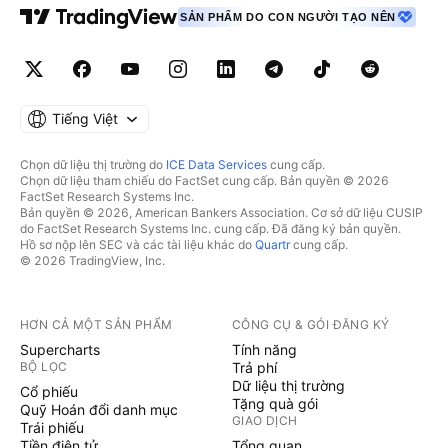
SẢN PHẨM DO CON NGƯỜI TẠO NÊN
Tiếng Việt
Chọn dữ liệu thị trường do
ICE Data Services
cung cấp.
Chọn dữ liệu tham chiếu do FactSet cung cấp. Bản quyền © 2026
FactSet Research Systems Inc.
Bản quyền © 2026, American Bankers Association. Cơ sở dữ liệu CUSIP
do FactSet Research Systems Inc. cung cấp. Đã đăng ký bản quyền.
Hồ sơ nộp lên SEC và các tài liệu khác do
Quartr
cung cấp.
© 2026 TradingView, Inc.
HƠN CẢ MỘT SẢN PHẨM
CÔNG CỤ & GÓI ĐĂNG KÝ
Supercharts
Tính năng
BỘ LỌC
Trả phí
Dữ liệu thị trường
Cổ phiếu
Tặng quà gói
Quỹ Hoán đổi danh mục
GIAO DỊCH
Trái phiếu
Tiền điện tử
Tổng quan