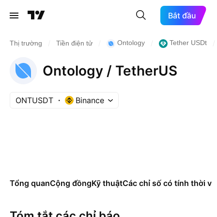
Bắt đầu
/
/
/
/
Ontology
Tether USDt
Thị trường
Tiền điện tử
Ontology / TetherUS
ONTUSDT
Binance
Tổng quan
Cộng đồng
Kỹ thuật
Các chỉ số có tính thời vụ
Tóm tắt các chỉ báo