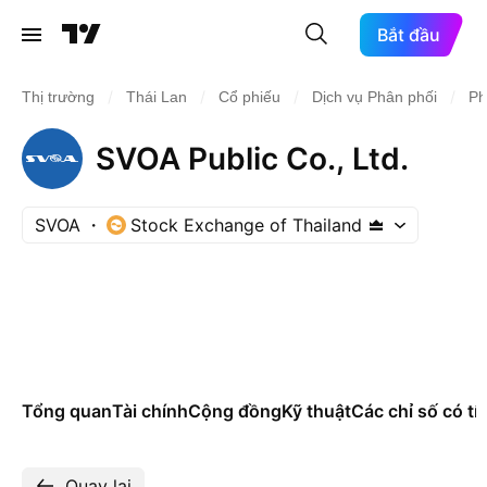
Bắt đầu
/
/
/
/
Thị trường
Thái Lan
Cổ phiếu
Dịch vụ Phân phối
Ph
SVOA Public Co., Ltd.
SVOA
Stock Exchange of Thailand
Tổng quan
Tài chính
Cộng đồng
Kỹ thuật
Các chỉ số có tí
Quay lại