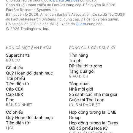
Chọn dữ liệu thị trường do
ICE Data Services
cung cấp.
Chọn dữ liệu tham chiếu do FactSet cung cấp. Bản quyền © 2026
FactSet Research Systems Inc.
Bản quyền © 2026, American Bankers Association. Cơ sở dữ liệu CUSIP
do FactSet Research Systems Inc. cung cấp. Đã đăng ký bản quyền.
Hồ sơ nộp lên SEC và các tài liệu khác do
Quartr
cung cấp.
© 2026 TradingView, Inc.
HƠN CẢ MỘT SẢN PHẨM
CÔNG CỤ & GÓI ĐĂNG KÝ
Supercharts
Tính năng
BỘ LỌC
Trả phí
Dữ liệu thị trường
Cổ phiếu
Tặng quà gói
Quỹ Hoán đổi danh mục
GIAO DỊCH
Trái phiếu
Tiền điện tử
Tổng quan
Cặp CEX
Nhà môi giới
Cặp DEX
So sánh các nhà môi giới
Pine
Cuộc thi The Leap
BẢN ĐỒ NHIỆT
ƯU ĐÃI ĐẶC BIỆT
Cổ phiếu
Hợp đồng tương lai CME
Quỹ Hoán đổi danh mục
Group
Tiền điện tử
Hợp đồng tương lai Eurex
LỊCH
Gói cổ phiếu Hoa Kỳ