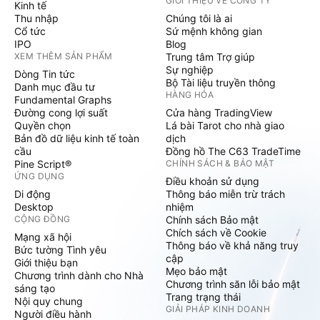
GIỚI THIỆU VỀ CÔNG TY
Kinh tế
Thu nhập
Chúng tôi là ai
Cổ tức
Sứ mệnh không gian
IPO
Blog
XEM THÊM SẢN PHẨM
Trung tâm Trợ giúp
Sự nghiệp
Dòng Tin tức
Bộ Tài liệu truyền thông
Danh mục đầu tư
HÀNG HÓA
Fundamental Graphs
Đường cong lợi suất
Cửa hàng TradingView
Quyền chọn
Lá bài Tarot cho nhà giao
Bản đồ dữ liệu kinh tế toàn
dịch
cầu
Đồng hồ The C63 TradeTime
Pine Script®
CHÍNH SÁCH & BẢO MẬT
ỨNG DỤNG
Điều khoản sử dụng
Di động
Thông báo miễn trừ trách
Desktop
nhiệm
CỘNG ĐỒNG
Chính sách Bảo mật
Chích sách về Cookie
Mạng xã hội
Thông báo về khả năng truy
Bức tường Tình yêu
cập
Giới thiệu bạn
Mẹo bảo mật
Chương trình dành cho Nhà
Chương trình săn lỗi bảo mật
sáng tạo
Trang trạng thái
Nội quy chung
GIẢI PHÁP KINH DOANH
Người điều hành