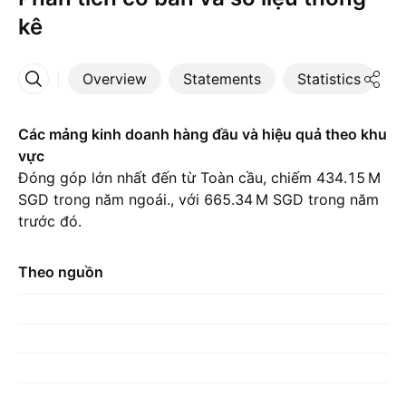
kê
Overview
Statements
Statistics
D
More
Các mảng kinh doanh hàng đầu và hiệu quả theo khu
vực
Đóng góp lớn nhất đến từ Toàn cầu, chiếm ‪434.15 M‬
SGD trong năm ngoái., với ‪665.34 M‬ SGD trong năm
trước đó.
Theo nguồn