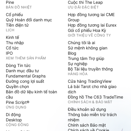
Pine
Cuộc thi The Leap
BẢN ĐỒ NHIỆT
ƯU ĐÃI ĐẶC BIỆT
Cổ phiếu
Hợp đồng tương lai CME
Quỹ Hoán đổi danh mục
Group
Tiền điện tử
Hợp đồng tương lai Eurex
LỊCH
Gói cổ phiếu Hoa Kỳ
GIỚI THIỆU VỀ CÔNG TY
Kinh tế
Thu nhập
Chúng tôi là ai
Cổ tức
Sứ mệnh không gian
IPO
Blog
XEM THÊM SẢN PHẨM
Trung tâm Trợ giúp
Sự nghiệp
Dòng Tin tức
Bộ Tài liệu truyền thông
Danh mục đầu tư
HÀNG HÓA
Fundamental Graphs
Đường cong lợi suất
Cửa hàng TradingView
Quyền chọn
Lá bài Tarot cho nhà giao
Bản đồ dữ liệu kinh tế toàn
dịch
cầu
Đồng hồ The C63 TradeTime
Pine Script®
CHÍNH SÁCH & BẢO MẬT
ỨNG DỤNG
Điều khoản sử dụng
Di động
Thông báo miễn trừ trách
Desktop
nhiệm
CỘNG ĐỒNG
Chính sách Bảo mật
Chích sách về Cookie