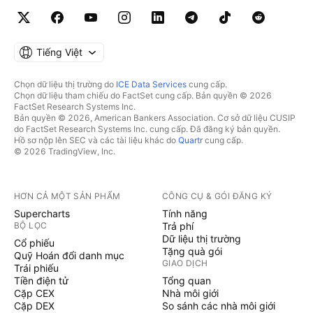
Tiếng Việt
Chọn dữ liệu thị trường do
ICE Data Services
cung cấp.
Chọn dữ liệu tham chiếu do FactSet cung cấp. Bản quyền © 2026
FactSet Research Systems Inc.
Bản quyền © 2026, American Bankers Association. Cơ sở dữ liệu CUSIP
do FactSet Research Systems Inc. cung cấp. Đã đăng ký bản quyền.
Hồ sơ nộp lên SEC và các tài liệu khác do
Quartr
cung cấp.
© 2026 TradingView, Inc.
HƠN CẢ MỘT SẢN PHẨM
CÔNG CỤ & GÓI ĐĂNG KÝ
Supercharts
Tính năng
BỘ LỌC
Trả phí
Dữ liệu thị trường
Cổ phiếu
Tặng quà gói
Quỹ Hoán đổi danh mục
GIAO DỊCH
Trái phiếu
Tiền điện tử
Tổng quan
Cặp CEX
Nhà môi giới
Cặp DEX
So sánh các nhà môi giới