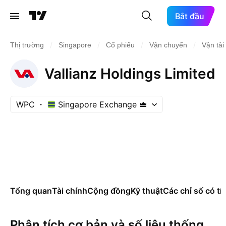
Bắt đầu
/
/
/
/
Thị trường
Singapore
Cổ phiếu
Vận chuyển
Vận tải
Vallianz Holdings Limited
WPC
Singapore Exchange
Tổng quan
Tài chính
Cộng đồng
Kỹ thuật
Các chỉ số có tí
Phân tích cơ bản và số liệu thống