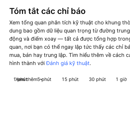
Tóm tắt các chỉ báo
Xem tổng quan phân tích kỹ thuật cho khung thờ
dung bao gồm dữ liệu quan trọng từ đường trung
động và điểm xoay — tất cả được tổng hợp tron
quan, nơi bạn có thể ngay lập tức thấy các chỉ b
mua, bán hay trung lập. Tìm hiểu thêm về cách c
hình thành với
Đánh giá kỹ thuật
.
1 phút
Xem thêm
5 phút
15 phút
30 phút
1 giờ