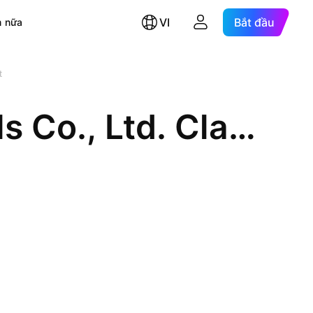
VI
Bắt đầu
 nữa
t
Ganzhou Yihao New Materials Co., Ltd. Class A