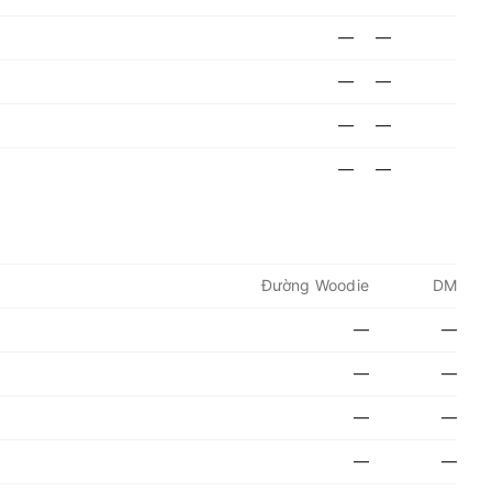
—
—
—
—
—
—
—
—
Đường Woodie
DM
—
—
—
—
—
—
—
—