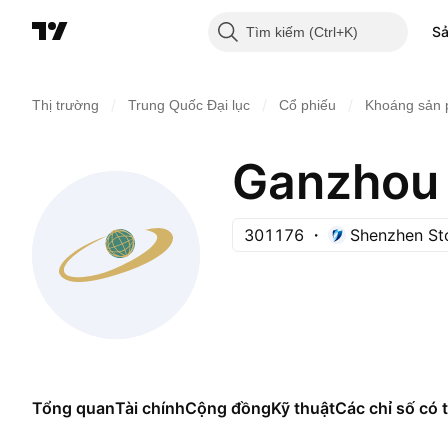
S
Tìm kiếm
/
/
/
Thị trường
Trung Quốc Đại lục
Cổ phiếu
Khoáng sản 
301176
Shenzhen St
Tổng quan
Tài chính
Cộng đồng
Kỹ thuật
Các chỉ số có t