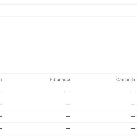
n
Fibonacci
Camarilla
—
—
—
—
—
—
—
—
—
—
—
—