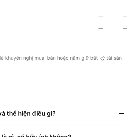
—
—
—
—
—
—
là khuyến nghị mua, bán hoặc nắm giữ bất kỳ tài sản
và thể hiện điều gì?