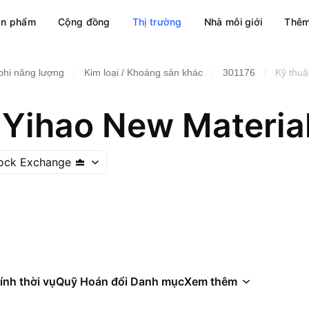
ản phẩm
Cộng đồng
Thị trường
Nhà môi giới
Thêm
/
/
/
phi năng lượng
Kim loại / Khoáng sản khác
301176
Kỹ thuậ
ock Exchange
ính thời vụ
Quỹ Hoán đổi Danh mục
Xem thêm