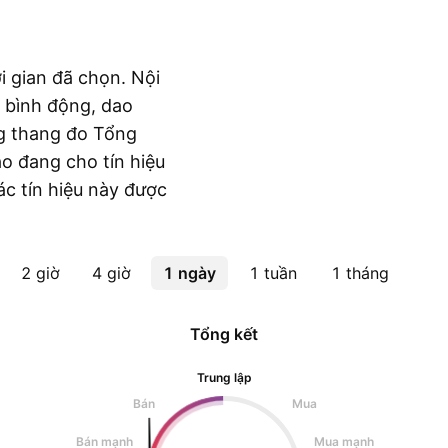
i gian đã chọn. Nội
 bình động, dao
g thang đo Tổng
áo đang cho tín hiệu
ác tín hiệu này được
2 giờ
4 giờ
1 ngày
1 tuần
1 tháng
Tổng kết
Trung lập
Bán
Mua
Bán mạnh
Mua mạnh