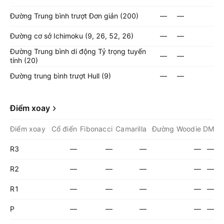
Đường Trung bình trượt Đơn giản (200)
—
—
Đường cơ sở Ichimoku (9, 26, 52, 26)
—
—
Đường Trung bình di động Tỷ trọng tuyến
—
—
tính (20)
Đường trung bình trượt Hull (9)
—
—
Điểm xoay
Điểm xoay
Cổ điển
Fibonacci
Camarilla
Đường Woodie
DM
R3
—
—
—
—
—
R2
—
—
—
—
—
R1
—
—
—
—
—
P
—
—
—
—
—