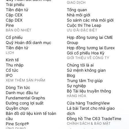
GIAO DỊCH
Trái phiếu
Tiền điện tử
Tổng quan
Cặp CEX
Nhà môi giới
Cặp DEX
So sánh các nhà môi giới
Pine
Cuộc thi The Leap
BẢN ĐỒ NHIỆT
ƯU ĐÃI ĐẶC BIỆT
Cổ phiếu
Hợp đồng tương lai CME
Quỹ Hoán đổi danh mục
Group
Tiền điện tử
Hợp đồng tương lai Eurex
LỊCH
Gói cổ phiếu Hoa Kỳ
GIỚI THIỆU VỀ CÔNG TY
Kinh tế
Thu nhập
Chúng tôi là ai
Cổ tức
Sứ mệnh không gian
IPO
Blog
XEM THÊM SẢN PHẨM
Trung tâm Trợ giúp
Sự nghiệp
Dòng Tin tức
Bộ Tài liệu truyền thông
Danh mục đầu tư
HÀNG HÓA
Fundamental Graphs
Đường cong lợi suất
Cửa hàng TradingView
Quyền chọn
Lá bài Tarot cho nhà giao
Bản đồ dữ liệu kinh tế toàn
dịch
cầu
Đồng hồ The C63 TradeTime
Pine Script®
CHÍNH SÁCH & BẢO MẬT
ỨNG DỤNG