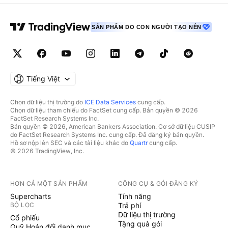
SẢN PHẨM DO CON NGƯỜI TẠO NÊN
Tiếng Việt
Chọn dữ liệu thị trường do
ICE Data Services
cung cấp.
Chọn dữ liệu tham chiếu do FactSet cung cấp. Bản quyền © 2026
FactSet Research Systems Inc.
Bản quyền © 2026, American Bankers Association. Cơ sở dữ liệu CUSIP
do FactSet Research Systems Inc. cung cấp. Đã đăng ký bản quyền.
Hồ sơ nộp lên SEC và các tài liệu khác do
Quartr
cung cấp.
© 2026 TradingView, Inc.
HƠN CẢ MỘT SẢN PHẨM
CÔNG CỤ & GÓI ĐĂNG KÝ
Supercharts
Tính năng
BỘ LỌC
Trả phí
Dữ liệu thị trường
Cổ phiếu
Tặng quà gói
Quỹ Hoán đổi danh mục