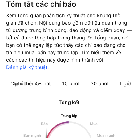
Tóm tắt các chỉ báo
Xem tổng quan phân tích kỹ thuật cho khung thời
gian đã chọn. Nội dung bao gồm dữ liệu quan trọng
từ đường trung bình động, dao động và điểm xoay —
tất cả được tổng hợp trong thang đo Tổng quan, nơi
bạn có thể ngay lập tức thấy các chỉ báo đang cho
tín hiệu mua, bán hay trung lập. Tìm hiểu thêm về
cách các tín hiệu này được hình thành với
Đánh giá kỹ thuật
.
1 phút
Xem thêm
5 phút
15 phút
30 phút
1 giờ
Tổng kết
Trung lập
Bán
Mua
Bán mạnh
Mua mạnh