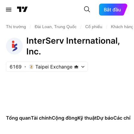
Bắt đầu
/
/
/
Thị trường
Đài Loan, Trung Quốc
Cổ phiếu
Khách hàng
InterServ International,
Inc.
6169
Taipei Exchange
Tổng quan
Tài chính
Cộng đồng
Kỹ thuật
Dự báo
Các chỉ s