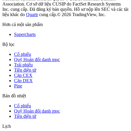
Association. Cơ sở dữ liệu CUSIP do FactSet Research Systems
Inc. cung cấp. Đã đăng ký bản quyền.
Hồ sơ nộp lên SEC và các tài
liệu khác do
Quartr
cung cấp.
© 2026 TradingView, Inc.
Hơn cả một sản phẩm
Supercharts
Bộ lọc
Cổ phiếu
Quỹ Hoán đổi danh mục
Trái phiếu
Tiền điện tử
Cặp CEX
Cặp DEX
Pine
Bản đồ nhiệt
Cổ phiếu
Quỹ Hoán đổi danh mục
Tiền điện tử
Lịch