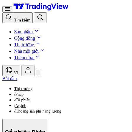
Tìm kiếm
Sản phẩm
Cộng đồng
Thị trường
Nhà môi giới
Thêm nữa
VI
Bắt đầu
Thị trường
/
Pháp
/
Cổ phiếu
/
Ngành
/
Khoáng sản phi năng lượng