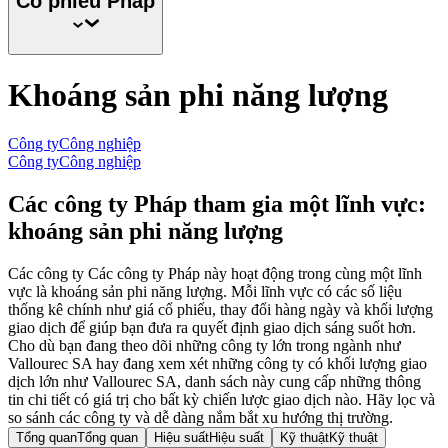
Cổ phiếu
Pháp
Khoáng sản phi năng lượng
Công ty
Công nghiệp
Công ty
Công nghiệp
Các công ty Pháp tham gia một lĩnh vực:
khoáng sản phi năng lượng
Các công ty Các công ty Pháp này hoạt động trong cùng một lĩnh
vực là khoáng sản phi năng lượng. Mỗi lĩnh vực có các số liệu
thống kê chính như giá cổ phiếu, thay đổi hàng ngày và khối lượng
giao dịch để giúp bạn đưa ra quyết định giao dịch sáng suốt hơn.
Cho dù bạn đang theo dõi những công ty lớn trong ngành như
Vallourec SA hay đang xem xét những công ty có khối lượng giao
dịch lớn như Vallourec SA, danh sách này cung cấp những thông
tin chi tiết có giá trị cho bất kỳ chiến lược giao dịch nào. Hãy lọc và
so sánh các công ty và dễ dàng nắm bắt xu hướng thị trường.
Tổng quan
Tổng quan
Hiệu suất
Hiệu suất
Kỹ thuật
Kỹ thuật