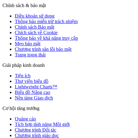
Chính sách & bảo mật
Điều khoản sử dụng
Thông báo miễn trừ trách nhiệm
Chính sách Bảo mật
Chích sách về Cookie
Thông báo về khả năng truy cập
Mẹo bảo mật
Chương trình săn lỗi bảo mật
Trang trạng thái
Giải pháp kinh doanh
Tiện ích
Thư viện biểu đồ
Lightweight Charts™
Biểu đồ Nâng cao
Nền tảng Giao dịch
Cơ hội tăng trưởng
Quảng cáo
Tích hợp tính năng Môi giới
Chương trình Đối tác
Chương trình giáo dục