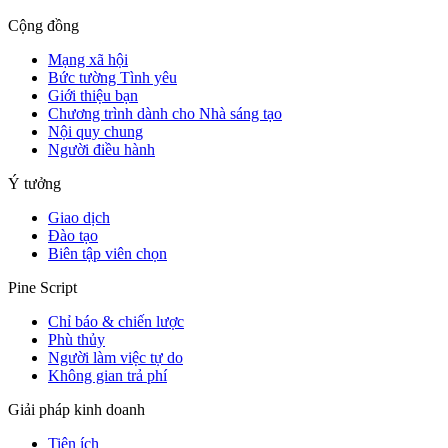
Cộng đồng
Mạng xã hội
Bức tường Tình yêu
Giới thiệu bạn
Chương trình dành cho Nhà sáng tạo
Nội quy chung
Người điều hành
Ý tưởng
Giao dịch
Đào tạo
Biên tập viên chọn
Pine Script
Chỉ báo & chiến lược
Phù thủy
Người làm việc tự do
Không gian trả phí
Giải pháp kinh doanh
Tiện ích