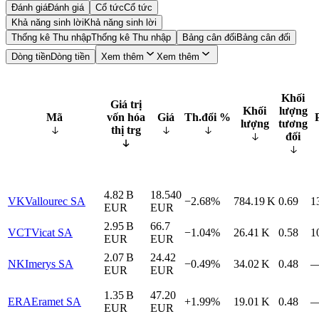
Đánh giá
Đánh giá
Cổ tức
Cổ tức
Khả năng sinh lời
Khả năng sinh lời
Thống kê Thu nhập
Thống kê Thu nhập
Bảng cân đối
Bảng cân đối
Dòng tiền
Dòng tiền
Xem thêm
Xem thêm
Khối
Giá trị
Khối
lượng
Mã
vốn hóa
Giá
Th.đổi %
lượng
tương
thị trg
đối
4.82 B
18.540
VK
Vallourec SA
−2.68%
784.19 K
0.69
1
EUR
EUR
2.95 B
66.7
VCT
Vicat SA
−1.04%
26.41 K
0.58
1
EUR
EUR
2.07 B
24.42
NK
Imerys SA
−0.49%
34.02 K
0.48
EUR
EUR
1.35 B
47.20
ERA
Eramet SA
+1.99%
19.01 K
0.48
EUR
EUR