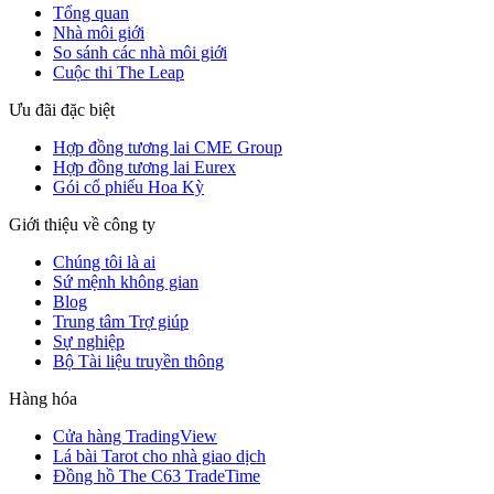
Tổng quan
Nhà môi giới
So sánh các nhà môi giới
Cuộc thi The Leap
Ưu đãi đặc biệt
Hợp đồng tương lai CME Group
Hợp đồng tương lai Eurex
Gói cổ phiếu Hoa Kỳ
Giới thiệu về công ty
Chúng tôi là ai
Sứ mệnh không gian
Blog
Trung tâm Trợ giúp
Sự nghiệp
Bộ Tài liệu truyền thông
Hàng hóa
Cửa hàng TradingView
Lá bài Tarot cho nhà giao dịch
Đồng hồ The C63 TradeTime