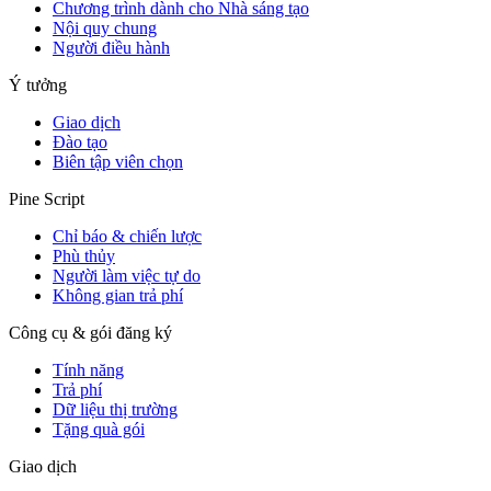
Chương trình dành cho Nhà sáng tạo
Nội quy chung
Người điều hành
Ý tưởng
Giao dịch
Đào tạo
Biên tập viên chọn
Pine Script
Chỉ báo & chiến lược
Phù thủy
Người làm việc tự do
Không gian trả phí
Công cụ & gói đăng ký
Tính năng
Trả phí
Dữ liệu thị trường
Tặng quà gói
Giao dịch