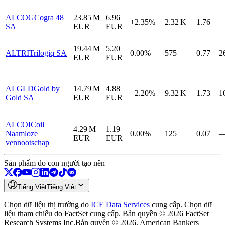
ALCOG
Cogra 48
23.85 M
6.96
+2.35%
2.32 K
1.76
SA
EUR
EUR
19.44 M
5.20
ALTRI
Trilogiq SA
0.00%
575
0.77
2
EUR
EUR
ALGLD
Gold by
14.79 M
4.88
−2.20%
9.32 K
1.73
1
Gold SA
EUR
EUR
ALCOI
Coil
4.29 M
1.19
Naamloze
0.00%
125
0.07
EUR
EUR
vennootschap
Sản phẩm do con người tạo nên
Tiếng Việt
Tiếng Việt
Chọn dữ liệu thị trường do
ICE Data Services
cung cấp.
Chọn dữ
liệu tham chiếu do FactSet cung cấp. Bản quyền © 2026 FactSet
Research Systems Inc.
Bản quyền © 2026, American Bankers