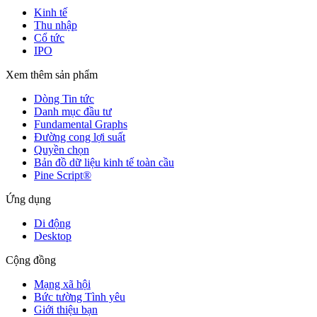
Kinh tế
Thu nhập
Cổ tức
IPO
Xem thêm sản phẩm
Dòng Tin tức
Danh mục đầu tư
Fundamental Graphs
Đường cong lợi suất
Quyền chọn
Bản đồ dữ liệu kinh tế toàn cầu
Pine Script®
Ứng dụng
Di động
Desktop
Cộng đồng
Mạng xã hội
Bức tường Tình yêu
Giới thiệu bạn