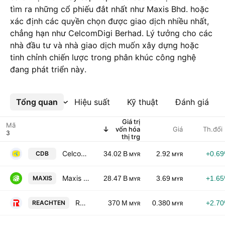
tìm ra những cổ phiếu đắt nhất như Maxis Bhd. hoặc
xác định các quyền chọn được giao dịch nhiều nhất,
chẳng hạn như CelcomDigi Berhad. Lý tưởng cho các
nhà đầu tư và nhà giao dịch muốn xây dựng hoặc
tinh chỉnh chiến lược trong phân khúc công nghệ
đang phát triển này.
Tổng quan
Xem thêm
Hiệu suất
Kỹ thuật
Đánh giá
Giá trị
Mã
vốn hóa
Giá
Th.đổi
thị trg
CelcomDigi Berhad
CDB
34.02 B
2.92
+0.6
MYR
MYR
Maxis Bhd.
MAXIS
28.47 B
3.69
+1.6
MYR
MYR
Reach Ten Holdings Berhad
REACHTEN
370 M
0.380
+2.7
MYR
MYR