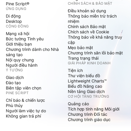
Pine Script®
CHÍNH SÁCH & BẢO MẬT
ỨNG DỤNG
Điều khoản sử dụng
Di động
Thông báo miễn trừ trách
Desktop
nhiệm
CỘNG ĐỒNG
Chính sách Bảo mật
Chích sách về Cookie
Mạng xã hội
Thông báo về khả năng truy
Bức tường Tình yêu
cập
Giới thiệu bạn
Mẹo bảo mật
Chương trình dành cho Nhà
Chương trình săn lỗi bảo mật
sáng tạo
Trang trạng thái
Nội quy chung
GIẢI PHÁP KINH DOANH
Người điều hành
Ý TƯỞNG
Tiện ích
Thư viện biểu đồ
Giao dịch
Lightweight Charts™
Đào tạo
Biểu đồ Nâng cao
Biên tập viên chọn
Nền tảng Giao dịch
PINE SCRIPT
CƠ HỘI TĂNG TRƯỞNG
Chỉ báo & chiến lược
Quảng cáo
Phù thủy
Tích hợp tính năng Môi giới
Người làm việc tự do
Chương trình Đối tác
Không gian trả phí
Chương trình giáo dục