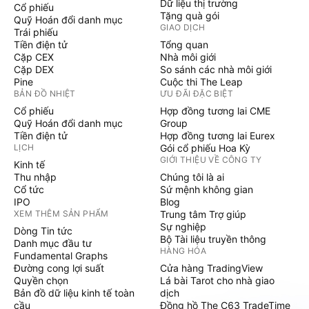
Dữ liệu thị trường
Cổ phiếu
Tặng quà gói
Quỹ Hoán đổi danh mục
GIAO DỊCH
Trái phiếu
Tiền điện tử
Tổng quan
Cặp CEX
Nhà môi giới
Cặp DEX
So sánh các nhà môi giới
Pine
Cuộc thi The Leap
BẢN ĐỒ NHIỆT
ƯU ĐÃI ĐẶC BIỆT
Cổ phiếu
Hợp đồng tương lai CME
Quỹ Hoán đổi danh mục
Group
Tiền điện tử
Hợp đồng tương lai Eurex
LỊCH
Gói cổ phiếu Hoa Kỳ
GIỚI THIỆU VỀ CÔNG TY
Kinh tế
Thu nhập
Chúng tôi là ai
Cổ tức
Sứ mệnh không gian
IPO
Blog
XEM THÊM SẢN PHẨM
Trung tâm Trợ giúp
Sự nghiệp
Dòng Tin tức
Bộ Tài liệu truyền thông
Danh mục đầu tư
HÀNG HÓA
Fundamental Graphs
Đường cong lợi suất
Cửa hàng TradingView
Quyền chọn
Lá bài Tarot cho nhà giao
Bản đồ dữ liệu kinh tế toàn
dịch
cầu
Đồng hồ The C63 TradeTime