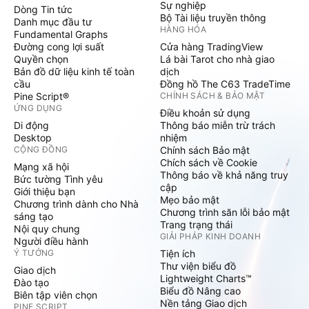
Sự nghiệp
Dòng Tin tức
Bộ Tài liệu truyền thông
Danh mục đầu tư
HÀNG HÓA
Fundamental Graphs
Đường cong lợi suất
Cửa hàng TradingView
Quyền chọn
Lá bài Tarot cho nhà giao
Bản đồ dữ liệu kinh tế toàn
dịch
cầu
Đồng hồ The C63 TradeTime
Pine Script®
CHÍNH SÁCH & BẢO MẬT
ỨNG DỤNG
Điều khoản sử dụng
Di động
Thông báo miễn trừ trách
Desktop
nhiệm
CỘNG ĐỒNG
Chính sách Bảo mật
Chích sách về Cookie
Mạng xã hội
Thông báo về khả năng truy
Bức tường Tình yêu
cập
Giới thiệu bạn
Mẹo bảo mật
Chương trình dành cho Nhà
Chương trình săn lỗi bảo mật
sáng tạo
Trang trạng thái
Nội quy chung
GIẢI PHÁP KINH DOANH
Người điều hành
Ý TƯỞNG
Tiện ích
Thư viện biểu đồ
Giao dịch
Lightweight Charts™
Đào tạo
Biểu đồ Nâng cao
Biên tập viên chọn
Nền tảng Giao dịch
PINE SCRIPT