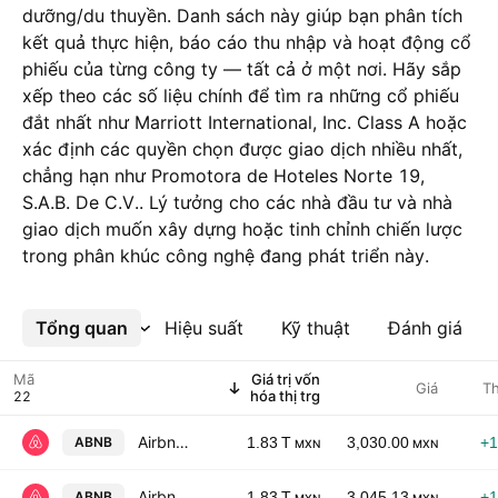
dưỡng/du thuyền. Danh sách này giúp bạn phân tích
kết quả thực hiện, báo cáo thu nhập và hoạt động cổ
phiếu của từng công ty — tất cả ở một nơi. Hãy sắp
xếp theo các số liệu chính để tìm ra những cổ phiếu
đắt nhất như Marriott International, Inc. Class A hoặc
xác định các quyền chọn được giao dịch nhiều nhất,
chẳng hạn như Promotora de Hoteles Norte 19,
S.A.B. De C.V.. Lý tưởng cho các nhà đầu tư và nhà
giao dịch muốn xây dựng hoặc tinh chỉnh chiến lược
trong phân khúc công nghệ đang phát triển này.
Tổng quan
Xem thêm
Hiệu suất
Kỹ thuật
Đánh giá
Mã
Giá trị vốn
Giá
Th
hóa thị trg
Airbnb, Inc. Class A
ABNB
1.83 T
3,030.00
+1
MXN
MXN
Airbnb, Inc. Class A
ABNB
1.83 T
3,045.13
+1