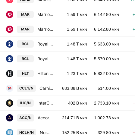
MXN
MXN
Marriott International, Inc. Class A
MAR
1.59 T
6,142.80
+
MXN
MXN
Marriott International, Inc. Class A
MAR
1.59 T
6,142.80
+
MXN
MXN
Royal Caribbean Group
RCL
1.48 T
5,633.00
−
MXN
MXN
Royal Caribbean Group
RCL
1.48 T
5,570.00
−
MXN
MXN
Hilton Worldwide Holdings Inc.
HLT
1.23 T
5,832.00
MXN
MXN
Carnival Corporation Ltd.
CCL1/N
683.88 B
514.00
MXN
MXN
InterContinental Hotels Group PLC
IHG/N
402 B
2,733.10
−
MXN
MXN
Accor SA
ACC/N
214.71 B
1,002.73
MXN
MXN
Norwegian Cruise Line Holdings Ltd.
NCLH/N
152.25 B
329.80
−
MXN
MXN