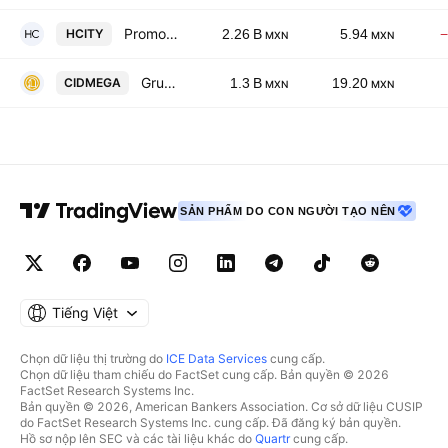
Promotora de Hoteles Norte 19, S.A.B. De C.V.
HCITY
2.26 B
5.94
−
MXN
MXN
Grupe SAB de CV
CIDMEGA
1.3 B
19.20
MXN
MXN
SẢN PHẨM DO CON NGƯỜI TẠO NÊN
Tiếng Việt
Chọn dữ liệu thị trường do
ICE Data Services
cung cấp.
Chọn dữ liệu tham chiếu do FactSet cung cấp. Bản quyền © 2026
FactSet Research Systems Inc.
Bản quyền © 2026, American Bankers Association. Cơ sở dữ liệu CUSIP
do FactSet Research Systems Inc. cung cấp. Đã đăng ký bản quyền.
Hồ sơ nộp lên SEC và các tài liệu khác do
Quartr
cung cấp.