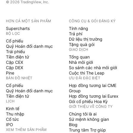
© 2026 TradingView, Inc.
HƠN CẢ MỘT SẢN PHẨM
CÔNG CỤ & GÓI ĐĂNG KÝ
Supercharts
Tính năng
BỘ LỌC
Trả phí
Dữ liệu thị trường
Cổ phiếu
Tặng quà gói
Quỹ Hoán đổi danh mục
GIAO DỊCH
Trái phiếu
Tiền điện tử
Tổng quan
Cặp CEX
Nhà môi giới
Cặp DEX
So sánh các nhà môi giới
Pine
Cuộc thi The Leap
BẢN ĐỒ NHIỆT
ƯU ĐÃI ĐẶC BIỆT
Cổ phiếu
Hợp đồng tương lai CME
Quỹ Hoán đổi danh mục
Group
Tiền điện tử
Hợp đồng tương lai Eurex
LỊCH
Gói cổ phiếu Hoa Kỳ
GIỚI THIỆU VỀ CÔNG TY
Kinh tế
Thu nhập
Chúng tôi là ai
Cổ tức
Sứ mệnh không gian
IPO
Blog
XEM THÊM SẢN PHẨM
Trung tâm Trợ giúp