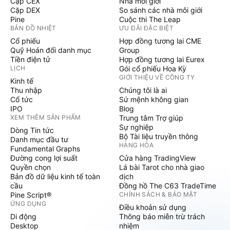
Cặp CEX
Nhà môi giới
Cặp DEX
So sánh các nhà môi giới
Pine
Cuộc thi The Leap
BẢN ĐỒ NHIỆT
ƯU ĐÃI ĐẶC BIỆT
Cổ phiếu
Hợp đồng tương lai CME
Quỹ Hoán đổi danh mục
Group
Tiền điện tử
Hợp đồng tương lai Eurex
LỊCH
Gói cổ phiếu Hoa Kỳ
GIỚI THIỆU VỀ CÔNG TY
Kinh tế
Thu nhập
Chúng tôi là ai
Cổ tức
Sứ mệnh không gian
IPO
Blog
XEM THÊM SẢN PHẨM
Trung tâm Trợ giúp
Sự nghiệp
Dòng Tin tức
Bộ Tài liệu truyền thông
Danh mục đầu tư
HÀNG HÓA
Fundamental Graphs
Đường cong lợi suất
Cửa hàng TradingView
Quyền chọn
Lá bài Tarot cho nhà giao
Bản đồ dữ liệu kinh tế toàn
dịch
cầu
Đồng hồ The C63 TradeTime
Pine Script®
CHÍNH SÁCH & BẢO MẬT
ỨNG DỤNG
Điều khoản sử dụng
Di động
Thông báo miễn trừ trách
Desktop
nhiệm