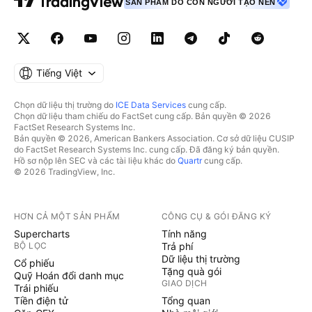
SẢN PHẨM DO CON NGƯỜI TẠO NÊN
Tiếng Việt
Chọn dữ liệu thị trường do
ICE Data Services
cung cấp.
Chọn dữ liệu tham chiếu do FactSet cung cấp. Bản quyền © 2026
FactSet Research Systems Inc.
Bản quyền © 2026, American Bankers Association. Cơ sở dữ liệu CUSIP
do FactSet Research Systems Inc. cung cấp. Đã đăng ký bản quyền.
Hồ sơ nộp lên SEC và các tài liệu khác do
Quartr
cung cấp.
© 2026 TradingView, Inc.
HƠN CẢ MỘT SẢN PHẨM
CÔNG CỤ & GÓI ĐĂNG KÝ
Supercharts
Tính năng
BỘ LỌC
Trả phí
Dữ liệu thị trường
Cổ phiếu
Tặng quà gói
Quỹ Hoán đổi danh mục
GIAO DỊCH
Trái phiếu
Tiền điện tử
Tổng quan