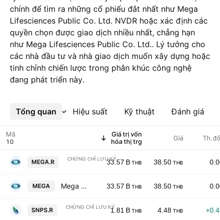
chính để tìm ra những cổ phiếu đắt nhất như Mega
Lifesciences Public Co. Ltd. NVDR hoặc xác định các
quyền chọn được giao dịch nhiều nhất, chẳng hạn
như Mega Lifesciences Public Co. Ltd.. Lý tưởng cho
các nhà đầu tư và nhà giao dịch muốn xây dựng hoặc
tinh chỉnh chiến lược trong phân khúc công nghệ
đang phát triển này.
Tổng quan
Xem thêm
Hiệu suất
Kỹ thuật
Đánh giá
Mã
Giá trị vốn
Giá
Th.đổ
hóa thị trg
CHỨNG CHỈ LƯU KÝ
Mega Lifesciences Public Co. Ltd. NVDR
MEGA.R
33.57 B
38.50
0.
THB
THB
Mega Lifesciences Public Co. Ltd.
MEGA
33.57 B
38.50
0.
THB
THB
CHỨNG CHỈ LƯU KÝ
Specialty Natural Products Public Company Lim
SNPS.R
1.81 B
4.48
+0.
THB
THB