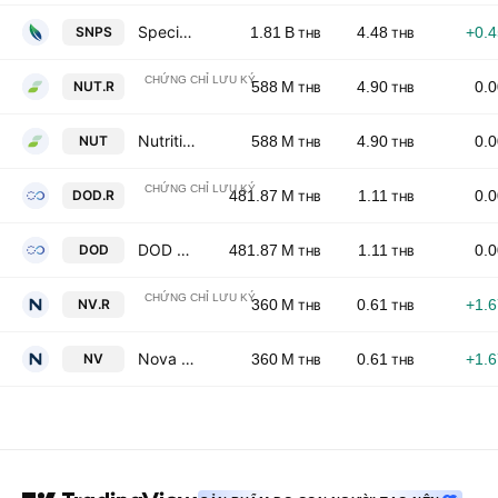
Specialty Natural Products Public Company Limited
SNPS
1.81 B
4.48
+0.
THB
THB
CHỨNG CHỈ LƯU KÝ
Nutrition Profess Public Company Limited NVDR
NUT.R
588 M
4.90
0.
THB
THB
Nutrition Profess Public Company Limited
NUT
588 M
4.90
0.
THB
THB
CHỨNG CHỈ LƯU KÝ
DOD Biotech Public Co., Ltd. NVDR
DOD.R
481.87 M
1.11
0.
THB
THB
DOD Biotech Public Co., Ltd.
DOD
481.87 M
1.11
0.
THB
THB
CHỨNG CHỈ LƯU KÝ
Nova Organic Public Company Limited NVDR
NV.R
360 M
0.61
+1.
THB
THB
Nova Organic Public Company Limited
NV
360 M
0.61
+1.
THB
THB