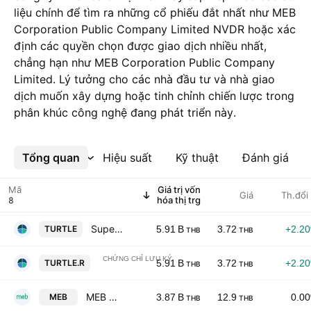
liệu chính để tìm ra những cổ phiếu đắt nhất như MEB
Corporation Public Company Limited NVDR hoặc xác
định các quyền chọn được giao dịch nhiều nhất,
chẳng hạn như MEB Corporation Public Company
Limited. Lý tưởng cho các nhà đầu tư và nhà giao
dịch muốn xây dựng hoặc tinh chỉnh chiến lược trong
phân khúc công nghệ đang phát triển này.
Tổng quan
Xem thêm
Hiệu suất
Kỹ thuật
Đánh giá
Mã
Giá trị vốn
Giá
Th.đổi
hóa thị trg
Super Turtle Public Company Limited
TURTLE
5.91 B
3.72
+2.2
THB
THB
CHỨNG CHỈ LƯU KÝ
Super Turtle Public Company Limited NVDR
TURTLE.R
5.91 B
3.72
+2.2
THB
THB
MEB Corporation Public Company Limited
MEB
3.87 B
12.9
0.0
THB
THB