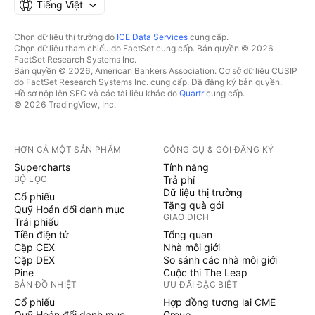
Tiếng Việt
Chọn dữ liệu thị trường do
ICE Data Services
cung cấp.
Chọn dữ liệu tham chiếu do FactSet cung cấp. Bản quyền © 2026
FactSet Research Systems Inc.
Bản quyền © 2026, American Bankers Association. Cơ sở dữ liệu CUSIP
do FactSet Research Systems Inc. cung cấp. Đã đăng ký bản quyền.
Hồ sơ nộp lên SEC và các tài liệu khác do
Quartr
cung cấp.
© 2026 TradingView, Inc.
HƠN CẢ MỘT SẢN PHẨM
CÔNG CỤ & GÓI ĐĂNG KÝ
Supercharts
Tính năng
BỘ LỌC
Trả phí
Dữ liệu thị trường
Cổ phiếu
Tặng quà gói
Quỹ Hoán đổi danh mục
GIAO DỊCH
Trái phiếu
Tiền điện tử
Tổng quan
Cặp CEX
Nhà môi giới
Cặp DEX
So sánh các nhà môi giới
Pine
Cuộc thi The Leap
BẢN ĐỒ NHIỆT
ƯU ĐÃI ĐẶC BIỆT
Cổ phiếu
Hợp đồng tương lai CME
Quỹ Hoán đổi danh mục
Group