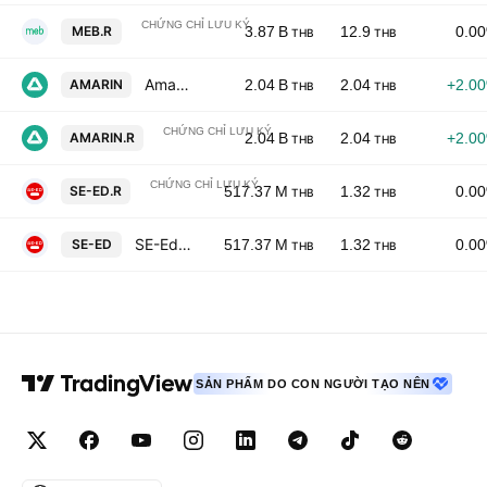
CHỨNG CHỈ LƯU KÝ
MEB Corporation Public Company Limited NVDR
MEB.R
3.87 B
12.9
0.0
THB
THB
Amarin Corporations Public Company Limited
AMARIN
2.04 B
2.04
+2.0
THB
THB
CHỨNG CHỈ LƯU KÝ
Amarin Corporations Public Company Limited
AMARIN.R
2.04 B
2.04
+2.0
THB
THB
CHỨNG CHỈ LƯU KÝ
SE-Education Public Co. Ltd. NVDR
SE-ED.R
517.37 M
1.32
0.0
THB
THB
SE-Education Public Co. Ltd.
SE-ED
517.37 M
1.32
0.0
THB
THB
SẢN PHẨM DO CON NGƯỜI TẠO NÊN