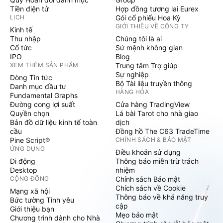
Tiền điện tử
Hợp đồng tương lai Eurex
LỊCH
Gói cổ phiếu Hoa Kỳ
GIỚI THIỆU VỀ CÔNG TY
Kinh tế
Thu nhập
Chúng tôi là ai
Cổ tức
Sứ mệnh không gian
IPO
Blog
XEM THÊM SẢN PHẨM
Trung tâm Trợ giúp
Sự nghiệp
Dòng Tin tức
Bộ Tài liệu truyền thông
Danh mục đầu tư
HÀNG HÓA
Fundamental Graphs
Đường cong lợi suất
Cửa hàng TradingView
Quyền chọn
Lá bài Tarot cho nhà giao
Bản đồ dữ liệu kinh tế toàn
dịch
cầu
Đồng hồ The C63 TradeTime
Pine Script®
CHÍNH SÁCH & BẢO MẬT
ỨNG DỤNG
Điều khoản sử dụng
Di động
Thông báo miễn trừ trách
Desktop
nhiệm
CỘNG ĐỒNG
Chính sách Bảo mật
Chích sách về Cookie
Mạng xã hội
Thông báo về khả năng truy
Bức tường Tình yêu
cập
Giới thiệu bạn
Mẹo bảo mật
Chương trình dành cho Nhà