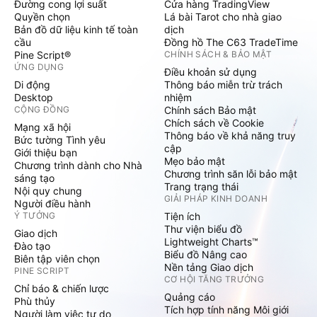
Đường cong lợi suất
Cửa hàng TradingView
Quyền chọn
Lá bài Tarot cho nhà giao
Bản đồ dữ liệu kinh tế toàn
dịch
cầu
Đồng hồ The C63 TradeTime
Pine Script®
CHÍNH SÁCH & BẢO MẬT
ỨNG DỤNG
Điều khoản sử dụng
Di động
Thông báo miễn trừ trách
Desktop
nhiệm
CỘNG ĐỒNG
Chính sách Bảo mật
Chích sách về Cookie
Mạng xã hội
Thông báo về khả năng truy
Bức tường Tình yêu
cập
Giới thiệu bạn
Mẹo bảo mật
Chương trình dành cho Nhà
Chương trình săn lỗi bảo mật
sáng tạo
Trang trạng thái
Nội quy chung
GIẢI PHÁP KINH DOANH
Người điều hành
Ý TƯỞNG
Tiện ích
Thư viện biểu đồ
Giao dịch
Lightweight Charts™
Đào tạo
Biểu đồ Nâng cao
Biên tập viên chọn
Nền tảng Giao dịch
PINE SCRIPT
CƠ HỘI TĂNG TRƯỞNG
Chỉ báo & chiến lược
Quảng cáo
Phù thủy
Tích hợp tính năng Môi giới
Người làm việc tự do