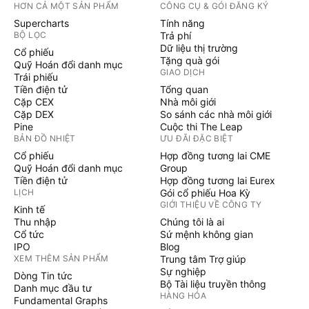
HƠN CẢ MỘT SẢN PHẨM
CÔNG CỤ & GÓI ĐĂNG KÝ
Supercharts
Tính năng
BỘ LỌC
Trả phí
Dữ liệu thị trường
Cổ phiếu
Tặng quà gói
Quỹ Hoán đổi danh mục
GIAO DỊCH
Trái phiếu
Tiền điện tử
Tổng quan
Cặp CEX
Nhà môi giới
Cặp DEX
So sánh các nhà môi giới
Pine
Cuộc thi The Leap
BẢN ĐỒ NHIỆT
ƯU ĐÃI ĐẶC BIỆT
Cổ phiếu
Hợp đồng tương lai CME
Quỹ Hoán đổi danh mục
Group
Tiền điện tử
Hợp đồng tương lai Eurex
LỊCH
Gói cổ phiếu Hoa Kỳ
GIỚI THIỆU VỀ CÔNG TY
Kinh tế
Thu nhập
Chúng tôi là ai
Cổ tức
Sứ mệnh không gian
IPO
Blog
XEM THÊM SẢN PHẨM
Trung tâm Trợ giúp
Sự nghiệp
Dòng Tin tức
Bộ Tài liệu truyền thông
Danh mục đầu tư
HÀNG HÓA
Fundamental Graphs