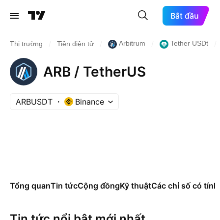
Bắt đầu
/
/
/
/
Arbitrum
Tether USDt
Thị trường
Tiền điện tử
ARB / TetherUS
ARBUSDT
Binance
Tổng quan
Tin tức
Cộng đồng
Kỹ thuật
Các chỉ số có tính
Tin tức nổi bật mới nhất